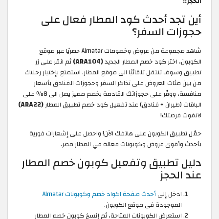
الحجز!!
أين تجد أحدث كود المطار فعال على
حجوزات السفر؟
شاهد مجموعة من عروض وخصومات Almatar حصريًا عبر موقع
الكوبون، اختر كود خصم المطار الجديد
(ARA104)
ثم انقر على زر
تطبيق وسوف تنتقل تلقائيًا الى موقع المطار. استمتع بإختيار رحلتك
من بين مئات العروض على تذاكر السفر وحجوزات الفنادق بأسعار
منافسة، ووفّر على حجوزاتك القادمة بخصم مميز يصل الى 8% على
الباقات (طيران + فنادق) عند تفعيل كود خصم تطبيق المطار
(ARA22)
لاتفوت فرصتك!
حمّل تطبيق الكوبون على هاتفك الآن! واحصل على إشعارات فورية
بأحدث وأقوى عروض وكوبونات فعالة في المطار مصر.
دليل تطبيق وتفعيل كوبون خصم المطار
عند الحجز
ادخل إلى
أحدث صفحة اكواد خصم وكوبونات Almatar
الموجودة في موقع الكوبون.
استعرض الكوبونات المتاحة، ثم إنسخ كوبون خصم المطار