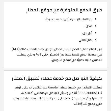
طرق الدفع المتوفرة عبر موقع المطار
البطاقات البنكية (فيزا، ماستر كارد).
مدى.
أبل باي.
تمارا وتابي.
قبل اتمام عملية الحجز لا تنس ادخال كوبون خصم المطار 2026
(ALC)
في صفحة الدفع للاستفادة من تخفيض حتى 8% والذي يمكنك
الحصول عليه حصريًا من موقع الكوبون.
كيفية التواصل مع خدمة عملاء تطبيق المطار
يمكنك التواصل مع خدمة عملاء Almatar عبر الواتس اب على الرقم
(966920005511) أو عبر وسائل التواصل الإجتماعي (منصة X،
انستغرام، أو فيسبوك) متاح على مدار الساعة لتلبية احتياجاتك والرد
على جميع تساؤلاتك.