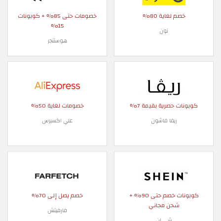
خصم لغاية 80%
خصومات حتى 85% + كوبونات
15%
نون
هوستنجر
كوبونات حصرية بقيمة 7%
خصومات لغاية 50%
ريفا فاشون
علي اكسبرس
كوبونات خصم حتى 90% +
خصم يصل إلى 70%
شحن مجاني
فارفيتش
شي ان