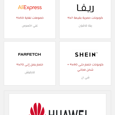
كوبونات حصرية بقيمة 7%
خصومات لغاية 50%
ريفا فاشون
علي اكسبرس
كوبونات خصم حتى 90% +
خصم يصل إلى 70%
شحن مجاني
فارفيتش
شي ان