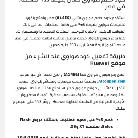
في مصر
استخدم كود خصم هواوي التالي
(A14EG)
مصر وتمتع بأقوى
تخفيضات هواوي بقيمة 5% على كافة المنتجات، بما في ذلك
الهواتف الذكية، الأجهزة اللوحية، الساعات الذكية، والإكسسوارات،
كما يوفر موقع هواوي خدمة توصيل مجانية لكافة العملاء في مصر
عندما تتجاوز قيمة المشتريات 350 جنيه مصري.
طريقة تفعيل كود هواوي عند الشراء من
موقع Huawei
انسخ رمز كوبون هواوي هذا
(A14EG)
والذي تجده الآن عبر موقع
Alcoupon.com
، وتحديدًا صفحة كوبونات وقسائم هواوي، سوف
تنتقل تلقائيًا الى موقع هواوي مصر. استمتع باختيار منتجات هواوي
المتنوعه من الهواتف الذكية، الساعات الذكية، أجهزة الكمبيوتر،
الأجهزة الصوتية من العلامة التجارية Huawei، ووفّر 5% على مجموع
طلبك!
خصم 5% على جميع المنتجات باستثناء عروض Flash
Sales، سلسلة XT وX6.
هذا الكوبون فعال وتم التحقق منه بتاريخ اليوم 10/8/2026.