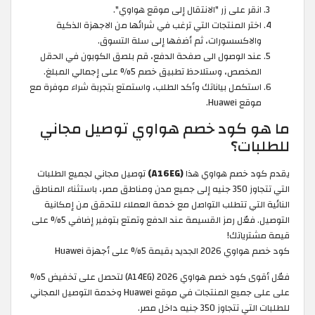
انقر على زر "الانتقال إلى موقع هواوي".
اختر المنتجات التي ترغب في شرائها من الاجهزة الذكية
والاكسسورات، ثم أضفها إلى سلة التسوق.
عند الوصول الى صفحة الدفع، قم بلصق الكوبون في الحقل
المخصص، وستلاحظ تطبيق خصم 5% على إجمالي المبلغ.
استكمل بياناتك وأكد الطلب، واستمتع بتجربة شراء موفرة مع
موقع Huawei.
ما هو كود خصم هواوي توصيل مجاني
للطلبات؟
يقدم كود خصم هواوي هذا
(A16EG)
توصيل مجاني لجميع الطلبات
التي تتجاوز 350 جنيه إلى جميع مدن ومناطق مصر، باستثناء المناطق
النائية التي تتطلب التواصل مع خدمة العملاء للتحقق من إمكانية
التوصيل. فعّل رمز القسيمة عند الدفع وتمتع بتوفير إضافي 5% على
قيمة مشترياتك!
كود خصم هواوي 2026 الجديد بقيمة 5% على أجهزة Huawei
فعّل أقوى كود خصم هواوي 2026 (A14EG) لتحصل على تخفيض 5%
على على جميع المنتجات في موقع Huawei وخدمة التوصيل المجاني
للطلبات التي تتجاوز 350 جنيه داخل مصر.