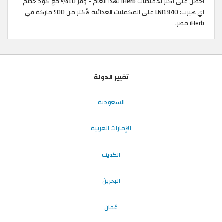
احصل على أكبر تخفيضات iHerb لهذا العام - وفر 10% مع كود خصم
اي هيرب: LNI1840 على المكملات الغذائية لأكثر من 500 ماركة في
iHerb مصر.
تغيير الدولة
السعودية
الإمارات العربية
الكويت
البحرين
عُمان