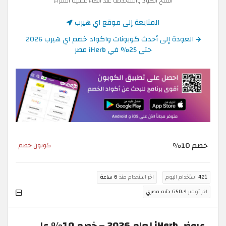
انسخ الكود واستخدمه عند انهاء عملية الشراء
المتابعة إلى موقع اي هيرب
العودة إلى أحدث كوبونات واكواد خصم اي هيرب 2026
حتى 25% في iHerb مصر
خصم 10%
كوبون خصم
421
استخدام اليوم
اخر استخدام منذ
6 ساعة
اخر توفير
650.4 جنيه مصري
عروض iHerb لعام 2026 – خصم 10% على