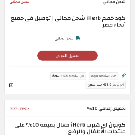
شحن مجاني
شحن مجاني
كود خصم iHerb شحن مجاني | توصيل في جميع
أنحاء مصر
شحن مجاني
تفعيل العرض
204
استخدام اليوم
اخر استخدام منذ
4 ساعة
اخر توفير
433.6 جنيه مصري
تخفيض إضافي 10%
كوبون خصم
كوبون اي هيرب iHerb فعال بقيمة 10% على
منتجات الأطفال والرضع