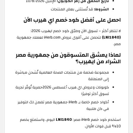
تاريخ التحقق من رمز الكوبون:
الإثنين 10/8/2026
الشروط:
قد تُستثنى بعض المنتجات
احصل على أفضل كود خصم اي هيرب الآن
لا تنتظر أكثر – تسوق الآن وطبّق كود خصم ايهيرب 2026:
(LNI1840)
لتحصل على أقوى عروض iHerb.com لعملاء جمهورية
مصر.
لماذا يعشق المتسوقون من جمهورية مصر
الشراء من ايهيرب؟
مجموعة ضخمة من منتجات الصحة العالمية تُشحن مباشرة
إلى المنطقة
كوبونات وعروض اي هيرب أغسطس 2026حصرية تُوفّر تجربة
تسوق أكثر توفيرًا
أكواد خصم خاصة بـ iHerb جمهورية مصر تضمن لك التوفير
في كل طلبية
استخدم كود خصم iHerb مصر:
LNI1840
اليوم، واستمتع بخصم
10% قبل فوات الأوان.