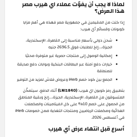
لماذا لا يجب أن يفوّت عملاء اي هيرب مصر
هذا العرض؟
إذا كنت من المقيمين في جمهورية مصر فهذه هي أهم مزايا
كوبونات وقسائم أي هيرب:
شحن دولي بأسعار مناسبة إلى القاهرة، الإسكندرية،
الجيزة،...إلخ للطلبات فوق 2696.5 جنيه
إمكانية الوصول إلى منتجات حصرية غير متوفرة محليًا
خيارات دفع آمنة عبر البطاقات البنكية وبوابات دفع صديقة
للمنطقة
الجمع بين كود خصم iHerb وعروض فلاش لمزيد من التوفير
بتطبيق رمز كوبون اي هيرب:
(LNI1840)
أثناء الدفع، سيتمكّن
المتسوقون من القاهرة، الإسكندرية، الجيزة،...إلخ وبقية المناطق
من الحصول على خصم 10% على كل الفيتامينات والمكملات
الغذائية ومكملات الرياضيين ومنتجات التغذية ضمن خصومات iHerb
في أغسطس 2026.
أسرع قبل انتهاء عرض أي هيرب