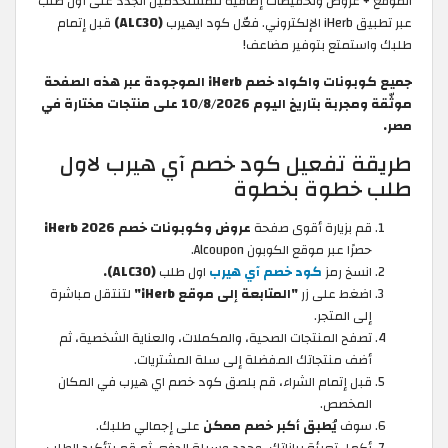
الموقع + عروض وتخفيضات إضافية للمستخدمين الجدد على أول طلب
عبر تطبيق iHerb الإلكتروني. فعّل كود ايهيرب
(ALC30)
قبل إتمام
طلبك واستمتع بتوفير مضاعف!
جميع كوبونات واكواد خصم iHerb الموجودة عبر هذه الصفحة
موثّقة ومجربة بتاريخ اليوم 10/8/2026 على منتجات مختارة في
مصر.
طريقة تفعيل كود خصم آي هيرب لاول
طلب خطوة بخطوة
قم بزيارة أقوى صفحة
عروض وكوبونات خصم iHerb 2026
حصرًا عبر موقع الكوبون Alcoupon.
انسخ رمز
كود خصم آي هيرب
اول طلب
(ALC30).
اضغط على زر
"المتابعة إلى موقع iHerb"
لتنتقل مباشرة
إلى المتجر.
تصفح المنتجات الصحية، والمكملات، والعناية الشخصية، ثم
أضف منتجاتك المفضلة إلى سلة المشتريات.
قبل إتمام الشراء، قم بلصق كود خصم اي هيرب
في المكان
المخصص.
سوف
يُطبق أكبر خصم ممكن
على إجمالي طلبك.