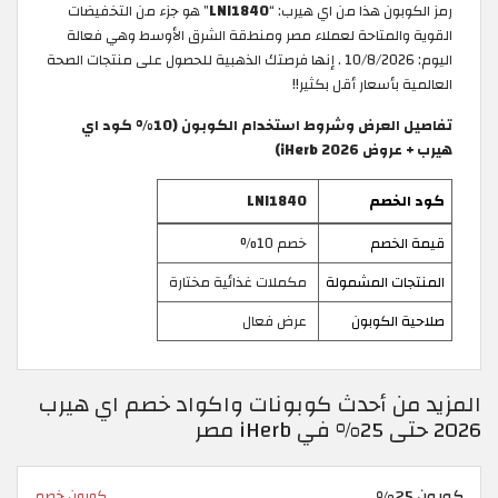
رمز الكوبون هذا من اي هيرب: “
LNI1840
” هو جزء من التخفيضات
القوية والمتاحة لعملاء مصر ومنطقة الشرق الأوسط وهي فعالة
اليوم: 10/8/2026 . إنها فرصتك الذهبية للحصول على منتجات الصحة
العالمية بأسعار أقل بكثير!!
تفاصيل العرض وشروط استخدام الكوبون (10% كود اي
هيرب + عروض iHerb 2026)
كود الخصم
LNI1840
قيمة الخصم
خصم 10%
المنتجات المشمولة
مكملات غذائية مختارة
صلاحية الكوبون
عرض فعال
المزيد من أحدث كوبونات واكواد خصم اي هيرب
2026 حتى 25% في iHerb مصر
كوبون 25%
كوبون خصم