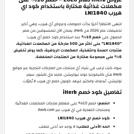
مكملات غذائية مختارة باستخدام كود اي
هيرب LNI1840
انتهى الانتظار! أخيرًا بدأت خصومات وعروض أي هيرب، وهي أكبر
تخفيضات عام 2026 من iHerb. يمكن الآن للمتسوقين من مصر
الحصول على
خصم 10%
عند استخدام كود خصم أي هيرب:
"LNI1840" على أكثر من 500 ماركة من المكملات الغذائية،
منتجات الصحة والتغذية، المكملات الرياضية، كما يوفر تخفيض
6% على مجموعة مختارة من المنتجات المخفضة.
سواء كنت ترغب في شراء أي منتجات من الماركات التجارية عبر موقع
iHerb مثل كاليفورنيا غولد نيوتريشن، مايلد باي ناتشور، سوبر
نوتريشن، أيديلاف والكثير غيرها، كوبون خصم اي هيرب لا يُفوّت.
تفاصيل كود خصم iHerb
الخصم:
خصم 10% على معظم ماركات المكملات الغذائية
ومنتجات التغذية في اي هيرب عبر iherb.com
كود خصم اي هيرب: LNI1840
الحد الأدنى للطلب:
لا يوجد حد أدنى للطلب