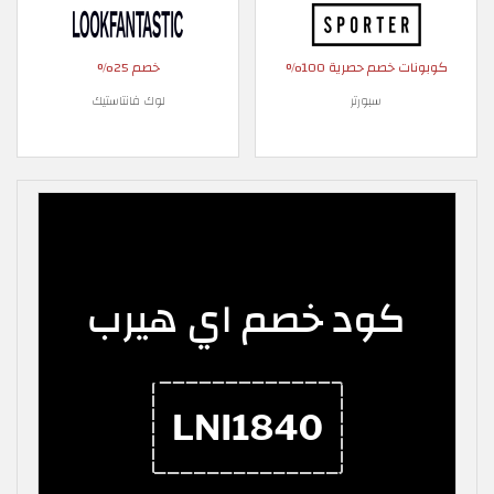
كوبونات خصم حصرية 100%
خصم 25%
سبورتر
لوك فانتاستيك