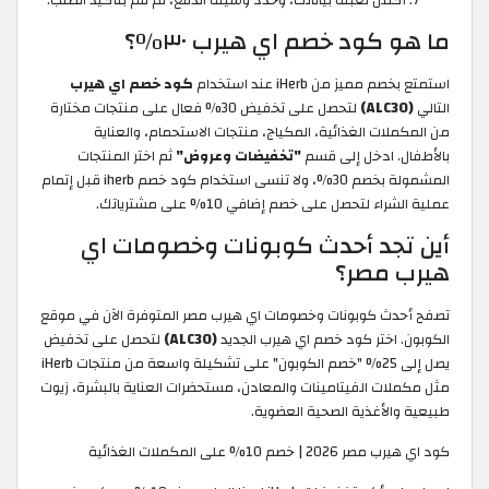
أكمل تعبئة بياناتك، وحدد وسيلة الدفع، ثم قم بتأكيد الطلب.
ما هو كود خصم اي هيرب ٣٠٪؟
استمتع بخصم مميز من iHerb عند استخدام
كود خصم اي هيرب
التالي
(ALC30)
لتحصل على تخفيض 30% فعال على منتجات مختارة
من المكملات الغذائية، المكياج، منتجات الاستحمام، والعناية
بالأطفال. ادخل إلى قسم
"تخفيضات وعروض"
ثم اختر المنتجات
المشمولة بخصم 30%، ولا تنسى استخدام كود خصم iherb
قبل إتمام
عملية الشراء لتحصل على خصم إضافي 10% على مشترياتك.
أين تجد أحدث كوبونات وخصومات اي
هيرب مصر؟
تصفح أحدث كوبونات وخصومات اي هيرب مصر المتوفرة الآن في موقع
الكوبون. اختر كود خصم اي هيرب الجديد
(ALC30)
لتحصل على تخفيض
يصل إلى 25% "خصم الكوبون" على تشكيلة واسعة من منتجات iHerb
مثل مكملات الفيتامينات والمعادن، مستحضرات العناية بالبشرة، زيوت
طبيعية والأغذية الصحية العضوية.
كود اي هيرب مصر 2026 | خصم 10% على المكملات الغذائية