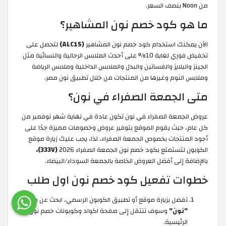
من Noon بنصف السعر.
ما هو كود خصم نون المشاهير؟
الآن يمكنك استخدام كود خصم نون المشاهير
(ALC15)
لتحصل على
تخفيض فوري لغاية 10% على أحدث الملابس الرجالية والنسائية مثل
الجينز والبلايز والفساتين والبدل والملابس الداخلية وملابس الرياضة
وملابس النوم وغيرها من المنتجات من خلال تطبيق نون مصر.
متى الجمعة الصفراء في نون؟
عروض الجمعة الصفراء في نون تكون عادة في نهاية شهر نوفمبر من
كل عام، حيث يقوم الموقع بتوفير عروض وخصومات مميزة جدًا على
أجود المنتجات بخصوص الجمعة الصفراء، لذا، يجب عليك زيارة موقع
الكوبون لتستمتع بكود خصم نون الجمعة الصفراء 2026
(333V)،
بالإضافة إلى أفضل العروض الخاصة بالجمعة السوداء/البيضاء.
خطوات تفعيل كود خصم نون اول طلب
تفضل بزيارة موقع أو تطبيق الكوبون الرسمي، ابحث عن متجر
"نون"
وسوف تنتقل إلى صفحة اكواد وكوبونات خصم نون
الرئيسية.