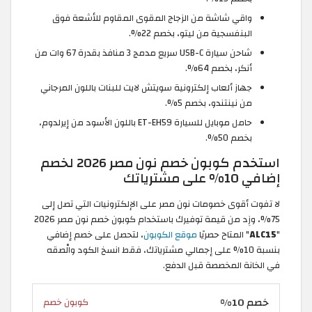
واقي شاشة من الزجاج المقوى المقاوم للأشعة فوق
البنفسجية من ليتو، بخصم 22%.
شاحن سيارة USB-C سريع مدمج 3 منافذ بقدرة 67 وات من
أنكر، بخصم 64%.
جهاز ألعاب إلكترونية سويتش لايت للبنات باللون المرجاني
من نينتندو، بخصم 5%.
حامل موبايل للسيارة ET-EH59 باللون الأسود من إيرلدوم،
بخصم 50%.
استخدم كوبون خصم نون مصر 2026 لخصم
إضافي 10% على مشترياتك
لا تفوت أقوى خصومات نون مصر على الإلكترونيات التي تصل إلى
75%، وزِد من قيمة توفيرك باستخدام كوبون خصم نون مصر 2026
"
ALC15
" المتاح حصريًا
موقع الكوبون
، لتحصل على خصم إضافي
بنسبة 10% على إجمالي مشترياتك، فقط انسخ الكود والْصقه
في الخانة المخصصة قبل الدفع.
خصم 10%
كوبون خصم