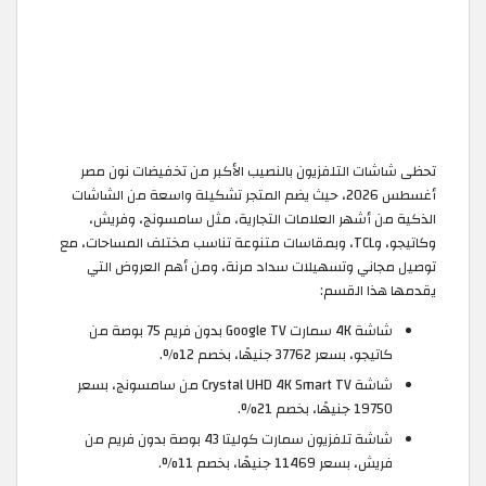
تحظى شاشات التلفزيون بالنصيب الأكبر من تخفيضات نون مصر
أغسطس 2026، حيث يضم المتجر تشكيلة واسعة من الشاشات
الذكية من أشهر العلامات التجارية، مثل سامسونج، وفريش،
وكاتيجو، وTCL، وبمقاسات متنوعة تناسب مختلف المساحات، مع
توصيل مجاني وتسهيلات سداد مرنة، ومن أهم العروض التي
يقدمها هذا القسم:
شاشة 4K سمارت Google TV بدون فريم 75 بوصة من
كاتيجو، بسعر 37762 جنيهًا، بخصم 12%.
شاشة Crystal UHD 4K Smart TV من سامسونج، بسعر
19750 جنيهًا، بخصم 21%.
شاشة تلفزيون سمارت كوليتا 43 بوصة بدون فريم من
فريش، بسعر 11469 جنيهًا، بخصم 11%.