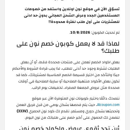
تسوّق الآن في موقع نون اونلاين واستفد من خصومات
المستخدمين الجدد وعرض الشحن المجاني بدون حد ادنى
للمشتريات على أول طلب لفترة محدودة!!
تم تحديث الكوبون:
10/8/2026
.
لماذا قد لا يعمل كوبون خصم نون على
طلبك؟
بعض اكواد الخصم تعمل على منتجات محددة فقط، أو أن بعض
الطلبات تشترط وجود حد أدنى للطلب، لذا يجب قراءة الشروط والأحكام
جيدًا والتأكد من اختيار قسيمة الخصم المناسبة لمشترياتك، كما قد
تكون بعض الأكواد منتهية الصلاحية أو سارية الصلاحية في أوقات
محددة مثل عروض الجمعة الصفراء، تخفيضات يوم الراتب.
ننصحك دائمًا باختيار كوبونات نون المتوفرة الآن عبر موقع
Alcoupon.com
، حيث يتم فحصها بشكل يومي من قبل فريق العمل
وتحديثها بشكل دوري ومستمر. نقدم لك كود نون الحصري
(333V)
لنضمن لك الحصول على أكبر خصم على طلباتك من نون اليوم.
أين تجد أقوى عروض واكواد خصم نون