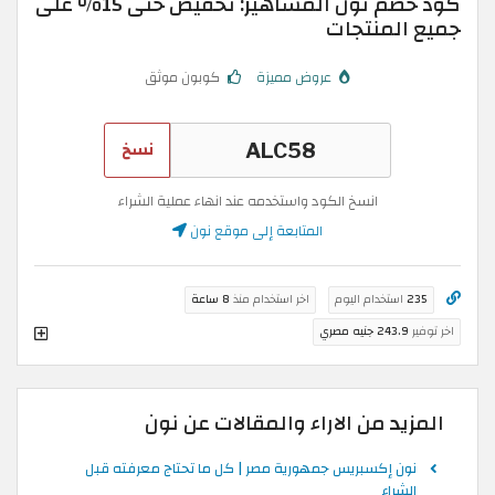
كود خصم نون المشاهير: تخفيض حتى 15% على
جميع المنتجات
عروض مميزة
كوبون موثق
نسخ
انسخ الكود واستخدمه عند انهاء عملية الشراء
المتابعة إلى موقع نون
235
استخدام اليوم
اخر استخدام منذ
8 ساعة
اخر توفير
243.9 جنيه مصري
المزيد من الاراء والمقالات عن نون
نون إكسبريس جمهورية مصر | كل ما تحتاج معرفته قبل
الشراء