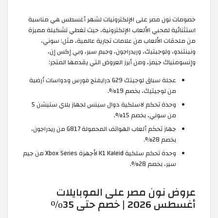
خصومات نون مصر على الإلكترونيات لشهر أغسطس هي مناسبة
استثنائية لمحبي الألعاب الإلكترونية، حيث تغطي تشكيلة مميزة
من ملحقات الألعاب من علامات تجارية عالمية، مثل: سوني،
ونينتندو، ولوجيتيك، وريدراجون، وجيم سير، وبي إكس إن،
وإنسومنياك جيمز، ومن أبرز العروض التي يقدمها المتجر:
عجلة سباق لوجيتك G29 درايفنج فورس ودواسات أرضية
من لوجيتيك، بخصم 19%.
وحدة تحكم لاسلكية دوال سينس لجهاز بلاي ستيشن 5
من سوني، بخصم 15%.
جهاز تحكم ألعاب الهواتف المحمولة G817 من ريدراجون،
بخصم 28%.
وحدة تحكم سلكية K1 Kaleid لأجهزة Xbox Series من جيم
سير، بخصم 28%.
عروض نون مصر على الموبايلات
أغسطس 2026 | خصم حتى 35%