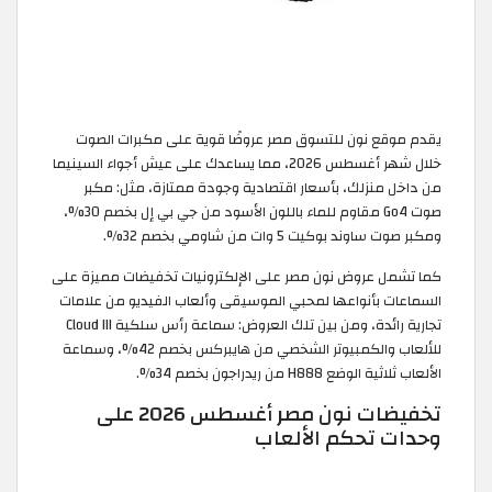
يقدم موقع نون للتسوق مصر عروضًا قوية على مكبرات الصوت
خلال شهر أغسطس 2026، مما يساعدك على عيش أجواء السينيما
من داخل منزلك، بأسعار اقتصادية وجودة ممتازة، مثل: مكبر
صوت Go4 مقاوم للماء باللون الأسود من جي بي إل بخصم 30%،
ومكبر صوت ساوند بوكيت 5 وات من شاومي بخصم 32%.
كما تشمل عروض نون مصر على الإلكترونيات تخفيضات مميزة على
السماعات بأنواعها لمحبي الموسيقى وألعاب الفيديو من علامات
تجارية رائدة، ومن بين تلك العروض: سماعة رأس سلكية Cloud III
للألعاب والكمبيوتر الشخصي من هايبركس بخصم 42%، وسماعة
الألعاب ثلاثية الوضع H888 من ريدراجون بخصم 34%.
تخفيضات نون مصر أغسطس 2026 على
وحدات تحكم الألعاب