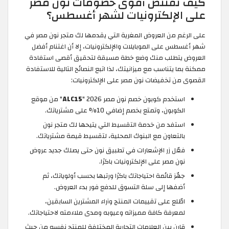
كيف تقتنص أقوى خصومات نون مصر
على الإلكترونيات لشهر أغسطس؟
على الرغم من العروض المغرية التي يقدمها لك متجر نون مصر في
شهر أغسطس على الموبايلات والإلكترونيات، إلا أن اغتنام أفضل
العروض يتطلب منك وضع خطة مسبقة لتحقيق أقصى استفادة
ممكنة بما يتناسب مع ميزانيتك، لذا اتبع النصائح التالية للاستفادة
القصوى من تخفيضات نون مصر على الإلكترونيات:
استخدم كوبون خصم نون مصر 2026 "
ALC15
" من موقع
الكوبون، وتمتع بخصم إضافي 10% على مشترياتك.
استفد من خدمة التقسيط التي يتيحها لك متجر نون
بالتعاون مع البنوك المحلية، لتقسيط قيمة مشترياتك.
فعّل زر الإشعارات في تطبيق نون حتى يصلك جديد عروض
نون مصر على الإلكترونيات باكرًا.
جهّز قائمة احتياجاتك باكرًا ورتبها بحسب أولوياتك، ثم
أضفها إلى سلة التسوق للدفع فور بدء العروض.
اطّلع على تقييمات المنتج وآراء المشترين السابقين،
لمعرفة كافة مميزاته وعيوبه ومدى ملاءمته لاحتياجاتك.
قارن بين العلامات التجارية المختلفة للمنتج نفسه من حيث