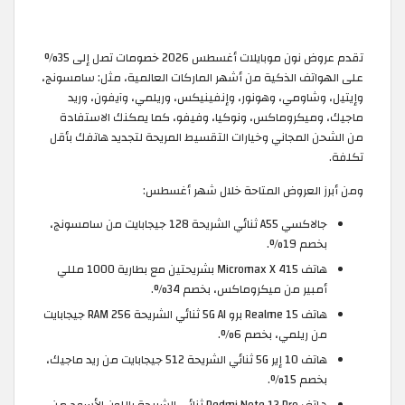
تقدم عروض نون موبايلات أغسطس 2026 خصومات تصل إلى 35%
على الهواتف الذكية من أشهر الماركات العالمية، مثل: سامسونج،
وإيتيل، وشاومي، وهونور، وإنفينيكس، وريلمي، وآيفون، وريد
ماجيك، وميكروماكس، ونوكيا، وفيفو، كما يمكنك الاستفادة
من الشحن المجاني وخيارات التقسيط المريحة لتجديد هاتفك بأقل
تكلفة.
ومن أبرز العروض المتاحة خلال شهر أغسطس:
جالاكسي A55 ثنائي الشريحة 128 جيجابايت من سامسونج،
بخصم 19%.
هاتف Micromax X 415 بشريحتين مع بطارية 1000 مللي
أمبير من ميكروماكس، بخصم 34%.
هاتف Realme 15 برو 5G AI ثنائي الشريحة RAM 256 جيجابايت
من ريلمي، بخصم 6%.
هاتف 10 إير 5G ثنائي الشريحة 512 جيجابايت من ريد ماجيك،
بخصم 15%.
هاتف Redmi Note 13 Pro ثنائي الشريحة باللون الأسود من