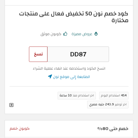
كود خصم نون 50 تخفيض فعال على منتجات
مختارة
عروض مميزة
كوبون موثق
نسخ
انسخ الكود واستخدمه عند انهاء عملية الشراء
المتابعة إلى موقع نون
454
استخدام اليوم
اخر استخدام منذ
10 ساعة
اخر توفير
243.9 جنيه مصري
خصم حتى 80%
كوبون خصم