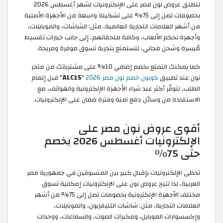
تنطلق عروض نون مصر على الإلكترونيات لشهر أغسطس 2026
بخصومات تصل إلى 75% على تشكيلة واسعة من الأجهزة الأصلية
من أشهر العلامات التجارية العالمية، مثل: الشاشات، والموبايلات،
وأجهزة تحكم الألعاب، وكافة ملحقاتهم، إلى جانب خيارات تقسيط
مُيسرة وشحن مجاني، لتستمتع بتجربة تسوق موفرة ومريحة.
كما يمكنك التمتع بخصم إضافي 10% على مشترياتك من متجر
نون عند تطبيق
كوبون خصم نون مصر 2026
"
ALC15
" قبل إتمام
الطلب، لتوفّر أكثر عند شراء الأجهزة الإلكترونية والهواتف، مع
الاستفادة من وسائل دفع آمنة وفترة ضمان على الإلكترونيات.
أقوى عروض نون مصر على
الإلكترونيات أغسطس 2026 بخصم
حتى 75%
تحظى الإلكترونيات بإقبال كبير بين المتسوقين في جمهورية مصر
العربية، لذا تتيح عروض نون على الإلكترونيات إمكانية تسوق
مختلف الأجهزة الإلكترونية بخصومات تصل إلى 75% من أشهر
العلامات التجارية، مثل: شاشات التليفزيون، والموبايلات،
وإكسسوارات الموبايل، ومكبرات الصوت، والسماعات، ووحدات