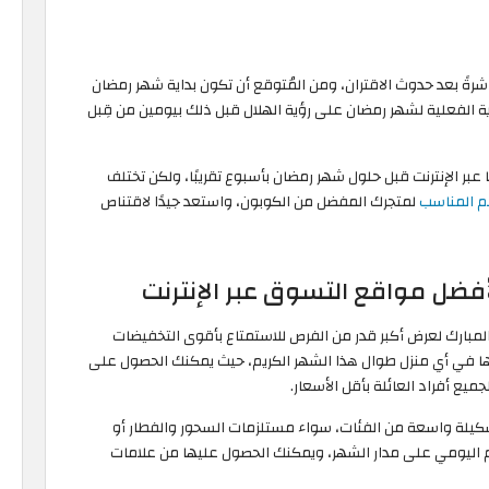
رةً بعد حدوث الاقتران، ومن المُتوقع أن تكون بداية شهر رمضان
د البداية الفعلية لشهر رمضان على رؤية الهلال قبل ذلك بيومين من قِبل
ر الإنترنت قبل حلول شهر رمضان بأسبوع تقريبًا، ولكن تختلف
م المناسب
لمتجرك المفضل من الكوبون، واستعد جيدًا لاقتناص
المبارك لعرض أكبر قدر من الفرص للاستمتاع بأقوى التخفيضات
ها في أي منزل طوال هذا الشهر الكريم، حيث يمكنك الحصول على
ميع أفراد العائلة بأقل الأسعار.
 بطرح خصومات تصل إلى 80% على تشكيلة واسعة من الفئات، سواء مستلزمات السحور والفطار أو
ام اليومي على مدار الشهر، ويمكنك الحصول عليها من علامات