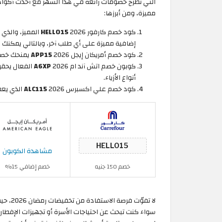
التي تطرح خصومات رائعة في هذا الشهر مع أحدث أكواد 
مميزة، ومن أبرزها:
كود خصم كارفور 2026
HELLO15
إضافية مميزة على أي طلب آخر، وبالتالي يمكنك 
كود خصم أمريكان إيجل 2026
APP15
يمنحك خصمًا إضافيًا 8% ع
كوبون خصم اتش آند ام 2026
A6XP
أنواع الأزياء.
كود خصم علي اكسبرس 2026
ALC115
الذي يعطيك خصمًا إض
مشاهدة الكوبون
خصم 150 جنيه
خصم إضافي 15%
لا تفوّ
سواء كنت تبحث عن احتياجات الأسرة أو تجهيزات الإفطا