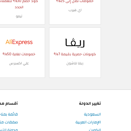
خصومات تصل إلى 25%
كود خصم 30% للعملاء
الجدد
اي هيرب
تيمو
كوبونات حصرية بقيمة 7%
خصومات لغاية 50%
ريفا فاشون
علي اكسبرس
تغيير الدولة
أقسام مم
السعودية
قائمة بمتا
الإمارات العربية
صفقات متا
الكويت
مدونة الت