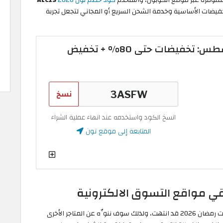
ات إضافية وكاش باك 10% غير التخفيضات الأساسية وخدمة الشحن السريع أو المجاني لتجعل تجربة
عروض نون مصر أغسطس: تخفيضات حتى 80% + تخفيض
نسخ
انسخ الكود واستخدمه عند انهاء عملية الشراء
المتابعة إلى موقع نون
لا يعني التركيز على بعض المواقع دون غيرها أن تخفيضات رمضان 2026 قد انتهت، ولذلك سوف ننوِّه عن المتاجر الأخرى