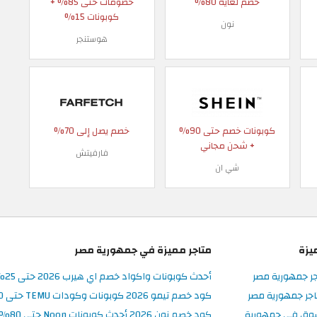
خصم لغاية 80%
خصومات حتى 85% +
كوبونات 15%
نون
هوستنجر
كوبونات خصم حتى 90%
خصم يصل إلى 70%
+ شحن مجاني
فارفيتش
شي ان
يزة
متاجر مميزة في جمهورية مصر
جر جمهورية مصر
أحدث كوبونات واكواد خصم اي هيرب 2026 حتى 25% في iHerb مصر
جر جمهورية مصر
كود خصم تيمو 2026 كوبونات وكودات TEMU حتى 90% على الطلبات
سوق في جمهورية
كود خصم نون 2026 أحدث كوبونات Noon حتى 80% على المنتجات