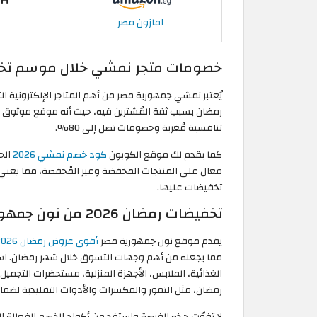
امازون مصر
خصومات متجر نمشي خلال موسم تخفيض
يُعتبر نمشي جمهورية مصر من أهم المتاجر الإلكترونية الت
رمضان بسبب ثقة المُشترين فيه، حيث أنه موقع موثوق 
تنافسية مُغرية وخصومات تصل إلى 80%.
كما يقدم لك موقع الكوبون
كود خصم نمشي 2026
فعال على المنتجات المخفضة وغير المُخفضة، مما يعني
تخفيضات عليها.
تخفيضات رمضان 2026 من نون جمهورية مصر
يقدم موقع نون جمهورية مصر
أقوى عروض رمضان 2026
مما يجعله من أهم وجهات التسوق خلال شهر رمضان. ا
الغذائية، الملابس، الأجهزة المنزلية، مستحضرات التجميل
رمضان، مثل التمور والمكسرات والأدوات التقليدية لضمان
لا تفوّت هذه الفرصة واستفد من أكواد الخصم الفعالة 