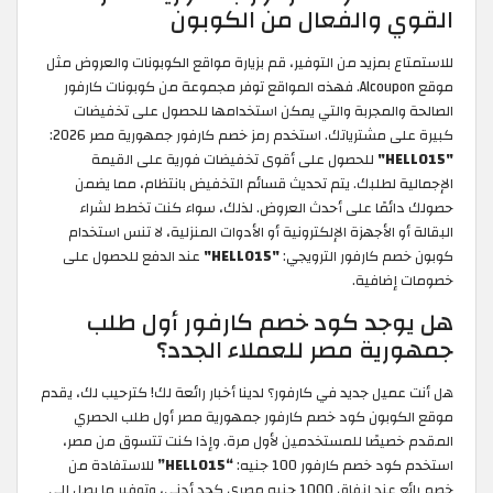
القوي والفعال من الكوبون
للاستمتاع بمزيد من التوفير، قم بزيارة مواقع الكوبونات والعروض مثل
موقع Alcoupon. فهذه المواقع توفر مجموعة من كوبونات كارفور
الصالحة والمجربة والتي يمكن استخدامها للحصول على تخفيضات
كبيرة على مشترياتك. استخدم رمز خصم كارفور جمهورية مصر 2026:
"HELLO15"
للحصول على أقوى تخفيضات فورية على القيمة
الإجمالية لطلبك. يتم تحديث قسائم التخفيض بانتظام، مما يضمن
حصولك دائمًا على أحدث العروض. لذلك، سواء كنت تخطط لشراء
البقالة أو الأجهزة الإلكترونية أو الأدوات المنزلية، لا تنس استخدام
كوبون خصم كارفور الترويجي:
"HELLO15"
عند الدفع للحصول على
خصومات إضافية.
هل يوجد كود خصم كارفور أول طلب
جمهورية مصر للعملاء الجدد؟
هل أنت عميل جديد في كارفور؟ لدينا أخبار رائعة لك! كترحيب لك، يقدم
موقع الكوبون كود خصم كارفور جمهورية مصر أول طلب الحصري
المقدم خصيصًا للمستخدمين لأول مرة. وإذا كنت تتسوق من مصر،
استخدم كود خصم كارفور 100 جنيه:
“HELLO15”
للاستفادة من
خصم رائع عند إنفاق 1000 جنيه مصري كحد أدنى، وتوفير ما يصل إلى