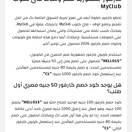
MyClub
تخطو كارفور خطوة أبعد في تعزيز تجربة التسوق الخاصة بك من خلال
تقديم برنامج الولاء - ماي كلوب MyClub. باعتبارك عضوًا في MyClub،
يمكنك كسب نقاط على مشترياتك والتي يمكن استبدالها للحصول
على خصومات مستقبلية. بإمكانك أيضا دمج هذه النقاط مع كوبونات
واكواد خصم كارفور 2026 للحصول على توفير أكبر.
استخدم كوبون كارفور جمهورية مصر الحصري من الكوبون:
“HELLO15”
للحصول على خصم يصل إلى 50 جنيهًا مصريًا
للمستخدمين الجدد، و خصم بقيمة 80 جنيه للمستخدمين العائدين
عند إستعمال كود خصم كارفور 1000 جنيه:
“C1”
.
هل يوجد كود خصم كارفور 50 جنيه مصري أول
طلب؟
كود خصم كارفور 100 جنيه الوحيد المتاح حاليًا هو:
“HELLO15”
بخصم
100 جنيه، وهو فعال عند إنفاق 1000 جنيه مصري كحد أدنى لكافة
العملاء الجدد. إذا لم يكن هذا أول طلب لك بإمكانك الحصول على خصم
بقيمة 80 جنيه للمستخدمين العائدين عند إستعمال كوبون كارفور
التالي:
“C1”