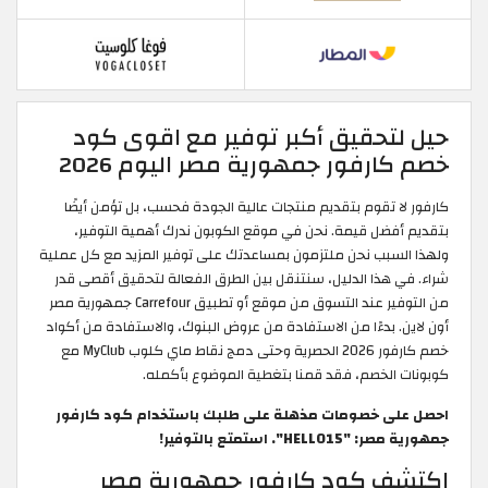
حيل لتحقيق أكبر توفير مع اقوى كود
خصم كارفور جمهورية مصر اليوم 2026
كارفور لا تقوم بتقديم منتجات عالية الجودة فحسب، بل تؤمن أيضًا
بتقديم أفضل قيمة. نحن في موقع الكوبون ندرك أهمية التوفير،
ولهذا السبب نحن ملتزمون بمساعدتك على توفير المزيد مع كل عملية
شراء. في هذا الدليل، سنتنقل بين الطرق الفعالة لتحقيق أقصى قدر
من التوفير عند التسوق من موقع أو تطبيق Carrefour جمهورية مصر
أون لاين. بدءًا من الاستفادة من عروض البنوك، والاستفادة من أكواد
خصم كارفور 2026 الحصرية وحتى دمج نقاط ماي كلوب MyClub مع
كوبونات الخصم، فقد قمنا بتغطية الموضوع بأكمله.
احصل على خصومات مذهلة على طلبك باستخدام كود كارفور
جمهورية مصر: "HELLO15". استمتع بالتوفير!
اكتشف كود كارفور جمهورية مصر