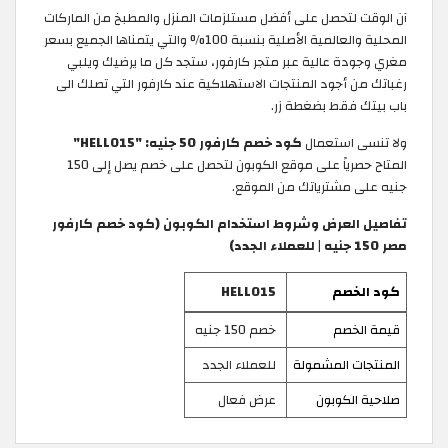
آن الوقت لتحصل على أفضل مستلزمات المنزل والمطبخ من الماركات
المحلية والعالمية الأصلية بنسبة 100% والتي يتمناها الجميع بسعر
مغري وجودة عالية عبر متجر كارفور، ستجد كل ما يرضيك ويلبي
رغباتك من أجود المنتجات الاستهلاكية عند كارفور التي تصلك الى
باب بيتك فقط بضغطة زر.
ولا تنسى استعمال
كود خصم كارفور 50 جنيه: "HELLO15"
المتاح حصرياً على موقع الكوبون لتحصل على خصم يصل إلى 150
جنيه على مشترياتك من الموقع.
تفاصيل العرض وشروط استخدام الكوبون (كود خصم كارفور
مصر 150 جنيه | للعملاء الجدد)
كود الخصم
HELLO15
قيمة الخصم
خصم 150 جنيه
المنتجات المشمولة
للعملاء الجدد
صلاحية الكوبون
عرض فعال