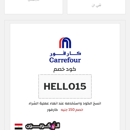
شي ان