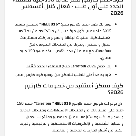
الجدد على أول طلب - فعال خلال أغسطس
2026
يوفر لك كود خصم كارفور مصر:
"HELLO15"
تخفيض بنسبة
15% عند الطلب لأول مرة على كل ما تحتاجه من المنتجات
الاستهلاكية، منتجات البقالة والسوبر ماركت، مستلزمات
المنزل والمطبخ، وغيرها من المنتجات المتوفرة لدى
Carrefour، مع العلم أن الحد الأقصى للخصم هو 150 جنيه
مصري.
رمز خصم Carrefour 2026 متاح
للعملاء الجدد فقط
.
لا يوجد حد أدنى للطلب للتمكن من برومو كود كارفور مصر.
كيف ممكن أستفيد من خصومات كارفور
2026؟
الان يوفر لك كوبون خصم كارفور Carrefour
"HELLO15"
خصم 150
جنيه على مشترياتك من المنتجات الاستهلاكية ومنتجات البقالة
والسوبر ماركت ومستلزمات المنزل والمطبخ ومنتجات الجمال
والعناية الشخصية والإلكترونيات الاستهلاكية والترفيهية وغيرها
الكثير من أشهر الماركات المحلية والعالمية.