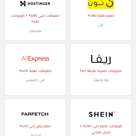
خصم لغاية 80%
خصومات حتى 85% + كوبونات
15%
نون
هوستنجر
كوبونات حصرية بقيمة 7%
خصومات لغاية 50%
ريفا فاشون
علي اكسبرس
كوبونات خصم حتى 90% +
خصم يصل إلى 70%
شحن مجاني
فارفيتش