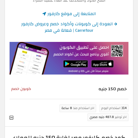
انسخ الكود واستخدمه عند انهاء عملية الشراء
المتابعة إلى موقع كارفور
العودة إلى كوبونات وأكواد خصم وعروض كارفور
Carrefour | فعالة في مصر
خصم 150 جنيه
كوبون خصم
314
استخدام اليوم
اخر استخدام منذ
8 ساعة
اخر توفير
487.8 جنيه مصري
كود خصم كارفور مصر لغاية 150 جنيه للعملاء