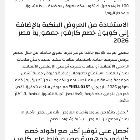
100 جنيهًا مصريًا. لا تفوت هذه العروض المذهلة - ابدأ التسوق
والادخار اليوم!
الاستفادة من العروض البنكية بالإضافة
إلى كوبون خصم كارفور جمهورية مصر
2026
يسعى موقع كارفور جاهدا لتوفير تجربة تسوق شاملة من خلال تقديم
عروض مصرفية جذابة. باستخدام بطاقات بنكية محددة مثل بطاقات
الراجحي الائتمانية أو بطاقات مصرف أبوظبي الإسلامي الائتمانية،
يمكن للعملاء الاستمتاع بخصومات إضافية وعروض حصرية تشمل
مجموعة واسعة من المنتجات. ادمج الخصومات من تطبيق رمز خصم
كارفور 2026 الترويجي:
"HELLO15"
مع عروض البنوك لتحقيق أقصى
قدر من التوفير. هذه فرصة رائعة لجعل تجربة التسوق الخاصة بك أكثر
فائدة.
*تحقق دائمًا من شروط وأحكام العروض، لأنه في بعض الأحيان لا
يمكن الجمع بين العروض البنكية وأكواد الخصم.
أحصل على توفير أكبر مع اكواد خصم
كارفور جمهورية مصر ونقاط ماي كلوب