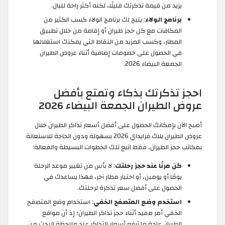
يزيد من قيمة تذكرتك قليلًا، لكنه أكثر راحة للبال.
برنامج الولاء
: يتيح لك برنامج الولاء كسب الكثير من
المكافآت مع كل حجز طيران أو إقامة من خلال تطبيق
المطار، وكسب المزيد من النقاط التي يمكنك استغلالها
في الحصول على خصومات إضافية أثناء عروض الطيران
الجمعة البيضاء 2026.
احجز تذكرتك بذكاء وتمتع بأفضل
عروض الطيران الجمعة البيضاء 2026
أصبح الآن بإمكانك الحصول على أفضل أسعار تذاكر الطيران خلال
عروض الطيران بلاك فرايداي 2026 بسهولة ودون الحاجة للاستعانة
بمكاتب حجز الطيران، فقط اتبع تلك الخطوات البسيطة والفعالة:
كن مرنًا عند حجز رحلتك
: لا بأس من تغيير موعد الرحلة
يومًا أو يومين، أو اختيار مطار آخر، فهذا يساعدك في
الحصول على أفضل سعر تذكرة لرحلتك.
استخدم وضع المتصفح الخفي
: استخدام وضع المتصفح
الخفي أمر مفيد أثناء حجز تذاكر الطيران؛ إذ أن مواقع
الطيران عادة ما ترفع أسعار التذاكر عند ملاحظة البحث من