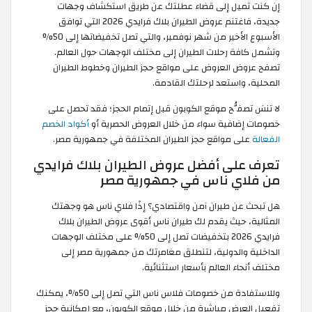
إن كنت تميل إلى قضاء عطلتك عن طريق استكشاف وجهات
جديدة، فاغتنم عروض الطيران بلاك فرايدي 2026 التي توافق
الأسبوع الأخير من شهر نوفمبر، والتي تصل تخفيضاتها إلى 50%
وتشمل كافة رحلات الطيران إلى مختلف الوجهات حول العالم.
تصفح عروض العروض على مواقع حجز الطيران وخطوط الطيران
المحلية، واستعد لرحلتك القادمة.
لا تنسَ تصفُّح موقع الكوبون قبل إتمام الحجز؛ فقد تحصل على
خصومات إضافية سواء من خلال العروض الحصرية أو
أكواد الخصم
الفعالة
على مواقع حجز الطيران المختلفة في جمهورية مصر.
تعرف على أفضل عروض الطيران بلاك فرايدي
من فلاي ناس في جمهورية مصر
هل تبحث عن طيران آمن واقتصادي؟ إذًا فلاي ناس هو وجهتك
المثالية، حيث يقدم لك طيران ناس أقوى عروض الطيران بلاك
فرايدي 2026 بتخفيضات تصل إلى 50% على مختلف الوجهات
الداخلية والدولية، لتنطلق مغامرتك من جمهورية مصر إلى
مختلف أنحاء العالم بأسعار استثنائية.
وللاستفادة من خصومات فلاس ناس التي تصل إلى 50%، يمكنك
تفعيل العرض مباشرة من خلال موقع الكوبون، مع إمكانية حجز