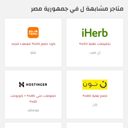
متاجر مشابهة ل في جمهورية مصر
تخفيضات لغاية 50%
كود خصم 30% للعملاء الجدد
اي هيرب
تيمو
خصم لغاية 80%
خصومات حتى 85% + كوبونات
15%
نون
هوستنجر