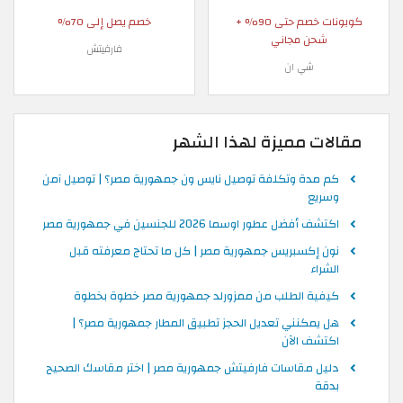
كوبونات خصم حتى 90% +
خصم يصل إلى 70%
شحن مجاني
فارفيتش
شي ان
مقالات مميزة لهذا الشهر
كم مدة وتكلفة توصيل نايس ون جمهورية مصر؟ | توصيل آمن
وسريع
اكتشف أفضل عطور اوسما 2026 للجنسين في جمهورية مصر
نون إكسبريس جمهورية مصر | كل ما تحتاج معرفته قبل
الشراء
كيفية الطلب من ممزورلد جمهورية مصر خطوة بخطوة
هل يمكنني تعديل الحجز تطبيق المطار جمهورية مصر؟ |
اكتشف الآن
دليل مقاسات فارفيتش جمهورية مصر | اختر مقاسك الصحيح
بدقة