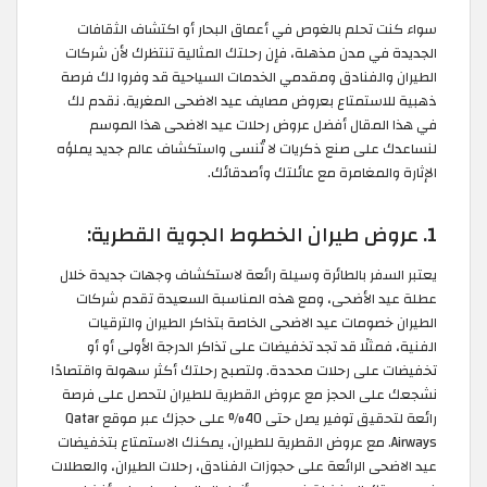
سواء كنت تحلم بالغوص في أعماق البحار أو اكتشاف الثقافات
الجديدة في مدن مذهلة، فإن رحلتك المثالية تنتظرك لأن شركات
الطيران والفنادق ومقدمي الخدمات السياحية قد وفروا لك فرصة
ذهبية للاستمتاع بعروض مصايف عيد الاضحى المغرية. نقدم لك
في هذا المقال أفضل عروض رحلات عيد الاضحى هذا الموسم
لنساعدك على صنع ذكريات لا تُنسى واستكشاف عالم جديد يملؤه
الإثارة والمغامرة مع عائلتك وأصدقائك.
1. عروض طيران الخطوط الجوية القطرية:
يعتبر السفر بالطائرة وسيلة رائعة لاستكشاف وجهات جديدة خلال
عطلة عيد الأضحى، ومع هذه المناسبة السعيدة تقدم شركات
الطيران خصومات عيد الاضحى الخاصة بتذاكر الطيران والترقيات
الفنية، فمثلًا قد تجد تخفيضات على تذاكر الدرجة الأولى أو أو
تخفيضات على رحلات محددة. ولتصبح رحلتك أكثر سهولة واقتصادًا
نشجعك على الحجز مع عروض القطرية للطيران لتحصل على فرصة
رائعة لتحقيق توفير يصل حتى 40% على حجزك عبر موقع Qatar
Airways. مع عروض القطرية للطيران، يمكنك الاستمتاع بتخفيضات
عيد الاضحى الرائعة على حجوزات الفنادق، رحلات الطيران، والعطلات