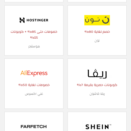
خصم لغاية 80%
خصومات حتى 85% + كوبونات
15%
نون
هوستنجر
كوبونات حصرية بقيمة 7%
خصومات لغاية 50%
ريفا فاشون
علي اكسبرس