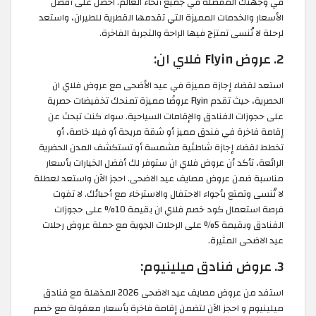
في وجهتك المفضلة في جميع أنحاء العالم. احصل على أفضل
الأسعار والخدمات المميزة التي تقدمها القطرية للطيران، واستعد
لرحلة لا تُنسى تمتزج فيها الراحة والتجربة الفاخرة.
2. عروض Flyin فلاي ان:
استعد لقضاء إجازة مميزة في عيد الأضحى مع عروض فلاي ان
الحصرية، حيث تقدم Flyin عروضًا مميزة تمنحك تخفيضات حصرية
على حجوزات الفنادق والإقامات السياحية. سواء كنت تبحث عن
إقامة فاخرة في فندق مميز أو شقة مريحة أو فيلا خاصة، أو
تخطط لقضاء إجازة شاطئية مشمسة أو تستكشف المدن الحضرية
الرائعة، تأكد أن عروض فلاي ان ستوفر لك أفضل الخيارات بأسعار
مناسبة ضمن عروض مصايف عيد الاضحى. احجز الآن واستعد لعطلة
لا تُنسى وتمتع بأجواء الاحتفال والاسترخاء مع أحبائك. لا تفوت
فرصة استعمال كود خصم فلاي ان بقيمة 10% على حجوزات
الفنادق وبقيمة 5% على الرحلات الجوية مع حملة عروض رحلات
عيد الاضحى المثيرة.
3. عروض فنادق ميلينيوم:
استفد من عروض مصايف عيد الاضحى 2026 المذهلة مع فنادق
ميلينيوم و احجز الآن لتضمن إقامة فاخرة بأسعار معقولة مع خصم