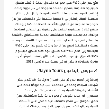
رائع يصل حتى 30% على حجوزات الفنادق المختارة. تعتبر فنادق
ميلينيوم معروفة بتقديم الفخامة والجودة في كل تجربة إقامة،
إذ تتميز الغرف بتصاميمها المتألقة والمريحة، وتطل على مناظر
طبيعية خلابة، إضافة إلى الأطعمة الشهية التي يقدمونها من بين
مجموعة متنوعة من الأطباق والأصناف المختلفة. كما ويجعلك
موقع فنادق ميلينيوم المتميز على مقربة من المعالم السياحية
الرائعة، مما يمنحك فرصة استكشاف المدينة والاستمتاع بالأنشطة
والمعالم السياحية المحلية. لا تدع الفرصة تفوتك للاستمتاع بقضاء
عطلة لا استثنائية تجمع بين الراحة والترف بخصم يصل حتى 30%
بالإضافة إلى خصم 12% عند تطبيق كود خصم فنادق ميلينيوم
2026 الحصري من موقع الكوبون. احجز الآن واستعد لعيش أجواء
فاخرة واسترخاء لا مثيل له في عطلة عيد الاضحى 2026.
4. عروض راينا تورز Rayna Tours:
إضافةً إلى توفير العروض على الطيران والإقامة، قد تقدم بعض
شركات السياحة ومقدمي الخدمات السياحية عروضًا خاصة على
الأنشطة والجولات السياحية. قد تجد تخفيضات على رحلات
السفاري، أو رحلات الغوص، أو الجولات التاريخية والثقافية. ومن
ضمن المواقع التي تقدم خصومات عيد الاضحى على الأنشطة
السياحية والرحلات موقع راينا تورز والذي يعد وجهتك المثالية