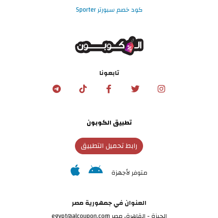
كود خصم سبورتر Sporter
تابعونا
تطبيق الكوبون
رابط تحميل التطبيق
متوفر لأجهزة
العنوان في جمهورية مصر
الجيزة - القاهرة، مصر egypt@alcoupon.com