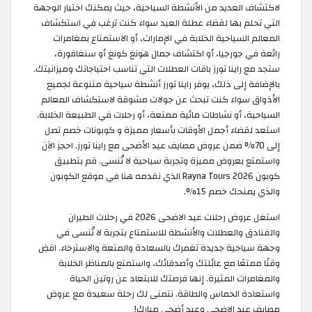
لاكتشاف العديد من الأنشطة السياحية، حيث يمكنك اختيار الوجهة
التي تحلم بها لقضاء عطلة العيد سواء كنت ترغب في استكشاف
المعالم السياحية الخلابة في الإمارات، أو الاستمتاع بمغامرات
رائعة في جورجيا، أو اكتشاف جمال هونغ كونغ أو سنغافورة،
ستجد مع راينا تورز باقات العطلات التي تناسب احتياجاتك وميزانيتك.
بالإضافة إلى ذلك، يوفر راينا تورز أنشطة سياحية متنوعة لجميع
الأذواق سواء كنت تبحث عن جولات مشوقة لاستكشاف المعالم
السياحية، أو نشاطات مائية ممتعة، أو رحلات في الطبيعة الخلابة.
استعد لقضاء أجمل الأوقات بأسعار مميزة و كوبونات خصم تصل
إلى 70% ضمن عروض مصايف عيد الأضحى مع راينا تورز. احجز الآن
واستمتع بعروض مميزة وتجربة سياحية لا تُنسى. قم بتطبيق
كوبون Rayna Tours 2026 الذي نقدمه هنا في موقع الكوبون
والذي يمنحك خصم 15%.
استغل عروض رحلات عيد الاضحى 2026 في رحلات الطيران
والفنادق والعطلات والأنشطة للاستمتاع بتجربة لا تُنسى في
وجهة سياحية جديدة تغمرك بالسعادة والمتعة والاسترخاء. اقضِ
وقتًا ممتعًا مع عائلتك وأصدقائك، واستمتع بالمناظر الخلابة
والمغامرات المثيرة. إنها فرصتك للابتعاد عن روتين الحياة
واستعادة الحماس والطاقة. نتمنى لك رحلة سعيدة مع عروض
مصايف عيد الاضحى وعيد أضحى مبارك!