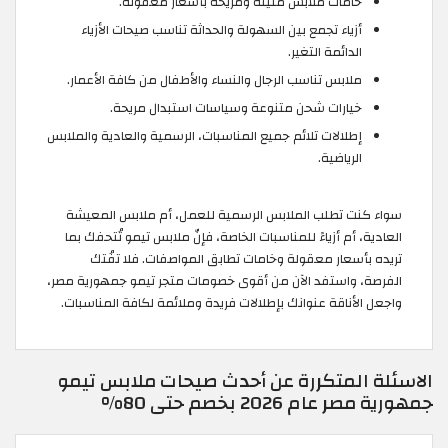
خامات ملابس متينة ومريحة بأسعار معقولة.
أزياء تجمع بين السهولة والحداثة تناسب صيحات الأزياء
الدائمة التغير.
ملابس تناسب الرجال والنساء والأطفال من كافة الأعمار.
خيارات شحن متنوعة وسياسات استبدال مريحة.
إطلالات تلائم جميع المناسبات، الرسمية والعادية والملابس
الرياضية.
سواء كنت تطلب الملابس الرسمية للعمل، أم ملابس المعيشة
العادية، أم أزياءً للمناسبات الخاصة، فإنّ ملابس تيمو تُتحفك بما
تريده بأسعار معقولة وخامات تطابق المواصفات. فلا تفُتك
الفرصة، واستفد الآن من أقوى خصومات متجر تيمو جمهورية مصر،
واجعل الأناقة عنوانك بإطلالات فريدة وملائمة لكافة المناسبات.
الاسئلة المتكررة عن أحدث صيحات ملابس تيمو
جمهورية مصر عام 2026 بخصم حتى 80%