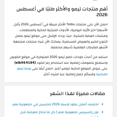
أهم منتجات تيمو والأكثر طلبًا في أغسطس
2026
احصل الآن على منتجات Temu الأكثر مبيعًا في أغسطس 2026 بأقل
الأسعار! اختر الأزياء اليومية، الأدوات المنزلية الذكية والمنظمات،
ومنتجات العناية بالبشرة، حيث يزداد الإقبال على موقع تيمو بفضل
التنوع الكبير والعروض المستمرة. يمكنك الآن شراء منتجات مشابهة
لأشهر الماركات العالمية بأسعار مخفضة.
استفد من أحدث كودات خصم تيمو 2026 المتوفرة في موقع الكوبون
واستمتع بخصومات إضافية عند استخدام رمز الكود
(alb964184)
على عروض الموقع الحالية لتوفير أكبر، احصل أيضًا على
هدايا تيمو
المجانية
وقسائم خصم إضافية عند الشراء أكثر.
مقالات مميزة لهذا الشهر
اكتشف أفضل عطور اوسما 2026 للجنسين في جمهورية مصر
نون إكسبريس جمهورية مصر | كل ما تحتاج معرفته قبل