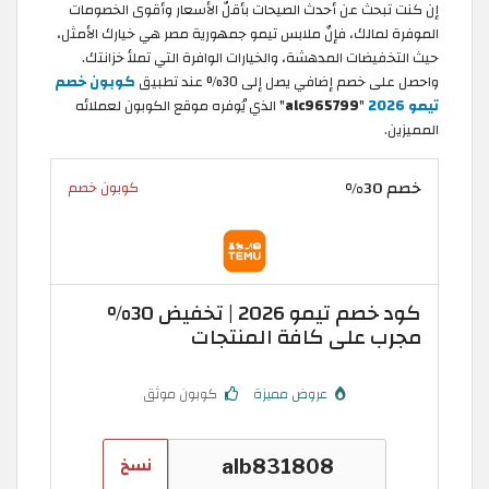
إن كنت تبحث عن أحدث الصيحات بأقلّ الأسعار وأقوى الخصومات
الموفرة لمالك، فإنّ ملابس تيمو جمهورية مصر هي خيارك الأمثل،
حيث التخفيضات المدهشة، والخيارات الوافرة التي تملأ خزانتك.
واحصل على خصم إضافي يصل إلى 30% عند تطبيق
كوبون خصم
تيمو 2026
"
alc965799
" الذي يُوفره موقع الكوبون لعملائه
المميزين.
خصم 30%
كوبون خصم
كود خصم تيمو 2026 | تخفيض 30%
مجرب على كافة المنتجات
عروض مميزة
كوبون موثق
نسخ