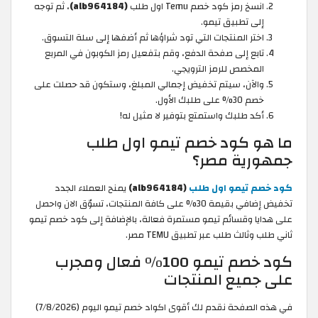
انسخ رمز كود خصم Temu اول طلب
(alb964184)
، ثم توجه
إلى تطبيق تيمو.
اختر المنتجات التي تود شراؤها ثم أضفها إلى سلة التسوق.
تابع إلى صفحة الدفع، وقم بتفعيل رمز الكوبون في المربع
المخصص للرمز الترويجي.
والآن، سيتم تخفيض إجمالي المبلغ، وستكون قد حصلت على
خصم 30% على طلبك الأول.
أكد طلبك واستمتع بتوفير لا مثيل له!
ما هو كود خصم تيمو اول طلب
جمهورية مصر؟
كود خصم تيمو اول طلب
(alb964184)
يمنح العملاء الجدد
تخفيض إضافي بقيمة 30% على كافة المنتجات، تسوّق الان واحصل
على هدايا وقسائم تيمو مستمرة فعالة، بالإضافة إلى كود خصم تيمو
ثاني طلب وثالث طلب عبر تطبيق TEMU مصر.
كود خصم تيمو 100% فعال ومجرب
على جميع المنتجات
في هذه الصفحة نقدم لك أقوى اكواد خصم تيمو اليوم (7/8/2026)