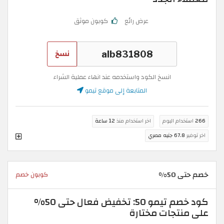
عرض رائع
كوبون موثق
نسخ
انسخ الكود واستخدمه عند انهاء عملية الشراء
المتابعة إلى موقع تيمو
266
استخدام اليوم
اخر استخدام منذ
12 ساعة
اخر توفير
67.8 جنيه مصري
خصم حتى 50%
كوبون خصم
كود خصم تيمو 50: تخفيض فعال حتى 50%
على منتجات مختارة