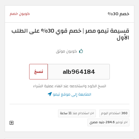
خصم 30%
كوبون خصم
قسيمة تيمو مصر | خصم قوي 30% على الطلب
الأول
كوبون موثق
نسخ
انسخ الكود واستخدمه عند انهاء عملية الشراء
المتابعة إلى موقع تيمو
360
استخدام اليوم
اخر استخدام منذ
11 ساعة
اخر توفير
284.6 جنيه مصري