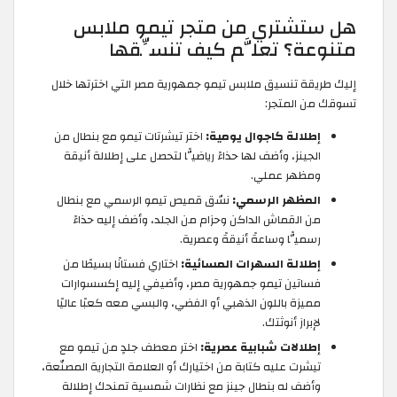
هل ستشتري من متجر تيمو ملابس
متنوعة؟ تعلَّم كيف تنسِّقها
إليك طريقة تنسيق ملابس تيمو جمهورية مصر التي اخترتها خلال
تسوقك من المتجر:
إطلالة كاجوال يومية:
اختر تيشرتات تيمو مع بنطال من
الجينز، وأضف لها حذاءً رياضيًّا لتحصل على إطلالة أنيقة
ومظهر عملي.
المظهر الرسمي:
نسّق قميص تيمو الرسمي مع بنطال
من القماش الداكن وحزام من الجلد، وأضف إليه حذاءً
رسميًّا وساعةً أنيقةً وعصرية.
إطلالة السهرات المسائية:
اختاري فستانًا بسيطًا من
فساتين تيمو جمهورية مصر، وأضيفي إليه إكسسوارات
مميزة باللون الذهبي أو الفضي، والبسي معه كعبًا عاليًا
لإبراز أنوثتك.
إطلالات شبابية عصرية:
اختر معطف جلدٍ من تيمو مع
تيشرت عليه كتابة من اختيارك أو العلامة التجارية المصنّعة،
وأضف له بنطال جينز مع نظارات شمسية تمنحك إطلالة