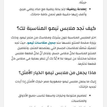
جريئة.
إطلالة رياضية:
ارتدِ بدلة رياضية مع حذاء رياضي مريح،
وأضف إليها حقيبة ظهر تحمل كافة حاجاتك.
كيف تجد ملابس تيمو المناسبة لك؟
اختر الملابس المناسبة للون بشرتك ومقاسك من متجر تيمو، وذلك
بزيارة صفحة المنتج نفسها عند
جدول مقاسات تيمو
، حيث تجد
تفصيلًا شاملًا لمقاسات الجسم التي يعتمدها المتجر، وتفاصيل
المنتج المناسبة لكلّ مقاس جسم، وتذكر أنّ لكلّ قطعة ملابس
مقاسًا مختلفًا عن غيرها؛ لذا لا بُدّ لك أن تنظر بعناية في مقاس كلّ
قطعة تختارها.
ماذا يجعل من ملابس تيمو الخيار الأمثل؟
إليك ما يجعل ملابس تيمو جمهورية مصر خيارك الأمثل إذا أردت
تجديد خزانتك:
تصاميم متنوعة وخيارات واسعة تناسب جميع الأذواق
والمناسبات.