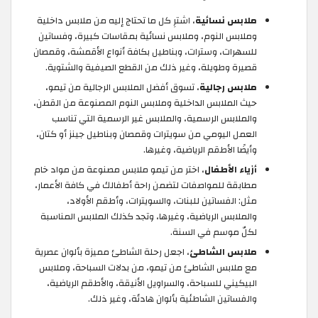
ملابس نسائية
، اشترِ كل ما تحتاج إليه من ملابس داخلية
وملابس النوم، وملابس نسائية بمقاسات كبيرة، وفساتين
للسهرات، وسترات، وبناطيل بكافة أنواع الأقمشة، وقمصان
قصيرة وطويلة، وغير ذلك من القطع الصيفية والشتوية.
ملابس رجالية
، تسوق أفضل الملابس الرجالية من تيمو،
حيث الملابس الداخلية وملابس النوم المصنوعة من القطن،
والملابس الرسمية، والملابس غير الرسمية التي تناسب
العمل اليومي من سويترات وقمصان وبناطيل جينز أو كتان،
وأيضًا الأطقم الرياضية، وغيرها.
أزياء الأطفال
، اختر من تيمو ملابس مصنوعة من مواد خام
مطابقة للمواصفات لتضمن راحة أطفالك في كافة الأعمار،
مثل: الفساتين للبنات، والسويترات، وأطقم الأولاد،
والملابس الرياضية، وغيرها، وتجد كذلك الملابس المناسبة
لكلّ موسم في السنة.
ملابس الشاطئ
، اجعل رحلة الشاطئ مميزة بألوان عصرية
مع ملابس الشاطئ من تيمو، من بدلات السباحة، وملابس
البيكيني للسباحة، والسراويل الأنيقة، والأطقم الرياضية،
والفساتين الشاطئية بألوان هادئة، وغير ذلك.