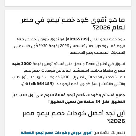
ما هو أقوى كود خصم تيمو في مصر
لعام 2026؟
كود خصم تيمو التالي
(alc965799)
هو أقوى كوبون تخفيض متاح
اليوم فعال ومجرب خلال أغسطس 2026 بقيمة 30% لأول طلب على
المنتجات المخفضة وغير المخفضة.
تسوق في تطبيق Temu واحصل على قسائم توفير بقيمة
3000 جنيه
مصري
وهدايا مجانية. استكشف المزيد من كوبونات خصم تيمو
للمستخدمين الجدد التي تصل إلى 30% خصومات كبرى على أول طلب
والثاني والثالث. إنسخ كوبون خصم تيمو هذا:
(alb964184)
الآن.
جميع قسائم وكودات خصم تيمو فعالة اليوم على اول طلب عبر
التطبيق خلال 24 ساعة من تحميل التطبيق!
أين تجد أفضل كودات خصم تيمو مصر
2026؟
نقدم لك قائمة من
أقوى عروض وكودات خصم تيمو الفعالة