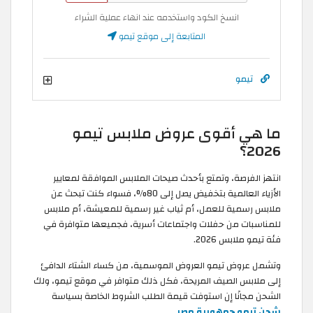
انسخ الكود واستخدمه عند انهاء عملية الشراء
المتابعة إلى موقع تيمو
تيمو
ما هي أقوى عروض ملابس تيمو
2026؟
انتهز الفرصة، وتمتع بأحدث صيحات الملابس الموافقة لمعايير
الأزياء العالمية بتخفيض يصل إلى 80%، فسواء كنت تبحث عن
ملابس رسمية للعمل، أم ثياب غير رسمية للمعيشة، أم ملابس
للمناسبات من حفلات واجتماعات أسرية، فجميعها متوافرة في
فئة تيمو ملابس 2026.
وتشمل عروض تيمو العروض الموسمية، من كساء الشتاء الدافئ
إلى ملابس الصيف المريحة، فكل ذلك متوافر في موقع تيمو، ولك
الشحن مجانًا إن استوفت قيمة الطلب الشروط الخاصة بسياسة
شحن تيمو جمهورية مصر
.