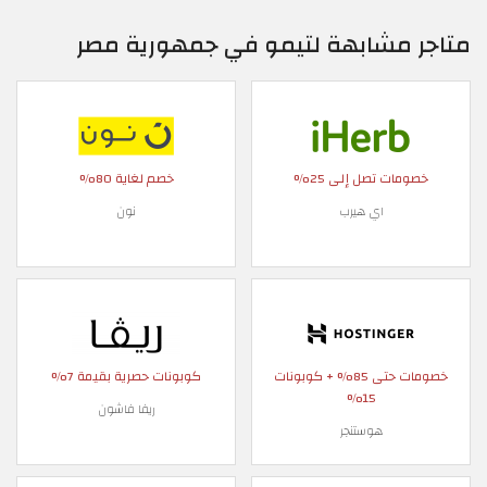
متاجر مشابهة لتيمو في جمهورية مصر
خصومات تصل إلى 25%
خصم لغاية 80%
اي هيرب
نون
خصومات حتى 85% + كوبونات
كوبونات حصرية بقيمة 7%
15%
ريفا فاشون
هوستنجر