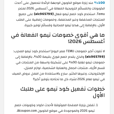
100%
عند زيارة موقع الكوبون الوجهة الرائدة للحصول على أحدث
الكوبونات والقسائم الترويجية الفعالة في أغسطس 2026 لمتجر
Temu. استخدم كود خصم تيمو فعال
(alc965799)
على جميع
المنتجات المخفضة وغير المخفضة، وخصومات إضافية على الطلب
الأول، بالإضافة إلى هدايا تيمو المجانية وقسائم توفير كبيرة.
ما هي أقوى خصومات تيمو الفعالة في
أغسطس 2026!
لا تفوت أكبر خصومات TEMU مصر اليوم! استخدم كود تيمو المجرب:
(alc965799)
والذي يقدم خصم فوري بقيمة 30%، بالإضافة إلى
خصومات تيمو لغاية 90% على تشكيلة واسعة من المنتجات في
قسم الأزياء، منتجات الجمال والعناية الشخصية، لوازم المنزل،
الإلكترونيات، وغيرها الكثير. سارع بالاستفادة من افضل عروض الصيف
في تيمو لعام 2026 لشراء كل ما تحتاجه بتوفير أكبر!!
خطوات تفعيل كود تيمو على طلبك
الأول
تفضل بزيارة الصفحة الموثوقة لأحدث اكواد وكوبونات خصم
تيمو 2026 والموجودة في موقع الكوبون Alcoupon.com.