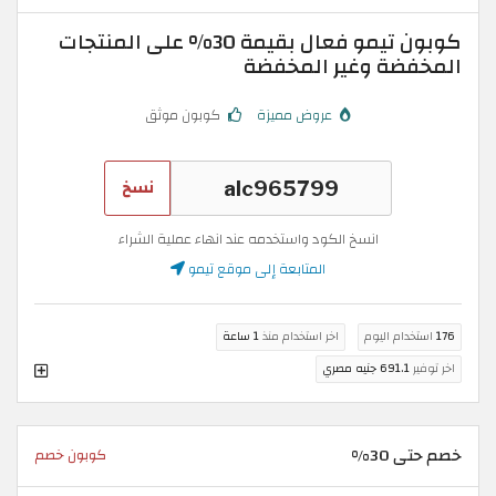
كوبون تيمو فعال بقيمة 30% على المنتجات
المخفضة وغير المخفضة
عروض مميزة
كوبون موثق
نسخ
انسخ الكود واستخدمه عند انهاء عملية الشراء
المتابعة إلى موقع تيمو
176
استخدام اليوم
اخر استخدام منذ
1 ساعة
اخر توفير
691.1 جنيه مصري
خصم حتى 30%
كوبون خصم