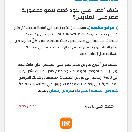
كيف أحصل على كود خصم تيمو جمهورية
مصر على الملابس؟
زُر موقع الكوبون
، وابحث عن متجر تيمو في قائمة البحث، ثمّ اختر
كوبون خصم تيمو 2026 "
alc965799
" بالنقر على زر "نسخ"
فينقلك مباشرة إلى متجر تيمو، حيث تستطيع شراء كلّ ما تريد من
قطع الملابس، وتحقق الخصم الذي حصلت عليه في فاتورتك
النهائية قبل إتمام الدفع.
استفد من أقوى عروض متجر تيمو على الملابس، فإن كانت هذه
أولى زياراتك لموقع تيمو فلك كود خصم خاص لطلبك الأول يصل
إلى 30%، إضافة إلى عروض المنتجات جميعها، وكذلك العروض
الموسمية التي يوفرها لك موقع الكوبون في المناسبات العامة
كعروض الجمعة السوداء
و
عروض رمضان
وغيرها.
خصم حتى 30%
كوبون خصم