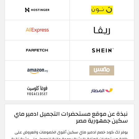
نبذة عن موقع مستحضرات التجميل ادمير ماي
سكين جمهورية مصر
يوفر لك كود خصم ادمير ماي سكين أقوى الخصومات والعروض على
كافة مستحضرات العناية بالبشرة بجودة عالية للحصول على بشرة نقية