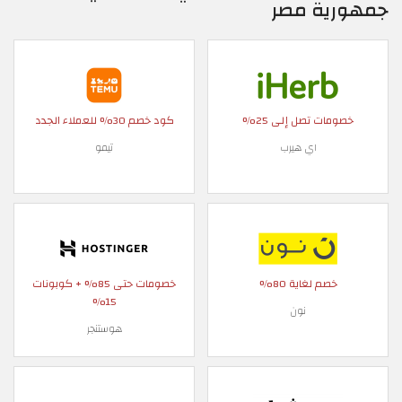
جمهورية مصر
خصومات تصل إلى 25%
كود خصم 30% للعملاء الجدد
اي هيرب
تيمو
خصم لغاية 80%
خصومات حتى 85% + كوبونات
15%
نون
هوستنجر