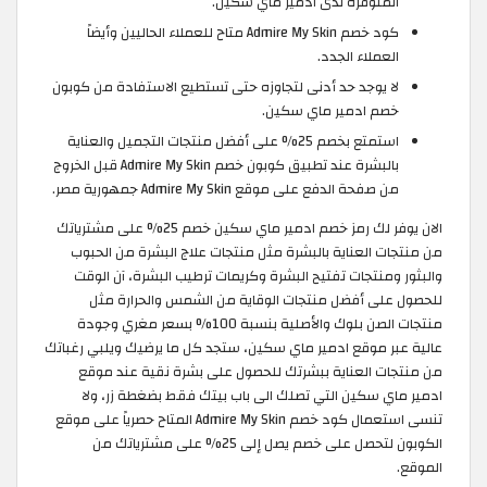
المتوفرة لدى ادمير ماي سكين.
كود خصم Admire My Skin متاح للعملاء الحاليين وأيضاً
العملاء الجدد.
لا يوجد حد أدنى لتجاوزه حتى تستطيع الاستفادة من كوبون
خصم ادمير ماي سكين.
استمتع بخصم 25% على أفضل منتجات التجميل والعناية
بالبشرة عند تطبيق كوبون خصم Admire My Skin قبل الخروج
من صفحة الدفع على موقع Admire My Skin جمهورية مصر.
الان يوفر لك رمز خصم ادمير ماي سكين خصم 25% على مشترياتك
من منتجات العناية بالبشرة مثل منتجات علاج البشرة من الحبوب
والبثور ومنتجات تفتيح البشرة وكريمات ترطيب البشرة، آن الوقت
للحصول على أفضل منتجات الوقاية من الشمس والحرارة مثل
منتجات الصن بلوك والأصلية بنسبة 100% بسعر مغري وجودة
عالية عبر موقع ادمير ماي سكين، ستجد كل ما يرضيك ويلبي رغباتك
من منتجات العناية ببشرتك للحصول على بشرة نقية عند موقع
ادمير ماي سكين التي تصلك الى باب بيتك فقط بضغطة زر، ولا
تنسى استعمال كود خصم Admire My Skin المتاح حصرياً على موقع
الكوبون لتحصل على خصم يصل إلى 25% على مشترياتك من
الموقع.