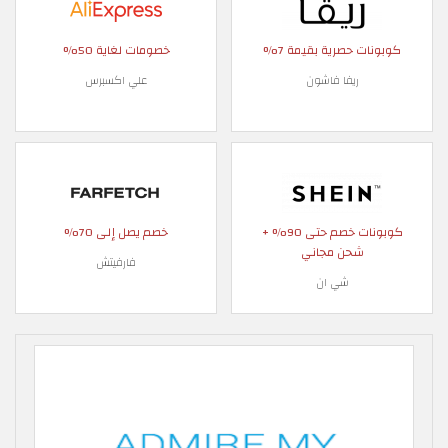
كوبونات حصرية بقيمة 7%
خصومات لغاية 50%
ريفا فاشون
علي اكسبرس
كوبونات خصم حتى 90% +
خصم يصل إلى 70%
شحن مجاني
فارفيتش
شي ان