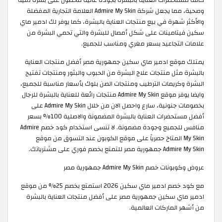
وصحية، مما يجعل شركة Admire My Skin العلامة التجارية المفضلة
والأكثر شهرة في بيع منتجات العناية بالبشرة، كما يوفر لك ادمير ماي
سكين فيتامينات على شكل أمصال للبشرة والتي تحمي البشرة من
علامات التجاعيد بسعر مغري ومناسب للجميع.
يمتلك موقع ادمير ماي سكين جمهورية مصر أفضل منتجات العناية
بالبشرة مثل منتجات علاج البشرة من الحبوب والبثور ومنتجات تفتيح
البشرة وكريمات الترطيب ومنتجات الصن بلوك بأسعار مناسبة للجميع،
وايضا يوفر موقع Admire My Skin منتجات رائعة للعناية بالبشرة للرجال
بخصومات جنونية، سارع واحصل الان من خلال Admire My Skin على
أفضل مستحضرات العناية بالبشرة المضمونة والاصلية 100% بسعر
منافس للجميع وجودة مضمونة. لا تنسى استخدام كود خصم Admire
My Skin المتاح حصرياً على موقع الكوبون عند التسوق من موقع
Admire My Skin جمهورية مصر للتمتع بخصم فوري على مشترياتك. ​
عروض وكوبونات خصم Admire My Skin جمهورية مصر
مع كود خصم ادمير ماي سكين 2026 استمتع بخصم 25% من موقع
ادمير ماي سكين جمهورية مصر على أفضل منتجات العناية بالبشرة
من أشهر الماركات العالمية.