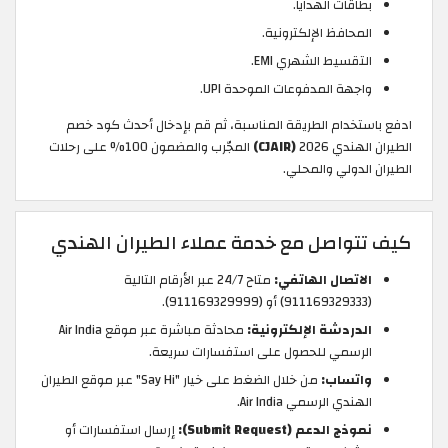
بطاقات الهدايا.
المحافظ الإلكترونية.
التقسيط الشهري EMI.
واجهة المدفوعات الموحدة UPI.
ادفع باستخدام الطريقة المناسبة، ثم قم بإدخال أحدث كود خصم
الطيران الهندي 2026
(CJAIR)
المجّرب والمضمون 100% على رحلات
الطيران الدولي والمحلي.
كيف تتواصل مع خدمة عملاء الطيران الهندي
الاتصال الهاتفي:
متاح 24/7 عبر الأرقام التالية
(911169329333) أو (911169329999).
الدردشة الإلكترونية:
محادثة مباشرة عبر موقع Air India
الرسمي للحصول على استفسارات سريعة.
واتساب:
من خلال الضغط على خيار "Say Hi" عبر موقع الطيران
الهندي الرسمي Air India.
نموذج الدعم (Submit Request):
إرسال استفسارات أو