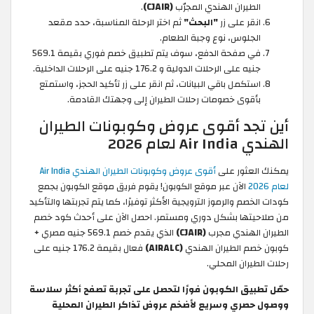
الطيران الهندي المجرّب
(CJAIR)
.
انقر على زر
"البحث"
ثم اختر الرحلة المناسبة، حدد مقعد
الجلوس، نوع وجبة الطعام.
في صفحة الدفع، سوف يتم تطبيق خصم فوري بقيمة 569.1
جنيه على الرحلات الدولية و 176.2 جنيه على الرحلات الداخلية.
استكمل باقي البيانات، ثم انقر على زر تأكيد الحجز، واستمتع
بأقوى خصومات رحلات الطيران إلى وجهتك القادمة.
أين تجد أقوى عروض وكوبونات الطيران
الهندي Air India لعام 2026
يمكنك العثور على
أقوى عروض وكوبونات الطيران الهندي Air India
لعام 2026
الآن عبر موقع الكوبون! يقوم فريق موقع الكوبون بجمع
كودات الخصم والرموز الترويجية الأكثر توفيرًا، كما يتم تجربتها والتأكيد
من صلاحيتها بشكل دوري ومستمر. احصل الآن على أحدث كود خصم
الطيران الهندي مجرب
(CJAIR)
الذي يقدم خصم 569.1 جنيه مصري +
كوبون خصم الطيران الهندي
(AIRALC)
فعال بقيمة 176.2 جنيه على
رحلات الطيران المحلي.
حمّل تطبيق الكوبون فورًا لتحصل على تجربة تصفح أكثر سلاسة
ووصول حصري وسريع لأضخم عروض تذاكر الطيران المحلية