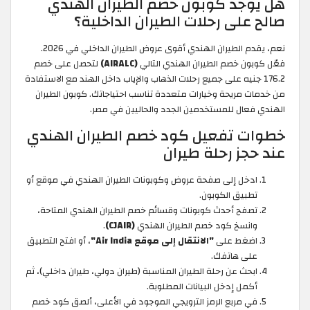
هل يوجد كوبون خصم الطيران الهندي
صالح على رحلات الطيران الداخلية؟
نعم، يقدم الطيران الهندي أقوى عروض الطيران الداخلي في 2026.
فعّل كوبون خصم الطيران الهندي التالي
(AIRALC)
لتحصل على خصم
176.2 جنيه على جميع رحلات الذهاب والإياب داخل الهند مع الاستفادة
من خدمات مريحة وخيارات متعددة تناسب احتياجاتك. كوبون الطيران
الهندي فعال للمستخدمين الجدد والحاليين في مصر.
خطوات تفعيل كود خصم الطيران الهندي
عند حجز رحلة طيران
ادخل إلى صفحة عروض وكوبونات الطيران الهندي في موقع أو
تطبيق الكوبون.
تصفح أحدث كوبونات وقسائم خصم الطيران الهندي المتاحة،
وانسخ كود خصم الطيران الهندي
(CJAIR)
.
اضغط على
"الانتقال إلى موقع Air India"
، أو افتح التطبيق
على هاتفك.
ابحث عن رحلة الطيران المناسبة (طيران دولي، طيران داخلي)، ثم
أكمل إدخل البيانات المطلوبة.
في مربع الرمز الترويجي الموجود في الأعلى، ألصق كود خصم