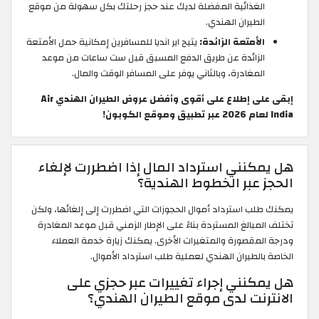
الغذائية المفضلة لديك عند حجز رحلتك بكل سهولة من موقع
الطيران الهندي.
الأمتعة الزائدة:
يتيح اير انديا للمسافرين إمكانية حمل الأمتعة
الزائدة عن طريق الدفع المسبق قبل ست ساعات من موعد
المغادرة، وبالثاني يوفر على المسافر الوقت والمال.
إبقى على إطلاع على أقوى وأفضل عروض الطيران الهندي Air
India لعام 2026 عبر تطبيق وموقع الكوبون!
هل يمكنني استرداد المال إذا اضطررت لإلغاء
الحجز عبر الخطوط الهندية؟
يمكنك طلب استرداد أموال الحجوزات التي اضطررت إلى إلغائها، ولكن
تختلف المبالغ المستردة بناءً على الإطار الزمني قبل موعد المغادرة
ودرجة المقصورة والمتغيرات الأخرى. يمكنك زيارة خدمة العملاء
الخاصة بالطيران الهندي لعملية طلب استرداد الأموال.
هل يمكنني إجراء تغييرات عبر حجزي على
الانترنت لدى موقع الطيران الهندي؟