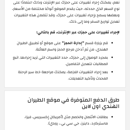
نعم، يمكنك إجراء تغييرات على حجزك عبر الإنترنت وذلك اعتمادًا على
نوع السعر الذي حددته، حيث يقدم الموقع أنواعًا مختلفة من الأسعار،
وبعضها يسمح بإجراء تغييرات على حجزك، وقد تتضمن هذه التغييرات
تعديل تواريخ السفر وما إلى ذلك.
لإجراء تغييرات على حجزك عبر الإنترنت، قم بالتالي:
قم بزيارة قسم
"إدارة الحجز"
على موقع أو تطبيق الطيران
الهندي، من ثم أدخل مرجع الحجز واسم العائلة.
بمجرد الوصول إلى حجزك، حدد التغييرات التي تريد إجراءها، اتبع
المطالبات لتعديل التفاصيل.
بعد إجراء التغييرات اللازمة، يمكنك مراجعة خط سير الرحلة
المحدث وتأكيد التعديلات.
طرق الدفع المتوفرة في موقع الطيران
الهندي اون لاين
بطاقات الائتمان والخصم مثل (أمريكان إكسبريس، فيزا،
ماستركارد، داينرز، جي سي بي.، روباي).