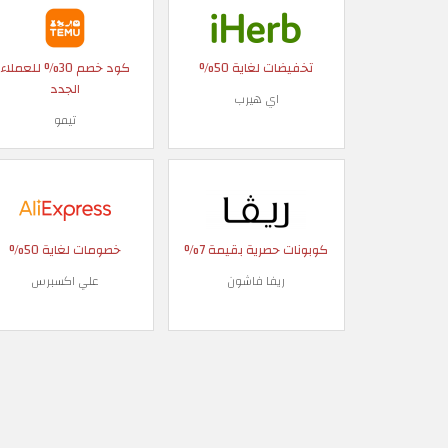
تخفيضات لغاية 50%
كود خصم 30% للعملاء
الجدد
اي هيرب
تيمو
كوبونات حصرية بقيمة 7%
خصومات لغاية 50%
ريفا فاشون
علي اكسبرس