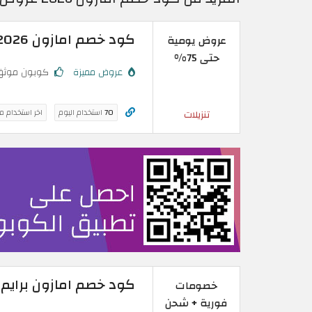
كود خصم امازون 2026 | خصومات حتى 75% في Amazon اليوم
عروض يومية
حتى 75%
عروض مميزة
كوبون موثق
70
استخدام اليوم
اخر استخدام م
تنزيلات
كود خصم امازون برايم مصر 2026 | خصومات ومزايا حص
خصومات
فورية + شحن