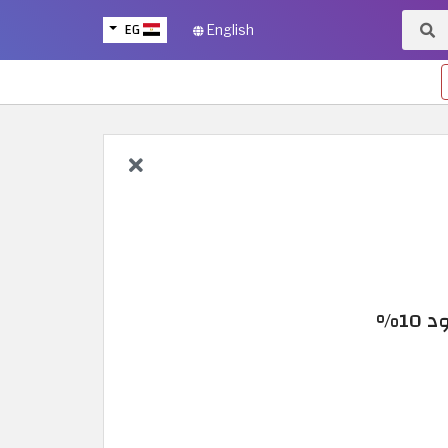
EG
English