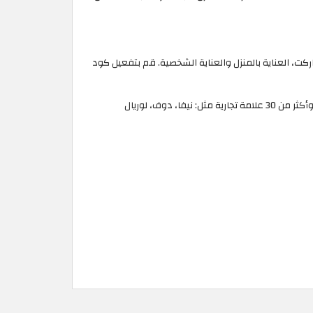
، العناية بالمنزل والعناية الشخصية. قم بتفعيل كود
يمكنك أيضًا العثور على تقييمات العملاء المفيدة واراء ومراجعات جميع المنتجات لمساعدتك الاختيار بشكل أفضل من بين مئات المنتجات وأكثر من 30 علامة تجارية مثل: نيفا، دوف، لوريال