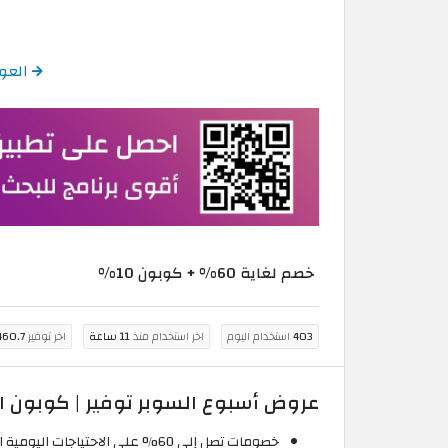
العودة إلى 
خصم لغاية 60% + كوبون 10%
403
استخدام اليوم
اخر استخدام منذ
11 ساعة
اخر توفير
460.7 جنيه مص
عروض أسبوع السوبر توفير | كوبون امازون مصر 6
خصومات تصل إلى 60% على الاحتياجات اليومية المؤهلة لتخفيضات اسبوع التوفير خلال أغسطس مثل منتجات العناية الشخصية، المنظفات، مستلزمات المنزل، البقالة ومنتجات الاطفال.