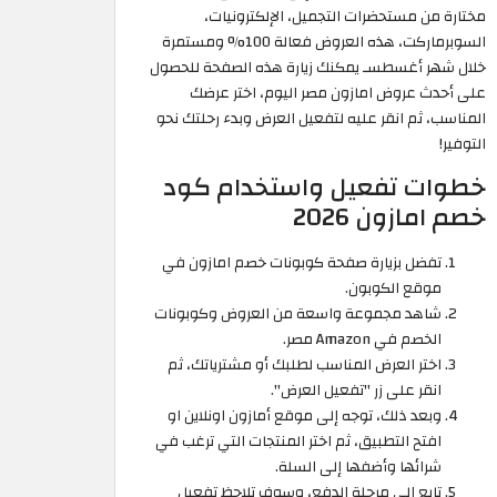
مختارة من مستحضرات التجميل، الإلكترونيات،
السوبرماركت، هذه العروض فعالة 100% ومستمرة
خلال شهر أغسطسـ يمكنك زيارة هذه الصفحة للحصول
على أحدث عروض امازون مصر اليوم، اختر عرضك
المناسب، ثم انقر عليه لتفعيل العرض وبدء رحلتك نحو
التوفير!
خطوات تفعيل واستخدام كود
خصم امازون 2026
تفضل بزيارة صفحة كوبونات خصم امازون في
موقع الكوبون.
شاهد مجموعة واسعة من العروض وكوبونات
الخصم في Amazon مصر.
اختر العرض المناسب لطلبك أو مشترياتك، ثم
انقر على زر "تفعيل العرض".
وبعد ذلك، توجه إلى موقع أمازون اونلاين او
افتح التطبيق، ثم اختر المنتجات التي ترغب في
شرائها وأضفها إلى السلة.
تابع إلى مرحلة الدفع، وسوف تلاحظ تفعيل