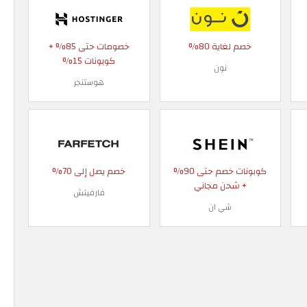
خصم لغاية 80%
خصومات حتى 85% +
كوبونات 15%
نون
هوستنجر
كوبونات خصم حتى 90%
خصم يصل إلى 70%
+ شحن مجاني
فارفيتش
شي ان