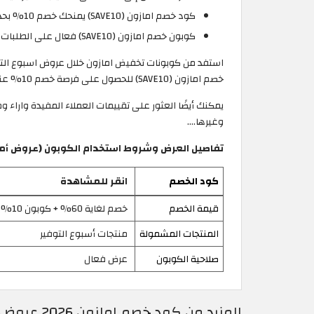
كود خصم امازون (SAVE10) يمنحك خصم 10% بحد اقصى 150 جنية على منتجات مختارة.
كوبون خصم امازون (SAVE10) فعال على الطلبات التي تزيد قيمتها عن 700 جنية.
استفد من كوبونات تخفيض امازون خلال عروض اسبوع التو
خصم امازون (SAVE10) للحصول على فرصة خصم 10% عند تسوق المنتجات من Amazon.eg من الأقسام المشاركة في العروض.
وغيرها....
تفاصيل العرض وشروط استخدام الكوبون (عروض أماز
كود الخصم
انقر للمشاهدة
قيمة الخصم
خصم لغاية 60% + كوبون 10%
المنتجات المشمولة
منتجات أسبوع التوفير
صلاحية الكوبون
عرض فعال
المزيد من كود خصم امازون 2026 عروض وكوبونات امازون مصر فعالة 100%