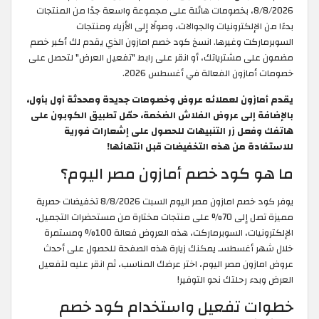
8/8/2026، بخصومات هائلة على مجموعة واسعة جدًا من المنتجات
بدءًا من الإلكترونيات والجوالات، وصولًا إلى الأزياء ومنتجات
السوبرماركت وغيرها. انسخ كود خصم امازون الذي يقدم لك أكبر خصم
مضمون على مشترياتك، أو انقر على رابط "تفعيل العرض" لتحصل على
خصومات أمازون الفعالة في أغسطس 2026.
يقدم أمازون لعملائه عروض وخصومات جديدة ومحدثة أول بأول،
بالإضافة إلى عروض الفلاش الضخمة، حمّل تطبيق الكوبون على
هاتفك وفعل زر التنبيهات للحصول على إشعارات فورية
للاستفادة من هذه التخفيضات قبل انتهائها!
ما هو كود خصم أمازون مصر اليوم؟
يوفر كود خصم امازون مصر اليوم السبت 8/8/2026 تخفيضات حصرية
مميزة تصل إلى 70% على منتجات مختارة من مستحضرات التجميل،
الإلكترونيات، السوبرماركت، هذه العروض فعالة 100% ومستمرة
خلال شهر أغسطسـ يمكنك زيارة هذه الصفحة للحصول على أحدث
عروض امازون مصر اليوم، اختر عرضك المناسب، ثم انقر عليه لتفعيل
العرض وبدء رحلتك نحو التوفير!
خطوات تفعيل واستخدام كود خصم