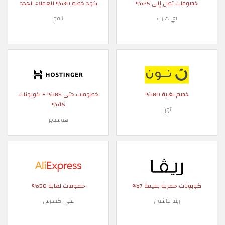
خصومات تصل إلى 25%
كود خصم 30% للعملاء الجدد
اي هيرب
تيمو
خصم لغاية 80%
خصومات حتى 85% + كوبونات
15%
نون
هوستنجر
كوبونات حصرية بقيمة 7%
خصومات لغاية 50%
ريفا فاشون
علي اكسبرس