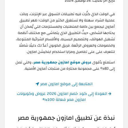
تاريخ آخر تحديث:
26 نوفمبر, 2024
في الوقت الذي كثُرت فيه تطبيقات التسوق عبر الإنترنت، وباتت
عملية الشراء سهلة ولا تستغرق الكثير من الوقت؛ ظهر تطبيق
أمازون ليجمع بين كافة المتطلبات والمستلزمات التي يُمكن أن
يحتاجها الشخص، حيثُ التطبيق الذي يتماشى مع مختلف أنظمة
تشغيل الهواتف، والتصميم البسيط، والأقسام الشرائية المتنوعة،
والخصومات والعروض الرائعة. فريق الكوبون أعدّ لك دليلًا شاملًا
لتتعرف على على تفاصيل ومزايا استخدام ابلكيشن امازون.
استمتع بأقوى
عروض موقع امازون جمهورية مصر
، والتي تصل
إلى 83٪ على مجموعة مختارة من منتجات أمازون الأصلية.
المتابعة إلى موقع امازون مصر
العودة إلى كود خصم امازون 2026 عروض وكوبونات
امازون مصر فعالة 100%
نبذة عن تطبيق امازون جمهورية مصر