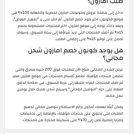
طلب أمازون؟
ادخل إلى صفحة عروض وكوبونات امازون الحصرية والفعالة 100% في
موقع الكوبون، اختر كود خصم امازون، ثم انقر على زر "تفعيل العرض"،
وبعد ذلك، توجه إلى موقع امازون، اختر المنتجات المشمولة بخصم
15% ثم أضف المنتجات التي تريد شراؤها إلى سلة التسوق، وسوف
تحصل على توفير 15% على إجمالي الطلب.
هل يوجد كوبون خصم امازون شحن
مجاني؟
عرض الشحن المجاني متاح الآن للطلبات فوق 200 جنيه مصري والتي
تتضمن منتجات مؤهلة، تصفح أقسام المنتجات في موقع امازون مصر
ثم اضف المنتجات المراد طلبها إلى عربة التسوق، في صفحة الدفع،
اضغط على خيار "التوصيل المجاني" وسيتم شحن طلبك خلال يومين
عمل فقط.
يمكن أيضًا لعملاء أمازون برايم الاستمتاع بتوصيل مجاني لجميع
الطلبات التي تحتوي على منتجات مؤهلة، بالإضافة إلى تخفيضات
ومزايا إضافية تصل إلى 70% على تشكيلة مختارة من المنتجات.