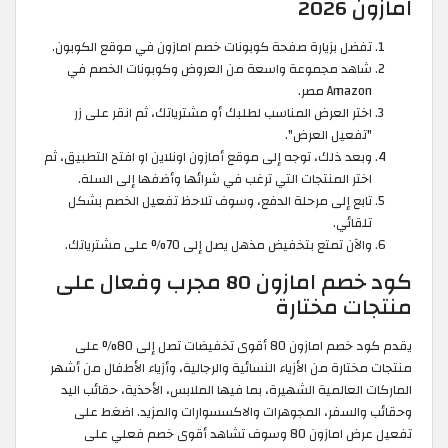
امازون 2026
تفضل بزيارة صفحة كوبونات خصم امازون في موقع الكوبون.
شاهد مجموعة واسعة من العروض وكوبونات الخصم في
Amazon مصر.
اختر العرض المناسب لطلبك أو مشترياتك، ثم انقر على زر
"تفعيل العرض".
وبعد ذلك، توجه إلى موقع أمازون اونلاين او افتح التطبيق، ثم
اختر المنتجات التي ترغب في شرائها وأضفها إلى السلة.
تابع إلى مرحلة الدفع، وسوف تلاحظ تفعيل الخصم بشكل
تلقائي.
والآن تمتع بتخفيض مذهل يصل إلى 70% على مشترياتك.
كود خصم امازون 80 مجرب وفعال على
منتجات مختارة
يقدم كود خصم امازون 80 أقوى تخفيضات تصل إلى 80% على
منتجات مختارة من الأزياء النسائية والرجالية، وأزياء الأطفال من أشهر
الماركات العالمية الشهيرة، بما فيها الملابس، الأحذية، حقائب اليد
وحقائب والسفر، المجوهرات والاكسسوارات والمزيد. اضغط على
تفعيل عرض امازون 80 وسوف تشاهد أقوى خصم فعلي على