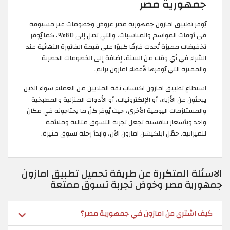
جمهورية مصر
يُوفر تطبيق امازون جمهورية مصر عروض وخصومات غير مسبوقة
في أوقات المواسم والمناسبات، والتي تصل إلى 80%، كما يُوفر
تخفيضات مميزة تُحدث فارقًا كبيرًا على قيمة الفاتورة النهائية عند
الشراء في أي وقت من السنة، إضافة إلى الخصومات الحصرية
والمميزة التي يُوفرها لأعضاء امازون برايم.
استطاع تطبيق امازون اكتساب ثقة الملايين من العملاء سواء الذين
يبحثون عن الأزياء، أو الإلكترونيات، أو الأدوات المنزلية والمطبخية
والمستلزمات اليومية الأخرى، حيث يُوفر كلّ ما يحتاجونه في مكان
واحد وبأسعار تنافسية تجعل تجربة التسوق مثالية وملائمة
للميزانية. حمّل ابلكيشن امازون الآن، وابدأ رحلة تسوق مثيرة.
الاسئلة المتكررة عن طريقة تحميل تطبيق امازون
جمهورية مصر وخوض تجربة تسوق ممتعة
كيف اشتري من امازون في جمهورية مصر؟