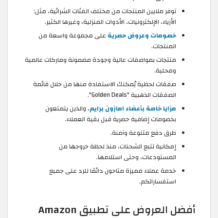
توفر ملايين المنتجات من مختلف الفئات الشرائية، مثل:
الأزياء، الإلكترونيات، الأدوات المنزلية، وغيرها الكثير.
خصومات وعروض حصرية
على مجموعة واسعة من
المنتجات.
منتجات بمواصفات عالية وجودة مضمونة وماركات عالمية
ومحلية.
صفقات لحظية يُمكنك الاستفادة منها من خلال قائمة
الصفقات الذهبية "Golden Deals".
مزايا خاصة بأعضاء امازون برايم
، والذين يتمتعون
بخصومات إضافية حصرية قبل بقية العملاء.
طرق دفع متنوعة وآمنة.
إمكانية تتبع الشحنات، منذ لحظة خروجها من
المستودعات، وحتى استلامها.
خدمة عملاء مميزة متاحون دائمًا للرد على جميع
استفساراتكم.
أفضل العروض على تطبيق Amazon