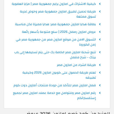
كيفية الاشتراك في امازون برايم جمهورية مصر | مزايا العضوية
طريقة تحميل تطبيق امازون جمهورية مصر وخوض تجربة
تسوق ممتعة
بطاقة هدايا امازون جمهورية مصر: هدايا مميزة لكل مناسبة
عروض امازون رمضان 2026 | سلع متنوعة بأسعار رائعة
التسوق الامن من موقع امازون مصر من جمهورية مصر في
زمن الكورونا
تتبع شحنة امازون مصر الخاصة بك حتى يتم تسليمها إلى باب
بيتك - شرح مفصل
طريقة الشراء من امازون مصر
تعلم طريقة الحصول على كوبون امازون 2026 وكيفية
تطبيقه
ضمان امازون مصر للتأكد من جودة منتجات أمازون دوت كوم
رقم امازون مصر وللتواصل مع خدمة عملاء امازون مصر لجميع
إستفساراتكم
المزيد من كود خصم امازون 2026 عروض