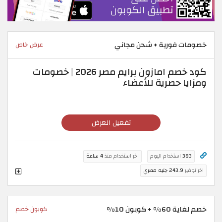
خصومات فورية + شحن مجاني
عرض خاص
كود خصم امازون برايم مصر 2026 | خصومات
ومزايا حصرية للأعضاء
تفعيل العرض
383
استخدام اليوم
اخر استخدام منذ
4 ساعة
اخر توفير
243.9 جنيه مصري
خصم لغاية 60% + كوبون 10%
كوبون خصم