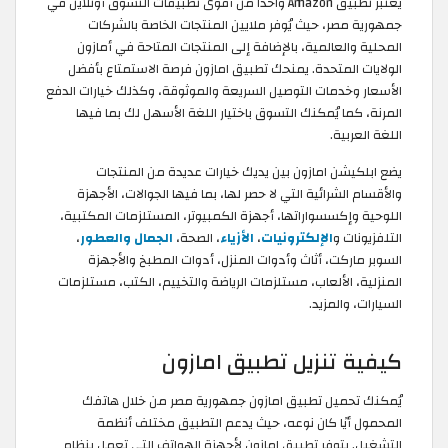
يُعتبر تطبيق Amazon واحدًا من أقوى تطبيقات التسوق أونلاين في
جمهورية مصر، حيث يُوفر ملايين المنتجات الخاصة بالشركات
المحلية والعالمية، بالإضافة إلى المنتجات المتاحة في أمازون
الولايات المتحدة. يمنحك تطبيق امازون فرصة الاستمتاع بأفضل
الأسعار وخدمات التوصيل السريعة والموثوقة، وكذلك خيارات الدفع
المرنة، كما يُمكنك التسوق باختيار اللغة الأسهل لك بما فيها
اللغة العربية.
يضع ابلكيشن امازون بين يديك خيارات عديدة من المنتجات
والأقسام الشرائية التي لا حصر لها، بما فيها الجوالات، الأجهزة
اللوحية وإكسسواراتها، أجهزة الكمبيوتر، المستلزمات المكتبية،
التلفزيونات و
الإلكترونيات
،
الأزياء
، الصحة،
الجمال والعطور
،
السوبر ماركت، أثاث وأدوات المنزل، أدوات المطبخ والأجهزة
المنزلية، الألعاب، مستلزمات الرياضة والتخييم، الكتب، مستلزمات
السيارات، والمزيد.
كيفية تنزيل تطبيق امازون
يُمكنك تحميل تطبيق امازون جمهورية مصر من خلال هاتفك
المحمول أيًا كان نوعه، حيث يدعم التطبيق مختلف أنظمة
التشغيل. يتوفر تطبيق امازون لأجهزة الهواتف التي تعمل بنظام