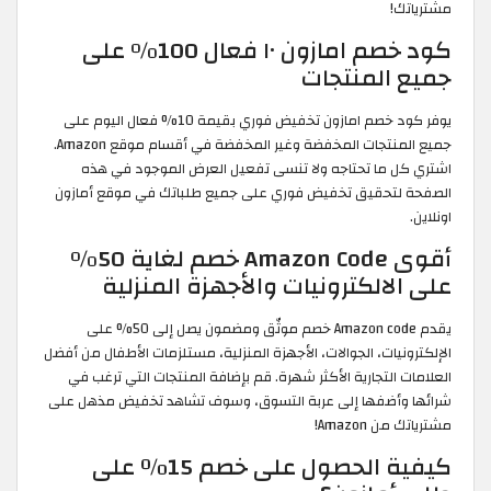
مشترياتك!
كود خصم امازون ١٠ فعال 100% على
جميع المنتجات
يوفر كود خصم امازون تخفيض فوري بقيمة 10% فعال اليوم على
جميع المنتجات المخفضة وغير المخفضة في أقسام موقع Amazon.
اشتري كل ما تحتاجه ولا تنسى تفعيل العرض الموجود في هذه
الصفحة لتحقيق تخفيض فوري على جميع طلباتك في موقع أمازون
اونلاين.
أقوى Amazon Code خصم لغاية 50%
على الالكترونيات والأجهزة المنزلية
يقدم Amazon code خصم موثّق ومضمون يصل إلى 50% على
الإلكترونيات، الجوالات، الأجهزة المنزلية، مستلزمات الأطفال من أفضل
العلامات التجارية الأكثر شهرة. قم بإضافة المنتجات التي ترغب في
شرائها وأضفها إلى عربة التسوق، وسوف تشاهد تخفيض مذهل على
مشترياتك من Amazon!
كيفية الحصول على خصم 15٪ على