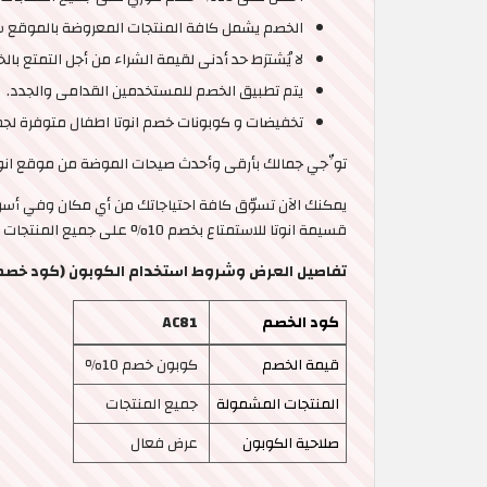
الخصم يشمل كافة المنتجات المعروضة بالموقع سو
لا يُشترَط حد أدنى لقيمة الشراء من أجل التمتع بال
يتم تطبيق الخصم للمستخدمين القدامى والجدد.
تخفيضات و كوبونات خصم انوتا اطفال متوفرة لجم
توِّجي جمالك بأرقى وأحدث صيحات الموضة من موقع انوت
قسيمة انوتا للاستمتاع بخصم 10% على جميع المنتجات المعروضة بالموقع، المخفضة وغير المخفضة.
تفاصيل العرض وشروط استخدام الكوبون (كود خصم انوتا | 10% على جميع 
كود الخصم
AC81
قيمة الخصم
كوبون خصم 10٪
المنتجات المشمولة
جميع المنتجات
صلاحية الكوبون
عرض فعال