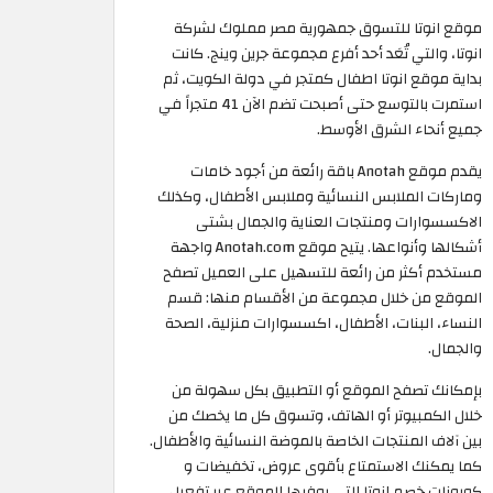
موقع انوتا للتسوق جمهورية مصر مملوك لشركة
انوتا، والتي تُعَد أحد أفرع مجموعة جرين وينج. كانت
بداية موقع انوتا اطفال كمتجر في دولة الكويت، ثم
استمرت بالتوسع حتى أصبحت تضم الآن 41 متجراً في
جميع أنحاء الشرق الأوسط.
يقدم موقع Anotah باقة رائعة من أجود خامات
وماركات الملابس النسائية وملابس الأطفال، وكذلك
الاكسسوارات ومنتجات العناية والجمال بشتى
أشكالها وأنواعها. يتيح موقع Anotah.com واجهة
مستخدم أكثر من رائعة للتسهيل على العميل تصفح
الموقع من خلال مجموعة من الأقسام منها: قسم
النساء، البنات، الأطفال، اكسسوارات منزلية، الصحة
والجمال.
بإمكانك تصفح الموقع أو التطبيق بكل سهولة من
خلال الكمبيوتر أو الهاتف، وتسوق كل ما يخصك من
بين آلاف المنتجات الخاصة بالموضة النسائية والأطفال.
كما يمكنك الاستمتاع بأقوى عروض، تخفيضات و
كوبونات خصم انوتا التي يوفرها الموقع عبر تفعيل