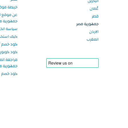
البحرين
خريطة موق
عُمان
عن موقع ا
قطر
جمهورية م
جمهورية مصر
سياسة الخ
الاردن
كيف استخد
المغرب
كود خصم تر
كود كوبون
مراجعة الم
جمهورية م
كود خصم سبورتر