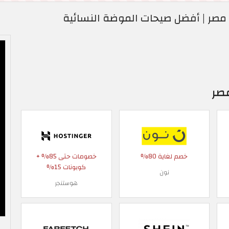
مصر | أفضل صيحات الموضة النسائية
مصر
خصم لغاية 80%
خصومات حتى 85% +
كوبونات 15%
نون
هوستنجر