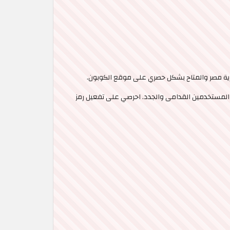
ية مصر والمتاح بشكل حصري على موقع الكوبون.
ة احتياجاتك من أي مكان وفي أسرع وقت، والاستفادة من العروض والخصومات التي يوفرها موقع Anotah لجميع المستخدمين القدامى والجدد. احرصي على تفعيل رمز