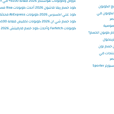
عروض وكوبونات هوستنجر 2026 فعالة 100% في Hostinger مصر
ع الكوبون
كود خصم ريفا فاشون 2026 أحدث كوبونات Riva مصر حتى 50%
لكوبون في
كود علي اكسبرس 2026 كوبونات AliExpress محدثة وفعالة حتى 50%
صر
كود خصم شي ان 2026 كوبونات تخفيض فعالة 100% في SHEIN مصر
صوصية
كوبونات Farfetch وأحدث كود خصم فارفيتش 2026
م كوبون الخصم؟
ينديول
 خصم نون
نتجات في
صر
 Sporter