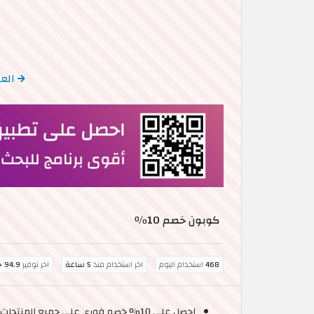
العو
كوبون خصم 10٪
468
استخدام اليوم
اخر استخدام منذ
5 ساعة
اخر توفير
94.9 جنيه مصري
احصل على 10% خصم فوري على جميع المنتجات عند تفعيل كود خصم انوتا 2026.