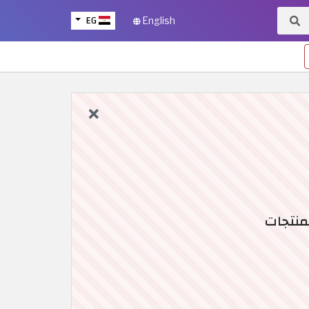
EG
English