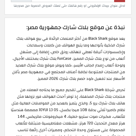
ادخل عنوان بريدك الإلكتروني او رقم هاتفك حتى تصلك العروض الحصرية حين صدورها
نبذة عن موقع بلاك شارك جمهورية مصر:
يعد موقع Black Shark من أكثر المنصات الرائدة في بيع هواتف بلاك
شارك الذكية بأنواعها وما يتبع الهواتف من كابلات وسماعات
وإكسسوارات أنيقة تعطي للهاتف رونق خاص، إضافة إلى مشغل
ألعاب من نوع بلاك شارك المميز، FunCase بلاك شارك بمختلف الأجيال،
ولوحة ألعاب إصدار الجانب الأيسر، كما ويوفر موقع بلاك شارك العديد
من المنتجات المتنوعة لكافة أصناف المجتمع في جمهورية مصر بأقل
الأسعار عند تفعيل كود خصم بلاك شارك 2026 المميز.
تحرص شركة Black Shark على تقديم جميع ما يحتاجه العملاء من
منتجات بلاك شارك المذهلة، إذ توفر أحدث الهواتف فور نزولها مثل
هاتف بلاك شارك برو 5، والذي يتميز بالعديد من المواصفات العالية مثل
نظام كاميرا ثلاثي بدقة 108 ميجا بكسل، JOYUI 13 OS مصممة هندسيًا
للألعاب، مكبرات صوت ستريو خطية، 4 ميكروفونات ماتريكس، 144
هرتز معدل التحديث 720 هرتز، مشغلات مغناطيسية منبثقة للألعاب
المحمولة على مستوى وحدة التحكم، ومميزات أخرى رائعة تناسب