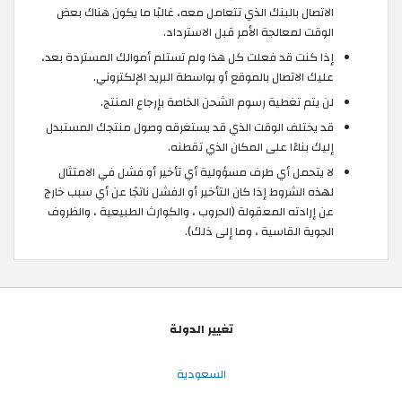
الاتصال بالبنك الذي تتعامل معه، غالبًا ما يكون هناك بعض
الوقت لمعالجة الأمر قبل الاسترداد.
إذا كنت قد فعلت كل هذا ولم تستلم أموالك المستردة بعد،
عليك الاتصال بالموقع أو بواسطة البريد الإلكتروني.
لن يتم تغطية رسوم الشحن الخاصة بإرجاع المنتج.
قد يختلف الوقت الذي قد يستغرقه وصول منتجك المستبدل
إليك بناءًا على المكان الذي تقطنه.
لا يتحمل أي طرف مسؤولية أي تأخير أو فشل في الامتثال
لهذه الشروط إذا كان التأخير أو الفشل ناتجًا عن أي سبب خارج
عن إرادته المعقولة (الحروب ، والكوارث الطبيعية ، والظروف
الجوية القاسية ، وما إلى ذلك).
تغيير الدولة
السعودية