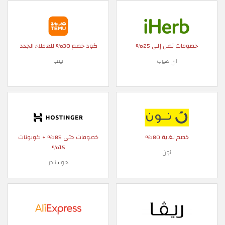
خصومات تصل إلى 25%
كود خصم 30% للعملاء الجدد
اي هيرب
تيمو
خصم لغاية 80%
خصومات حتى 85% + كوبونات
15%
نون
هوستنجر