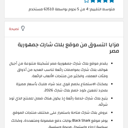
متوسط التقييم: 4 من 5 نجوم بواسطة 63510 مستخدم
نصيحة
مزايا التسوق من موقع بلاك شارك جمهورية
مصر
يقدم موقع بلاك شارك جمهورية مصر تشكيلة متنوعة من أجيال
هواتف بلاك شارك بمواصفات رائعة تناسب العديد من أذواق
وفئات العملاء، والكثير من منتجات الألعاب الرائعة.
يمكنك الاستمتاع بخصم قوي عند شراء طلبك بأسعار مميزة
بمجرد تفعيل كود خصم بلاك شارك 2026.
يتيح بلاك شارك خدمة رائعة إذ يكون هناك ضمان للمنتج الذي تود
شرائه.
عروض بلاك شارك متاحة باستمرار على مختلف منتجات الموقع.
يوفر موقع Black Shark بوابات دفع مضمونة ومتعددة، وكذلك
سياسة إرجاع واستبدال مريحة وسلسة.