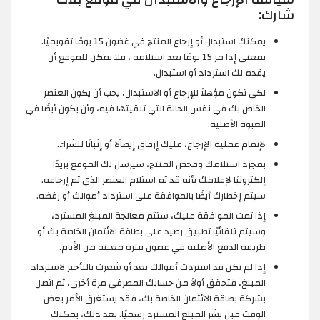
شارك:
يمكنك استبدال أو إرجاع المنتج في غضون 15 يومًا تقويميًا.
بمعنى إذا مر 15 يومًا بعد استلامه ، فلا يمكن للموقع أن
يقدم لك استرداد أو استبدال.
لكي تكون مؤهلاً للإرجاع أو الاستبدال، يجب أن يكون العنصر
الخاص بك في نفس الحالة التي تلقيتها فيه، وأن يكون أيضًا في
العبوة الأصلية.
لإتمام عملية الإرجاع، عليك إرفاق إيصالًا أو إثباتًا للشراء.
بمجرد استلامك وفحص المنتج، سيرسل لك الموقع بريدًا
إلكترونيًا لإعلامك بأنه قد تم استلام العنصر الذي تم إرجاعه.
سيتم إخطارك أيضًا بالموافقة على استرداد أموالك أو رفضه.
إذا تمت الموافقة عليك، ستتم معالجة المبلغ المسترد،
وسيتم تلقائيًا تطبيق رصيد على بطاقة الائتمان الخاصة بك أو
طريقة الدفع الأصلية في غضون فترة معينة من الأيام.
إذا لم تكن قد استردت أموالك بعد أو شعرت بالتأخير لاسترداد
المبلغ، فتحقق أولاً من حسابك المصرفي مرة أخرى، ثم اتصل
بشركة بطاقة الائتمان الخاصة بك، فقد يستغرق الأمر بعض
الوقت قبل نشر المبلغ المسترد رسميًا. بعد ذلك، يمكنك