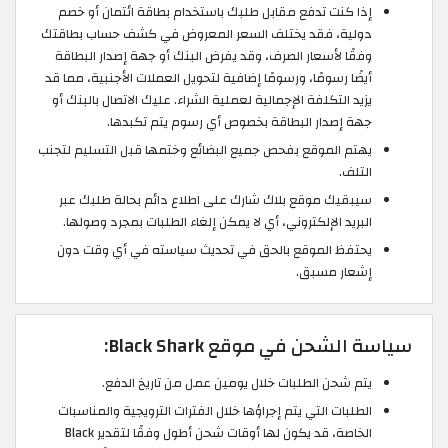
إذا كنت تدفع مقابل طلبك باستخدام بطاقة ائتمان أو خصم
دولية، فقد يختلف السعر المعروض في كشف حساب بطاقتك
وفقًا لأسعار الصرف، وقد يفرض البنك أو جهة إصدار البطاقة
أيضًا رسومًا، ورسومًا إضافية لتحويل العملات الأجنبية، مما قد
يزيد التكلفة الإجمالية لعملية الشراء. عليك الاتصال بالبنك أو
جهة إصدار البطاقة بخصوص أي رسوم يتم تكبدها.
يهتم الموقع بفحص جميع البضائع وختمها قبل التسليم لتجنب
التلف.
سيبقيك موقع بلاك شارك على اطلاع دائم بحالة طلبك عبر
البريد الإلكتروني، أي لا يمكن إلغاء الطلبات بمجرد وصولها.
يحتفظ الموقع بالحق في تحديث سياسته في أي وقت دون
إشعار مسبق.
سياسة الشحن في موقع Black Shark:
يتم شحن الطلبات خلال يومين عمل من تاريخ الدفع.
الطلبات التي يتم إجراؤها خلال الفترات الترويجية والمناسبات
الخاصة، قد يكون لها أوقات شحن أطول وفقًا لتقدير Black