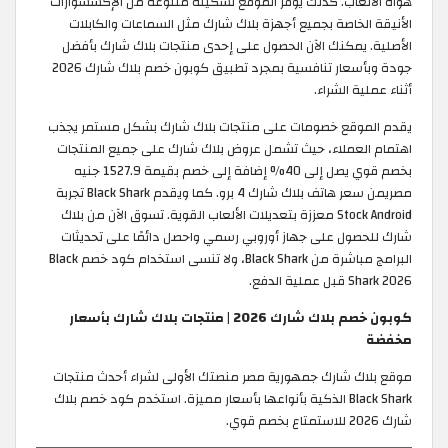
هواة الألعاب. كذلك يوفر الموقع تشكيلة متنوعة من الإكسسوارات
الأنيقة الخاصة بجميع أجهزة بلاك شارك مثل السماعات والكابلات
الأصلية. يمكنك الآن الحصول على إحدى منتجات بلاك شارك بأفضل
جودة وبأسعار تنافسية بمجرد تطبيق كوبون خصم بلاك شارك 2026
أثناء عملية الشراء.
يقدم الموقع خصومات على منتجات بلاك شارك بشكل مستمر يجذب
اهتمام العملاء، حيث تشمل عروض بلاك شارك على جميع المنتجات
بخصم قوي يصل إلى 40% إضافة إلى خصم بقيمة 1527.9 جنيه
مصريمن سعر هاتف بلاك شارك 4 برو. كما ويقدم Black Shark تجربة
Stock Android معززة بتعديلات الألعاب القوية. تسوق الآن من بلاك
شارك للحصول على جهاز أوروبي رسمي واحصل دائمًا على تحديثات
البرامج مباشرة من Black Shark، ولا تنسى استخدام كود خصم Black
Shark 2026 قبل عملية الدفع.
كوبون خصم بلاك شارك 2026 | منتجات بلاك شارك بأسعار
مخفضة
موقع بلاك شارك جمهورية مصر منصتك الأولى لشراء أحدث منتجات
Black Shark الذكية بأنواعها بأسعار مميزة. استخدم كود خصم بلاك
شارك 2026 للاستمتاع بخصم قوي.