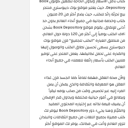
كتاب بأقل الأسعار وبدون الحاجة لتفعيل كوبون Book
Depository، حيث يعتبر موقع بوك ديبوستري منتجر
بيع تجزئة رائد للكتب، حيث يضم أكثر من 20 مليون
كتاب وخدمة مجانية في جميع أنحاء العالم بدون حد
أدنى للإنفاق، يقوم موقع Book Depository بشحن
آلاف الكتب يومياً إلى أكثر من 120 دولة حول العالم،
من منطلق العبارة "الكتب للجميع" فإن موقع بوك
ديبوستري يسعى تحسين نطاق الكتب والوصول إليها
والقدرة على تحمل تكاليفها، يعمل المتجر على توفير
ملايين الكتب بأسعار رائعة للعملاء في جميع أنحاء
العالم.
ولأن صحة العقل مهمة تماماً كما الجسد فإن غذاء
العقل هو المعرفة والثقافة والذي يمكن أن يصل
المرء إليه عبر تخصيص وقت من صخب يومه ليقرأ
ويطالع في أمور حياتية مختلفة ويحاول قدر الإمكان
أن يضيف قيمة لذاته عبر إختياره المحتوى المفيد
والقيّم وهنا يجيء دور Book Depository ليوفر لك
كتب مميزة بجميع اللغات من جميع الثقافات والبلدان
لتزور العالم وأنت في مكانك، يوفر لك الموقع أكثر