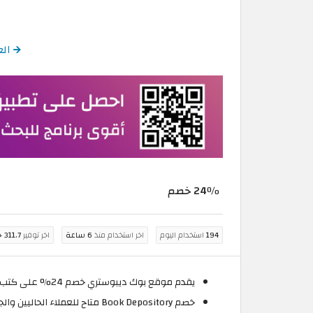
العودة
24٪ خصم
194
استخدام اليوم
اخر استخدام منذ
6 ساعة
اخر توفير
311.7 جنيه مصري
يقدم موقع بوك ديبوستري خصم 24% على كتب الأطفال.
خصم Book Depository متاح للعملاء الحاليين والجدد.