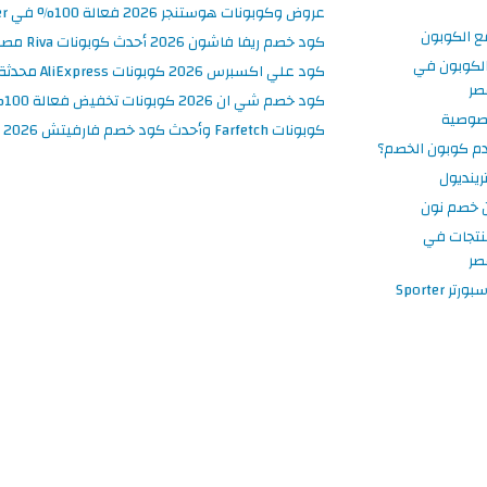
عروض وكوبونات هوستنجر 2026 فعالة 100% في Hostinger مصر
ع الكوبون
كود خصم ريفا فاشون 2026 أحدث كوبونات Riva مصر حتى 50%
لكوبون في
كود علي اكسبرس 2026 كوبونات AliExpress محدثة وفعالة حتى 50%
صر
كود خصم شي ان 2026 كوبونات تخفيض فعالة 100% في SHEIN مصر
صوصية
كوبونات Farfetch وأحدث كود خصم فارفيتش 2026
م كوبون الخصم؟
ينديول
 خصم نون
نتجات في
صر
 Sporter