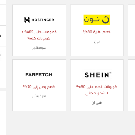
خصم لغاية 80%
خصومات حتى 85% +
كوبونات 15%
نون
هوستنجر
كوبونات خصم حتى 90%
خصم يصل إلى 70%
+ شحن مجاني
فارفيتش
شي ان