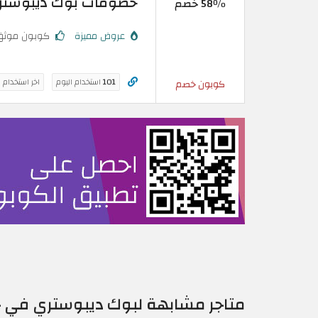
خصومات بوك ديبوستري 2026 | خصم 58% على أكثر الكتب 
58٪ خصم
عروض مميزة
كوبون موثق
101
استخدام اليوم
اخر استخدام 
كوبون خصم
متاجر مشابهة لبوك ديبوستري في 