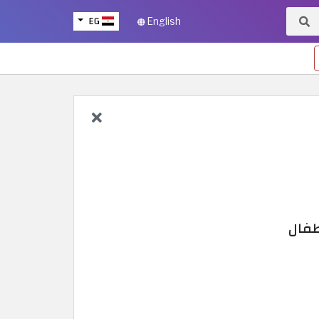
EG
English