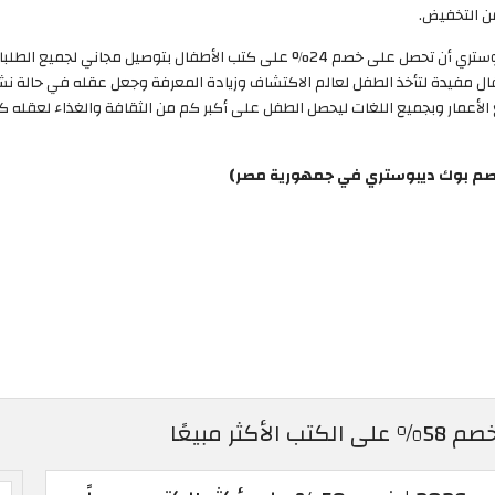
من التخفيض.
يمكنك الآن بدون الحاجة إلى تفعيل كوبون خصم بوك ديبوستري أن تحصل على خصم 24% على
ً سليماً وفر موقع Book Depository كتب أطفال مفيدة لتأخذ الطفل لعالم الاكتشاف وزيادة المعرفة وجعل
صم بوك ديبوستري في جمهورية مصر)