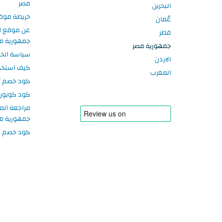
مصر
البحرين
خريطة موق
عُمان
عن موقع ا
قطر
جمهورية م
جمهورية مصر
سياسة الخ
الاردن
كيف استخد
المغرب
كود خصم تر
كود كوبون
مراجعة الم
جمهورية م
كود خصم سبورتر