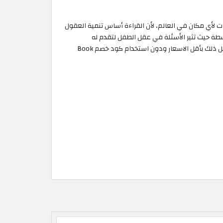
 كتب الأطفال بتوصيل مجاني لجميع الطلبات لأي مكان في العالم، لأن القراءة أساس تنمية العقول
 عقله في حالة نشطة حيث تثير الأسئلة في عقل الطفل لتقدم له
المعلومة القيّمة والمفيدة، كما أن الكتب متوفرة لجميع الأعمار وبجميع اللغات ليحصل الطفل على أكبر كم من الثقافة والغذاء لعقله كل ذلك بأقل الاسعار ودون استخدام كود خصم Book