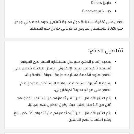
داينرز Diners
ديسكفر Discover
احصل على تخفيضات هائلة دون الحاجة لتفعيل كود خصم دبي جاردن
جلو 2026 للاستمتاع بعروض تذاكر دبي جاردن جلو المذهلة.
تفاصيل الدفع:
بمجرد إتمام الدفع، سيرسل مستشارو السفر لدى الموقع
قسيمة تأكيد عبر البريد الإلكتروني. يمكن طباعته كدليل على
الدفع لمزود الخدمة لاسترداد حزمة الجولة الخاصة بك.
رسوم التأشيرة السياحية غير قابلة للاسترداد بمجرد إتمام
الدفع على موقع Rayna الإلكتروني.
يتم اعتبار الأطفال الذين تقل أعمارهم عن 3 سنوات وطولهم
أقل من 1.2 متر رضعًا، حيث يكون الدخول لهم مجانيًا.
يتم اعتبار الأطفال الذين تزيد أعمارهم عن 3 أعوام كشخص بالغ
ويتم احتساب سعر البالغين.