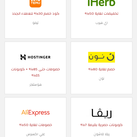
تخفيضات لغاية 50%
كود خصم 30% للعملاء الجدد
اي هيرب
تيمو
خصم لغاية 80%
خصومات حتى 85% + كوبونات
15%
نون
هوستنجر
كوبونات حصرية بقيمة 7%
خصومات لغاية 50%
ريفا فاشون
علي اكسبرس