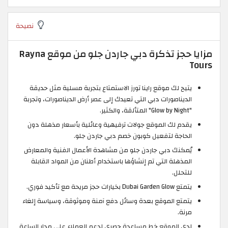
نصيحة
مزايا حجز تذكرة دبي جاردن جلو من موقع Rayna
Tours
يتيح لك موقع راينا تورز الاستمتاع بتجربة مسلية مثل حديقة
الديناصورات دبي التي تعيدك إلى عصر أرض الديناصورات، وتجربة
"Glow by Night" المتألقة، والكثير.
يقدم لك الموقع جولات ترفيهية وعائلية بأسعار مذهلة دون
الحاجة لتفعيل كوبون خصم دبي جاردن جلو.
يُمكنك دبي جاردن جلو من مشاهدة الأعمال الفنية والمعارض
المذهلة التي تم إنشاؤها باستخدام أطنان من المواد القابلة
للتحلل.
يتمتع Dubai Garden Glow بخيارات حجز مريحة مع تأكيد فوري.
يتمتع الموقع بعدة وسائل دفع آمنة وموثوقة، وسياسة إلغاء
مرنة.
لدى الموقع خط مساعدة حصري لدعم العملاء على مدار الساعة