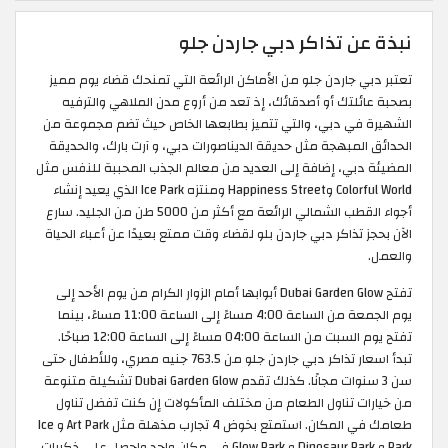
نبذة عن تذاكر دبي جاردن جلو
تعتبر دبي جاردن جلو من الأماكن الرائعة التي تمنحك قضاء يوم مميز
بصحبة عائلتك أو أصدقائك، إذ تعد من أروع مدن الملاهي والترفيه
الشهيرة في دبي، والتي تتميز بطابعها الخاص حيث تضم مجموعة من
الحدائق المبهجة مثل حديقة الديناصورات دبي، و آرت بارك، والحديقة
المضيئة دبي، إضافة إلى العديد من معالم الجذب المحببة للنفس مثل
Colorful World وHappiness Street ومنتزه Ice Park الذي يعيد إنشاء
أجواء القطب الشمالي الرائعة مع أكثر من 5000 طن من الجليد. سارع
الآن بحجز تذاكر دبي جاردن بلو لقضاء وقت ممتع بعيدًا عن أعباء الحياة
والعمل.
تفتح Dubai Garden Glow أبوابها أمام الزوار الكرام من يوم الأحد إلى
يوم الجمعة من الساعة 4:00 مساءً إلى الساعة 11:00 مساءً، بينما
تفتح يوم السبت من الساعة 04:00 مساءً إلى الساعة 12:00 صباحًا.
تبدأ اسعار تذاكر دبي جاردن جلو من 763.5 جنيه مصري، وللأطفال حتى
سن 3 سنوات مجانًا. كذلك تقدم Dubai Garden Glow تشكيلة متنوعة
من خيارات تناول الطعام من مختلف المأكولات إن كنت تفضل تناول
طعامك في المكان. استمتع بخوض 4 تجارب مذهلة مثل Art Park و Ice
Park و Dinosaur Park و Glow Park في مكان واحد واحصل على ذكريات