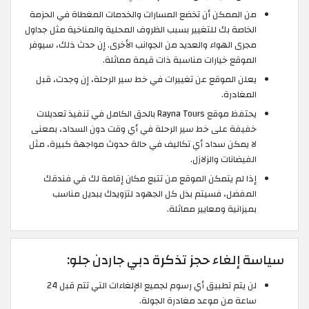
من الممكن أن تخضع المسارات والخدمات المغطاة في الحزمة
الخاصة بك للتغيير بسبب الظروف المحلية والمناخية مثل جداول
مجرى الهواء والعديد من الجوانب الأخرى. إن حدث ذلك، سيوفر
الموقع خيارات مناسبة ذات قيمة مماثلة.
يعلن الموقع عن تغييرات في خط سير الرحلة، إن وجدت، قبل
المغادرة.
يحتفظ موقع Rayna Tours بالحق الكامل في تنفيذ تعديلات
خفيفة على خط سير الرحلة في أي وقت دون السداد، بمعنى
لا يمكن سداد أي تكاليف في حالة حدوث مواجهة كبيرة، مثل
الفيضانات والزلازل.
إذا لم يتمكن الموقع من تتبع مكان إقامة لك في فندقك
المفضل، فسيتم بذل كل الجهود لتزويدك ببديل مناسب
بميزانية ومعايير مماثلة.
سياسة إلغاء حجز تذكرة دبي جاردن جلو:
لن يتم تطبيق أي رسوم لجميع الإلغاءات التي تتم قبل 24
ساعة من موعد مغادرة الجولة.