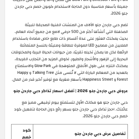
جميلة بأسعار مناسبة دون الحاجة لاستخدام كوبون خصم دبي جاردن
جلو 2026.
تضم دبي جاردن جلو الآلاف من المنشآت الفنية الصديقة للبيئة
المذهلة التي أنشأها أكثر من 500 حرفي لامع من جميع أنحاء العالم،
بحيث يمكنك العثور على عدة أقسام ذات طابع خاص مضاءة باستخدام
الملايين من مصابيح LED الموفرة للطاقة ومليئة بالنسخ المتماثلة
الرائعة لكل ما يمكن تخيله تقريبًا، من حيوانات الحياة البرية والمخلوقات
البحرية إلى الزهور والأشجار والطيور. لخوض المزيد من التجارب الفريدة،
يمكنك التنزه على طول الأنفاق المتوهجة في Glow Park والاستمتاع
بالعديد من المعالم البارزة التي لا تُنسى مثل Talking Tree و Happy
Forest و Happiness Street بأسعار مغرية مع توفير أكبر قدر من المال.
عروض دبي جاردن جلو 2026 | أفضل اسعار تذاكر دبي جاردن جلو
دبي جاردن جلو هو مكانك الأول لتستمتع بيوم ترفيهي مميز مع
عائلتك. احجز تذاكر دبي جاردن جلو بسعر رائع دون الحاجة لتفعيل كود
خصم دبي جاردن جلو 2026.
كود
تفاصيل عرض دبي جاردن جلو
خصم