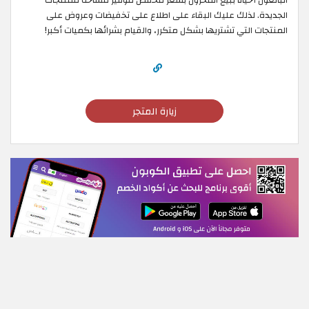
البائعون أحيانا ببيع المخزون بسعر مخفض لتوفير مساحة للمنتجات
الجديدة. لذلك عليك البقاء على اطلاع على تخفيضات وعروض على
المنتجات التي تشتريها بشكل متكرر، والقيام بشرائها بكميات أكبر!
زيارة المتجر