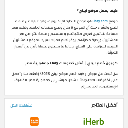
كيف يعمل موقع ايباي؟
موقع
Ebay.com
هو موقع للتجارة الإلكترونية، وهو عبارة عن منصة
للبيع والشراء حيث أن الموقع لا يخزن ويبيع منتجاته الخاصة. ولكنه يوفر
مساحة للبائعين لعرض منتجاتهم و سلعهم ومنصة للتواصل مع
المشترين، وإدارة مخازنهم. يوفر نظام المزاد الفريد للموقع للمشترين
الفرصة للمزايدة على السلع، وغالبا ما يحصلون عليها بأقل من أسعار
التجزئة.
كوبون خصم ايباي | أفضل خصومات Ebay جمهورية مصر
هل تبحث عن عروض وكود خصم موقع ايباي 2026؟ إضغط هنا وأحصل
على تخفيضات Ebay.com + شحن مباشر إلى جمهورية مصر: القاهرة،
الإسكندرية، الجيزة،...إلخ
أفضل المتاجر
مشاهدة الكل