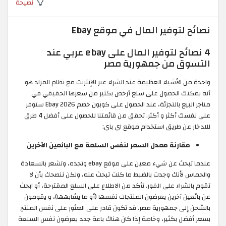
نصيحة
نصائح لتوفير المال في موقع Ebay
4 نصائح لتوفير المال على ebay عربي عند
التسوق من جمهورية مصر
واحدة من الأشياء العظيمة عند الشراء عبر الإنترنت مع نظام المزاد هو
أنه يمكنك الحصول على سلع أرخص بكثير من سعرها الحقيقي في
متاجر البيع بالتجزئة، عند الحصول على كوبون خصم Ebay 2026 ستوفر
على نفسك أكثر و أكثر. تحقق من قائمتنا للحصول على أفضل 4 طرق
للادخار عن طريق استخدام موقع اي باي:
مقارنة معدل السعر لنفس السلعة مع البائعين الآخرين
عندما تبحث عن شيء معين على موقع ebay وتجده، وتشعر بالسعادة
والحماس لأنك وجدت بالضبط ما كنت تبحث عنه، ولكن ننصحك بأن لا
تقوم بالشراء على الفور. تأكد من الاطلاع على السلع المقترحة، أو ابحث
عن بائعين آخرين يعرضون المنتجات نفسها (أو ما يشابهها)، و يقومون
بالشحن إلى جمهورية مصر. قد تكون قادر على العثور على نفس المنتج
بسعر أفضل بكثير، وخاصة إذا كان هناك باعة جدد يعرضون نفس السلعة