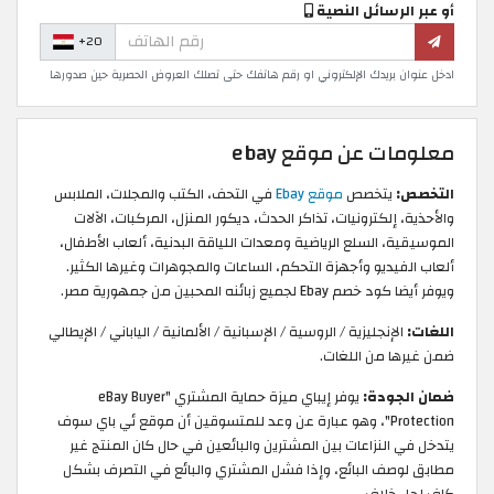
أو عبر الرسائل النصية
+20
ادخل عنوان بريدك الإلكتروني او رقم هاتفك حتى تصلك العروض الحصرية حين صدورها
معلومات عن موقع ebay
التخصص:
يتخصص
موقع Ebay
في التحف، الكتب والمجلات، الملابس
والأحذية، إلكترونيات، تذاكر الحدث، ديكور المنزل، المركبات، الآلات
الموسيقية، السلع الرياضية ومعدات اللياقة البدنية، ألعاب الأطفال،
ألعاب الفيديو وأجهزة التحكم، الساعات والمجوهرات وغيرها الكثير.
ويوفر أيضا كود خصم Ebay لجميع زبائنه المحبين من جمهورية مصر.
اللغات:
الإنجليزية / الروسية / الإسبانية / الألمانية / الياباني / الإيطالي
ضمن غيرها من اللغات.
ضمان الجودة:
يوفر إيباي ميزة حماية المشتري "eBay Buyer
Protection"، وهو عبارة عن وعد للمتسوقين أن موقع ئي باي سوف
يتدخل في النزاعات بين المشترين والبائعين في حال كان المنتج غير
مطابق لوصف البائع، وإذا فشل المشتري والبائع في التصرف بشكل
كاف لحل خلاف.