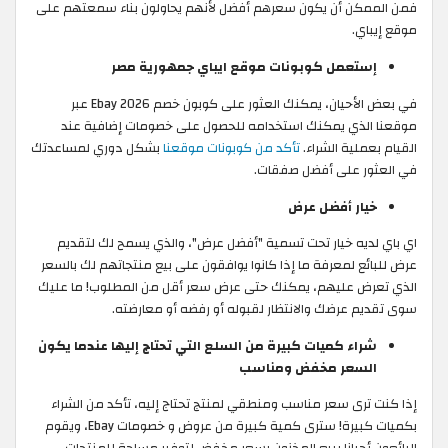
فمن الممكن أن يكون سعرهم أفضل لأنهم يحاولون بناء سمعتهم على
موقع إيباي.
إستعمل كوبونات موقع ايباي جمهورية مصر
في بعض الأحيان، يمكنك العثور على كوبون خصم Ebay 2026 عبر
موقعنا الذي يمكنك استخدامه للحصول على خصومات إضافية عند
القيام بعملية الشراء.
تأكد من كوبونات موقعنا
بشكل دوري لمساعدتك
في العثور على أفضل صفقات.
خيار أفضل عرض
اي باي لديه خيار تحت تسمية "أفضل عرض"، والذي يسمح لك لتقديم
عرض للبائع لمعرفة ما إذا كانوا يوافقون على بيع منتجاتهم لك بالسعر
الذي تعرض عليهم، يمكنك حتى عرض سعر أقل من المطلوب! ما عليك
سوى تقديم عرضك والانتظار لقبوله أو رفضه أو معارضته.
شراء كميات كبيرة من السلع التي تحتاج إليها عندما يكون
السعر مخفض ومناسب
إذا كنت ترى سعر مناسب ومنطقي لمنتج تحتاج إليه، تأكد من الشراء
بكميات كبيرة! سترى كمية كبيرة من عروض و خصومات Ebay، ويقوم