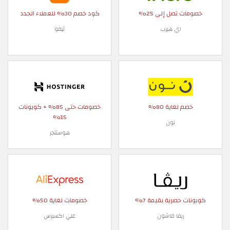
خصومات تصل إلى 25%
كود خصم 30% للعملاء الجدد
اي هيرب
تيمو
خصم لغاية 80%
خصومات حتى 85% + كوبونات
15%
نون
هوستنجر
كوبونات حصرية بقيمة 7%
خصومات لغاية 50%
ريفا فاشون
علي اكسبرس