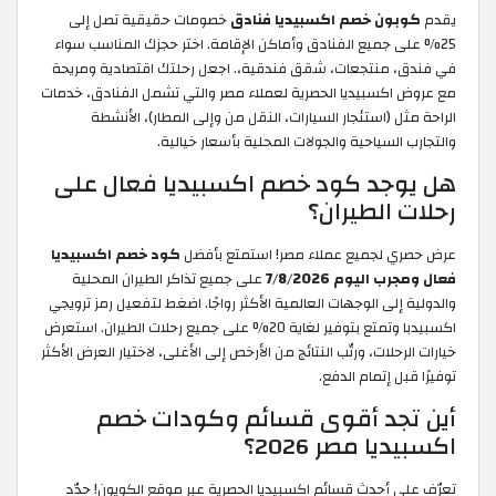
يقدم
كوبون خصم اكسبيديا فنادق
خصومات حقيقية تصل إلى
25% على جميع الفنادق وأماكن الإقامة. اختر حجزك المناسب سواء
في فندق، منتجعات، شقق فندقية،. اجعل رحلتك اقتصادية ومريحة
مع عروض اكسبيديا الحصرية لعملاء مصر والتي تشمل الفنادق، خدمات
الراحة مثل (استئجار السيارات، النقل من وإلى المطار)، الأنشطة
والتجارب السياحية والجولات المحلية بأسعار خيالية.
هل يوجد كود خصم اكسبيديا فعال على
رحلات الطيران؟
عرض حصري لجميع عملاء مصر! استمتع بأفضل
كود خصم اكسبيديا
فعال ومجرب اليوم 7/8/2026
على جميع تذاكر الطيران المحلية
والدولية إلى الوجهات العالمية الأكثر رواجًا. اضغط لتفعيل رمز ترويجي
اكسبيدبا وتمتع بتوفير لغاية 20% على جميع رحلات الطيران. استعرض
خيارات الرحلات، ورتّب النتائج من الأرخص إلى الأغلى، لاختيار العرض الأكثر
توفيرًا قبل إتمام الدفع.
أين تجد أقوى قسائم وكودات خصم
اكسبيديا مصر 2026؟
تعرّف على أحدث قسائم اكسبيديا الحصرية عبر موقع الكويون! حدّد