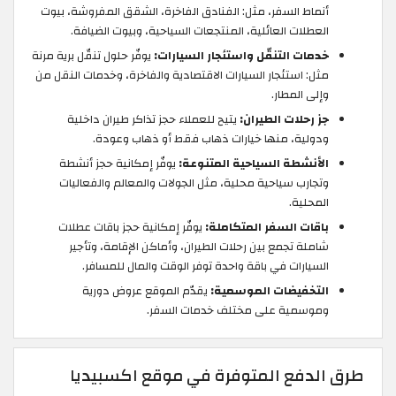
أنماط السفر، مثل: الفنادق الفاخرة، الشقق المفروشة، بيوت
العطلات العائلية، المنتجعات السياحية، وبيوت الضيافة.
خدمات التنقّل واستئجار السيارات:
يوفّر حلول تنقّل برية مرنة
مثل: استئجار السيارات الاقتصادية والفاخرة، وخدمات النقل من
وإلى المطار.
جز رحلات الطيران:
يتيح للعملاء حجز تذاكر طيران داخلية
ودولية، منها خيارات ذهاب فقط أو ذهاب وعودة.
الأنشطة السياحية المتنوعة:
يوفّر إمكانية حجز أنشطة
وتجارب سياحية محلية، مثل الجولات والمعالم والفعاليات
المحلية.
باقات السفر المتكاملة:
يوفّر إمكانية حجز باقات عطلات
شاملة تجمع بين رحلات الطيران، وأماكن الإقامة، وتأجير
السيارات في باقة واحدة توفر الوقت والمال للمسافر.
التخفيضات الموسمية:
يقدّم الموقع عروض دورية
وموسمية على مختلف خدمات السفر.
طرق الدفع المتوفرة في موقع اكسبيديا