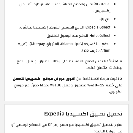
بطاقات الائتمان والخصم المباشر: فيزا، ماستركارد، أمريكان
إكسبريس.
باي بال.
Expedia Collect: الدفع المسبق لشركة إكسبيديا مباشرة.
Hotel Collect: الدفع عند الوصول للفندق.
الدفع بالتقسيط: (كلارنا Klarna)، (آفتر بآي Afterpay)، (أفيرم
Affirm)، ( زيب Zip).
ملاحظة:
لا يقبل الدفع بالتقسيط على رحلات الطيران، ويقبل الدفع
ببطاقات الائتمان فقط.
لا تفوت فرصة الاستفادة من
أقوى عروض موقع اكسبيديا لتحصل
على خصم 15–20%
مضمون وفعال 100% تجدها حصريًا عبر موقع
الكوبون.
تحميل تطبيق اكسبيديا Expedia
سارع بتحميل تطبيق اكسبيديا عبر مسح رمز QR في الموقع الرسمي أو
عبر الروابط التالية: