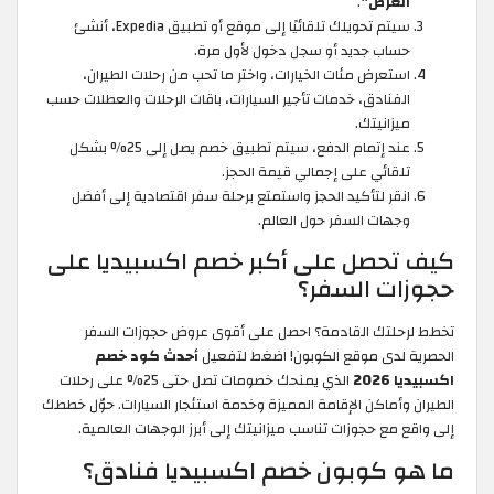
العرض"
.
سيتم تحويلك تلقائيًا إلى موقع أو تطبيق Expedia، أنشئ
حساب جديد أو سجل دخول لأول مرة.
استعرض مئات الخيارات، واختر ما تحب من رحلات الطيران،
الفنادق، خدمات تأجير السيارات، باقات الرحلات والعطلات حسب
ميزانيتك.
عند إتمام الدفع، سيتم تطبيق خصم يصل إلى 25% بشكل
تلقائي على إجمالي قيمة الحجز.
انقر لتأكيد الحجز واستمتع برحلة سفر اقتصادية إلى أفضل
وجهات السفر حول العالم.
كيف تحصل على أكبر خصم اكسبيديا على
حجوزات السفر؟
تخطط لرحلتك القادمة؟ احصل على أقوى عروض حجوزات السفر
الحصرية لدى موقع الكوبون! اضغط لتفعيل
أحدث كود خصم
اكسبيديا 2026
الذي يمنحك خصومات تصل حتى 25% على رحلات
الطيران وأماكن الإقامة المميزة وخدمة استئجار السيارات. حوّل خططك
إلى واقع مع حجوزات تناسب ميزانيتك إلى أبرز الوجهات العالمية.
ما هو كوبون خصم اكسبيديا فنادق؟