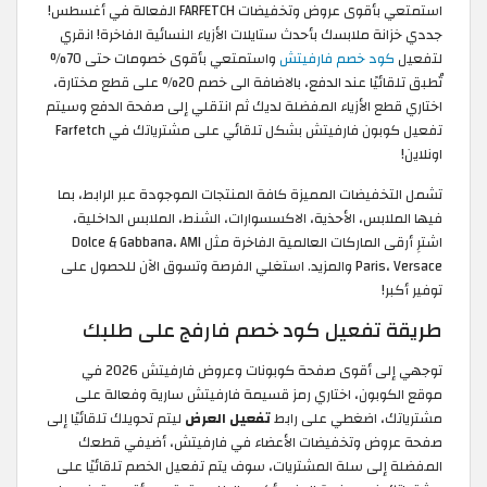
استمتعي بأقوى عروض وتخفيضات FARFETCH الفعالة في أغسطس!
جددي خزانة ملابسك بأحدث ستايلات الأزياء النسائية الفاخرة! انقري
لتفعيل
كود خصم فارفيتش
واستمتعي بأقوى خصومات حتى 70%
تُطبق تلقائيًا عند الدفع، بالاضافة الى خصم 20% على قطع مختارة،
اختاري قطع الأزياء المفضلة لديك ثم انتقلي إلى صفحة الدفع وسيتم
تفعيل كوبون فارفيتش بشكل تلقائي على مشترياتك في Farfetch
اونلاين!
تشمل التخفيضات المميزة كافة المنتجات الموجودة عبر الرابط، بما
فيها الملابس، الأحذية، الاكسسوارات، الشنط، الملابس الداخلية،
اشترِ أرقى الماركات العالمية الفاخرة مثل Dolce & Gabbana، AMI
Paris، Versace والمزيد. استغلي الفرصة وتسوق الآن للحصول على
توفير أكبر!
طريقة تفعيل كود خصم فارفج على طلبك
توجهي إلى أقوى صفحة كوبونات وعروض فارفيتش 2026 في
موقع الكوبون، اختاري رمز قسيمة فارفيتش سارية وفعالة على
مشترياتك، اضغطي على رابط
تفعيل العرض
ليتم تحويلك تلقائيًا إلى
صفحة عروض وتخفيضات الأعضاء في فارفيتش، أضيفي قطعك
المفضلة إلى سلة المشتريات، سوف يتم تفعيل الخصم تلقائيًا على