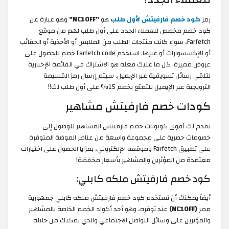
رمز
كود خصم فارفيتش لأول طلب
هو
"NC10FF"
وهو عبارة عن
كود خصم مخصص للعملاء الجدد على أول طلب لهم من موقع
Farfetch، سواء كانت منتجات الطلب من الملابس أو الأحذية أو الحقائب
أو الإكسسوارات أو غيرها. استخدم Farfetch code خصم للحصول على
عروض مميزة. كل ما عليك فعله هو الاشتراك في القائمة الإخبارية
لتلقي رسائل تسويقية عبر الإيميل. سيتم إرسال رمز القسيمة
الترويجية عبر الإيميل للتمتع بخصم 15% على أول طلب لك!!
كودات خصم فارفيتش مشاهير
نقدم لك أقوى كوبونات خصم فارفيتش المشاهير للوصول إلى
خصومات حصرية على مجموعة واسعة من عناصر الموضة المتوفرة
على تطبيق Farfetch وموقعه الإلكتروني، بمزايا الحصول على اختيارات
معتمدة من المؤثرين والمشاهير بأسعار مخفضة!
كود خصم فارفيتش ملكه كابلي:
أيضاً يمكنك أن تستخدم كود خصم فارفيتش ملكه كابلي جمهورية
مصر
(NC10FF)
عند توفره، وهو أحد أكواد الخصم الخاصة بالمشاهير
والمؤثرين على وسائل التواصل الاجتماعي والذي يمكنك من خلاله