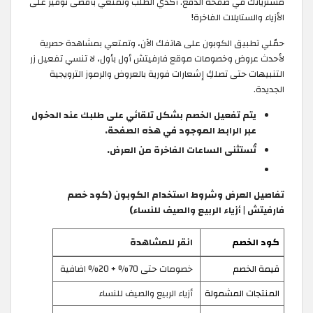
مشترياتك في صفحة الدفع. أكدي الطلب وتمتعي بأقصى توفير على
الأزياء والستايلات الفاخرة!
حمّلي تطبيق الكوبون على هاتفك الآن، وتمتعي بمشاهدة حصرية
لأحدث عروض وخصومات موقع فارفيتش أول بأول، لا تنسي تفعيل زر
التنبيهات حتى تصلكِ إشعارات فورية بالعروض والرموز الترويجية
الجديدة.
يتم تفعيل الخصم بشكل تلقائي على طلبك عند الدخول
عبر الرابط الموجود في هذه الصفحة.
تُستثنى الساعات الفاخرة من العرض.
تفاصيل العرض وشروط استخدام الكوبون (كود خصم
فارفيتش | أزياء الربيع والصيف للنساء)
كود الخصم
انقر للمشاهدة
قيمة الخصم
خصومات حتى 70% + 20% اضافية
المنتجات المشمولة
أزياء الربيع والصيف للنساء