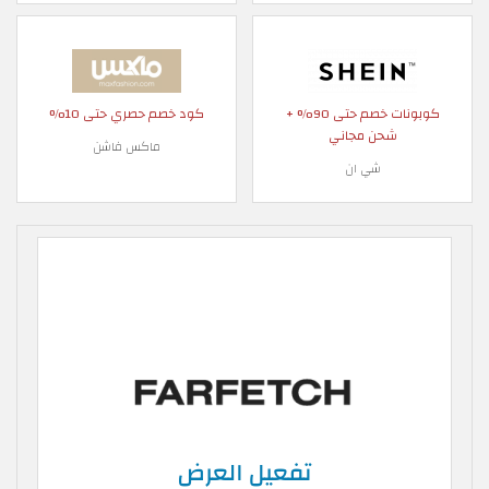
كوبونات خصم حتى 90% +
كود خصم حصري حتى 10%
شحن مجاني
ماكس فاشن
شي ان