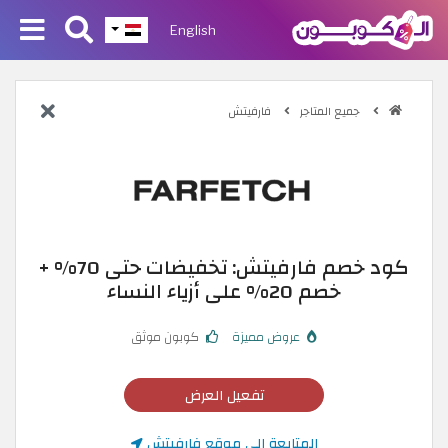
English
جميع المتاجر
فارفيتش
كود خصم فارفيتش: تخفيضات حتى 70% +
خصم 20% على أزياء النساء
عروض مميزة
كوبون موثق
تفعيل العرض
المتابعة إلى موقع فارفيتش