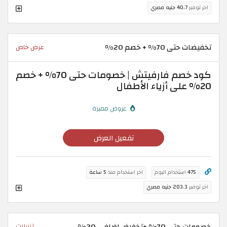
اخر توفير
40.7 جنيه مصري
تخفيضات حتى 70% + خصم 20%
عرض خاص
كود خصم فارفيتش | خصومات حتى 70% + خصم
20% على أزياء الأطفال
عروض مميزة
تفعيل العرض
475
استخدام اليوم
اخر استخدام منذ
5 ساعة
اخر توفير
203.3 جنيه مصري
خصومات حتى 70% +تخفيض اضافي 20%
تنزيلات