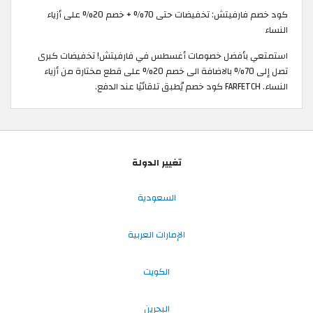
كود خصم فارفيتش: تخفيضات حتى 70% + خصم 20% على أزياء
النساء
استمتعي بأفضل خصومات أغسطس في فارفيتش! تخفيضات كبرى
تصل إلى 70% بالاضافة الى خصم 20% على قطع مختارة من أزياء
النساء. FARFETCH كود خصم يُطبق تلقائيًا عند الدفع.
تغيير الدولة
السعودية
الإمارات العربية
الكويت
البحرين