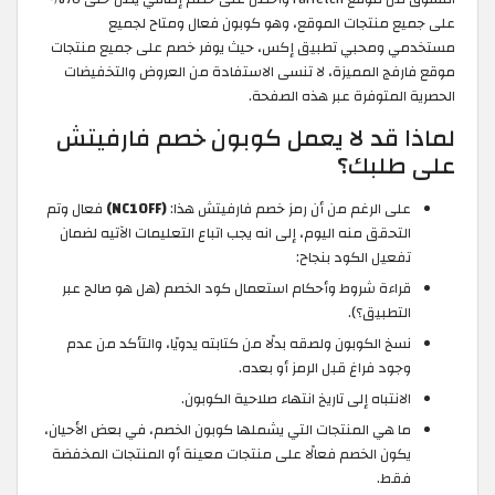
على جميع منتجات الموقع، وهو كوبون فعال ومتاح لجميع
مستخدمي ومحبي تطبيق إكس، حيث يوفر خصم على جميع منتجات
موقع فارفج المميزة، لا تنسى الاستفادة من العروض والتخفيضات
الحصرية المتوفرة عبر هذه الصفحة.
لماذا قد لا يعمل كوبون خصم فارفيتش
على طلبك؟
على الرغم من أن رمز خصم فارفيتش هذا:
(NC10FF)
فعال وتم
التحقق منه اليوم، إلى انه يجب اتباع التعليمات الآتيه لضمان
تفعيل الكود بنجاح:
قراءة شروط وأحكام استعمال كود الخصم (هل هو صالح عبر
التطبيق؟).
نسخ الكوبون ولصقه بدلًا من كتابته يدويًا، والتأكد من عدم
وجود فراغ قبل الرمز أو بعده.
الانتباه إلى تاريخ انتهاء صلاحية الكوبون.
ما هي المنتجات التي يشملها كوبون الخصم، في بعض الأحيان،
يكون الخصم فعالًا على منتجات معينة أو المنتجات المخفضة
فقط.