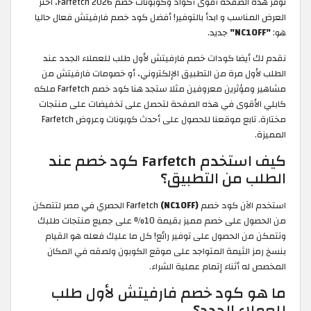
توفر هذه الصفحة أقوى أكواد وكوبونات خصم Farfetch 2026، اختر
العرض المناسب و ابدأ بالتوفير! أفضل كود خصم فارفيتش فعال حاليا
هو:
"NC10FF"
جديد.
نقدم لك أيضا كودات خصم فارفيتش لأول طلب للعملاء الجدد عند
الطلب لأول مرة من التطبيق الإلكتروني، أو خصومات فارفيتش من
مشاهير ومؤثرين معروفين مثلا ستجد هنا كود خصم Farfetch ملكه
كابلي الأقوى في هذه الصفحة لتحصل على تخفيضات على منتجات
مختارة. تابع موقعنا للحصول على أحدث كوبونات وعروض Farfetch
المميزة.
كيف استخدم Farfetch كود خصم عند
الطلب من التطبيق؟
استخدم الآن كود خصم Farfetch
(NC10FF)
الحصري في مصر لتتمكن
من الحصول على خصم مميز بقيمة 10% على جميع منتجات طلبك
وتتمكن من الحصول على توفير رائع! كل ما عليك فعله هو القيام
بنسخ رمز الثيمة المتواجد على موقع الكوبون ولصقه في المكان
المخصص له أثناء إتمام عملية الشراء.
ما هو كود خصم فارفيتش لأول طلب
للعملاء الجدد؟