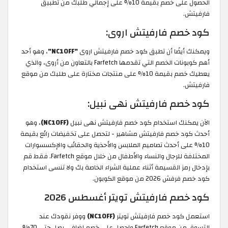
الحصول على خصم بقيمة 10% على إجمالي طلبك من تطبيق
فارفيتش.
كود خصم فارفيتش اروى:
ويمكنك أيضًا أن تطبق كود خصم فارفيتش اروى
"NC10FF"
، وهو أحد
أهم كوبونات الخصم التي تقدمها Farfetch بالتعاون من أروى، والذي
يعطيك خصم بقيمة 10% على منتجات مختارة على طلبك من موقع
فارفيتش.
كود خصم فارفيتش نهى نبيل:
الآن يمكنك استخدام كود خصم فارفيتش نهى نبيل
(NC10FF)
، وهو
أحدث كود خصم فارفيتش مشاهير - لتحصل على تخفيضات رائع بقيمة
10% على أحدث تصاميم الملابس والأحذية والحقائب والإكسسوارات
المختلفة للرجال والنساء والأطفال من خلال موقع Farfetch. فقط قم
بإدخال رمز القسيمة أثناء عملية الشراء الخاصة بك ولا تنسى استخدام
كود خصم فرفش 2026 من موقع الكوبون.
كود خصم فارفيتش تويتر أغسطس 2026
استعمل كود خصم فارفيتش تويتر
(NC10FF)
ووفر نقودك عند
التسوق من موقع Farfetch واحصل على خصم إضافي يصل حتى 70%