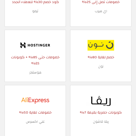
خصومات تصل إلى 25%
كود خصم 30% للعملاء الجدد
اي هيرب
تيمو
خصم لغاية 80%
خصومات حتى 85% + كوبونات
15%
نون
هوستنجر
كوبونات حصرية بقيمة 7%
خصومات لغاية 50%
ريفا فاشون
علي اكسبرس