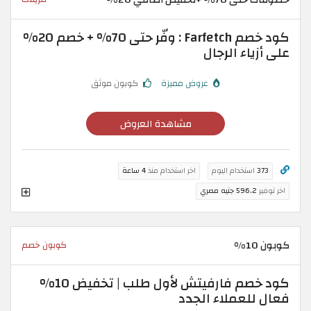
كود خصم Farfetch : وفّر حتى 70% + خصم 20%
على أزياء الرجال
عروض مميزة
كوبون موثق
مشاهدة العروض
373
استخدام اليوم
اخر استخدام منذ
4 ساعة
اخر توفير
596.2 جنيه مصري
كوبون 10%
كوبون خصم
كود خصم فارفيتش لأول طلب | تخفيض 10%
فعال للعملاء الجدد