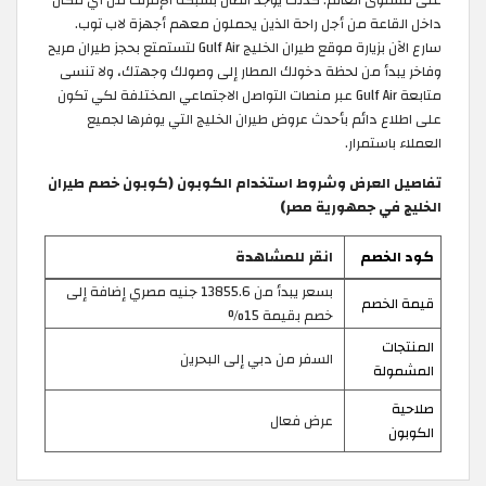
على مستوى العالم. كذلك يوجد اتصال بشبكة الإنترنت من أي مكان
داخل القاعة من أجل راحة الذين يحملون معهم أجهزة لاب توب.
سارع الآن بزيارة موقع طيران الخليج Gulf Air لتستمتع بحجز طيران مريح
وفاخر يبدأ من لحظة دخولك المطار إلى وصولك وجهتك، ولا تنسى
متابعة Gulf Air عبر منصات التواصل الاجتماعي المختلفة لكي تكون
على اطلاع دائم بأحدث عروض طيران الخليج التي يوفرها لجميع
العملاء باستمرار.
تفاصيل العرض وشروط استخدام الكوبون (كوبون خصم طيران
الخليج في جمهورية مصر)
كود الخصم
انقر للمشاهدة
بسعر يبدأ من 13855.6 جنيه مصري إضافة إلى
قيمة الخصم
خصم بقيمة 15%
المنتجات
السفر من دبي إلى البحرين
المشمولة
صلاحية
عرض فعال
الكوبون