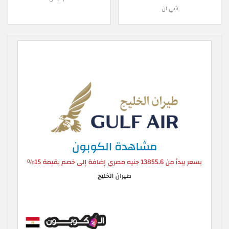
شي ان