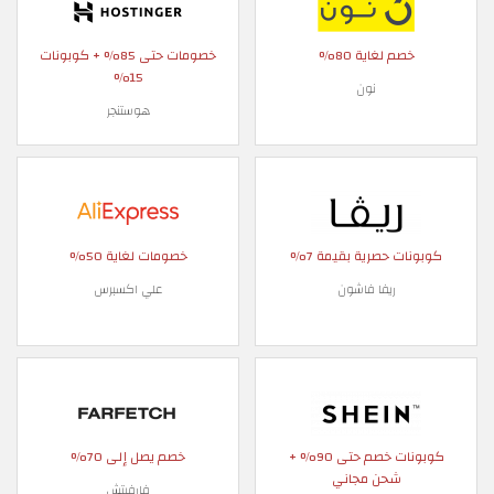
خصم لغاية 80%
خصومات حتى 85% + كوبونات
15%
نون
هوستنجر
كوبونات حصرية بقيمة 7%
خصومات لغاية 50%
ريفا فاشون
علي اكسبرس
كوبونات خصم حتى 90% +
خصم يصل إلى 70%
شحن مجاني
فارفيتش