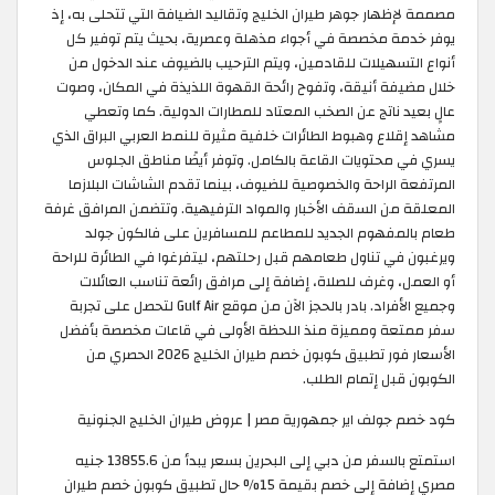
مصممة لإظهار جوهر طيران الخليج وتقاليد الضيافة التي تتحلى به، إذ
يوفر خدمة مخصصة في أجواء مذهلة وعصرية، بحيث يتم توفير كل
أنواع التسهيلات للقادمين، ويتم الترحيب بالضيوف عند الدخول من
خلال مضيفة أنيقة، وتفوح رائحة القهوة اللذيذة في المكان، وصوت
عالٍ بعيد ناتج عن الصخب المعتاد للمطارات الدولية. كما وتعطي
مشاهد إقلاع وهبوط الطائرات خلفية مثيرة للنمط العربي البراق الذي
يسري في محتويات القاعة بالكامل. وتوفر أيضًا مناطق الجلوس
المرتفعة الراحة والخصوصية للضيوف، بينما تقدم الشاشات البلازما
المعلقة من السقف الأخبار والمواد الترفيهية. وتتضمن المرافق غرفة
طعام بالمفهوم الجديد للمطاعم للمسافرين على فالكون جولد
ويرغبون في تناول طعامهم قبل رحلتهم، ليتفرغوا في الطائرة للراحة
أو العمل، وغرف للصلاة، إضافة إلى مرافق رائعة تناسب العائلات
وجميع الأفراد. بادر بالحجز الآن من موقع Gulf Air لتحصل على تجربة
سفر ممتعة ومميزة منذ اللحظة الأولى في قاعات مخصصة بأفضل
الأسعار فور تطبيق كوبون خصم طيران الخليج 2026 الحصري من
الكوبون قبل إتمام الطلب.
كود خصم جولف اير جمهورية مصر | عروض طيران الخليج الجنونية
استمتع بالسفر من دبي إلى البحرين بسعر يبدأ من 13855.6 جنيه
مصري إضافة إلى خصم بقيمة 15% حال تطبيق كوبون خصم طيران