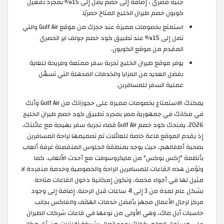
جنيه مصري ، إضافة إلى خصم يصل إلى 15% بمجرد تفعيل
كوبون خصم طيران الخليج المتاح حصريًا.
استمتع بخصومات مميزة عند حجزك من موقع Gulf Air والتي
تصل إلى 15% عند تطبيق كود خصم جولف اير الحصري
المقدم من موقع الكوبون.
يوفر موقع طيران الخليج تجربة سفر ممتعة ومريحة للغاية
بفضل العديد من المزايا والخدمات المذهلة التي تسهّل
عملية السفر للمسافرين.
يمكنك الاستمتاع بخصومات مميزة على حجوزاتك من Gulf Air وأنك
في مكانك في جمهورية مصر بمجرد تطبيق كود خصم طيران الخليج
2026. يمنحك كود خصم Gulf Air قضاء تجربة سفر بهيجة مع عائلتك،
إذ يقدم الموقع قاعة خاصة للعائلات تم تصميمها لراحة المسافرين
بصحبة أطفالهم، حيث يوجد بمنطقة الجلوس المنفصلة غرفة ألعاب
بأنظمة "إكس بوكس" من مايكروسوفت مع أحدث الألعاب. كما
وتؤمن هذه القاعات للمسافرين الراحة والخصوصية وخدمة منفردة لا
مثيل لها في أجواء فخمة، وتكون إمكانية دخول القاعات متاحة
بشكل عام لمدة من 3 إلى 4 ساعات قبل الرحلة. إضافة إلى وجود
مركز لرجال الأعمال مجهز بأفضل خدمات الهاتف والفاكس بجانب
حاسبات أبل ماك، وهي الأولى من نوعها في قاعات شركات الطيران