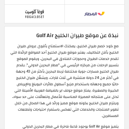
نبذة عن موقع طيران الخليج Gulf Air
مع كود خصم طيران الخليج، يمكنك الاستمتاع بأقوى عروض طيران
الخليج بأقل التكاليف. يعتبر موقع طيران الخليج أحد المواقع الرائدة التي
تقدم خدمات الطيران وحجوزات الفنادق في البحرين، ويقوم الموقع
بتسيير الرحلات من مركزه الرئيسي في "مطار البحرين الدولي". يقدم
طيران الخليج مسارات جوية مختلفة تربط البحرين بأكثر من 43 وجهة
في أكثر من 24 دولة منتشرة في ثلاث قارات، ويشغّل طيران الخليج
حاليًا جميع وجهاته باستخدام مزيج أسطول طائرات البوينغ والإيرباص
الكبيرة والصغيرة. يمتاز موقع جولف اير بالضيافة العربية الأصيلة التي
تدلل على منتجاته المميزة المناسبة للأعمال وللعائلات على حد سواء،
ويلتزم طيران الخليج بكونه موقع مميز ورائد في هذا المجال من خلال
تطوير المنتجات والخدمات التي تعكس باستمرار احتياجات وتطلعات
المسافرين.
يتميز موقع Gulf Air بوجود قاعة فاخرة في مطار البحرين الدولي