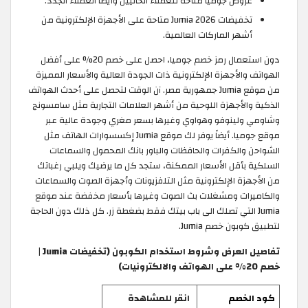
عروض جوميا متاحة للعملاء الحاليين وأيضاً العملاء الجدد.
تخفيضات Jumia 2026 متاحة على الأجهزة الإلكترونية من
أشهر الماركات العالمية.
دون استعمال رمز خصم جوميا، احصل على خصم 20% على أفضل
الهواتف والأجهزة الإلكترونية ذات الجودة العالية والأسعار المميزة
من موقع Jumia جمهورية مصر. آن الوقت لتحصل على أحدث الهواتف
الذكية والأجهزة اللوحية من أشهر العلامات التجارية مثل سامسونج
وشاومي ولينوفو وهواوي وغيرها بسعر مغري وجودة عالية عبر
موقع جوميا. أيضاً يوفر لك موقع Jumia إكسسوارات الهاتف مثل
الشواحن والكفرات والحافظات والباور بانك المحمول والسماعات
السلكية بأقل الأسعار الممكنة، ستجد كل ما يرضيك ويلبي رغباتك
من الأجهزة الإلكترونية مثل التلفزيونات وأجهزة الصوت والسماعات
والكاميرات ومشغلات بث الصوت وغيرها بأسعار مخفضة عند موقع
Jumia التي تصلك الى باب بيتك فقط بضغطة زر. كل ذلك دون الحاجة
لتطبيق كوبون خصم Jumia.
تفاصيل العرض وشروط استخدام الكوبون (تخفيضات Jumia |
خصم 20% على الهواتف والالكترونيات)
كود الخصم
انقر للمشاهدة