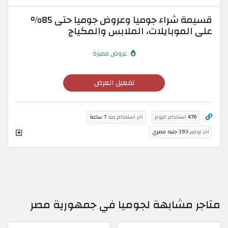
قسيمة شراء جوميا وعروض جوميا حتى 85%
على الموبايلات، الملابس والمكياج
عروض مميزة
تفعيل العرض
476
استخدام اليوم
اخر استخدام منذ
7 ساعة
اخر توفير
393 جنيه مصري
متاجر مشابهة لجوميا في جمهورية مصر