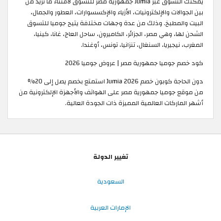
يمكنك التسوق عبر Jumia جمهورية مصر للتسوق لاقتناء ما تريد من
بين الجوالات والإلكترونيات، الأزياء والإكسسوارات، العطور والجمال،
البيت والمطبخ. وذلك من عدة وجهات مختلفة يتيح جوميا للتسوق
الشحن لها، وهي مصر، الجزائر، الكاميرون، ساحل العاج، غانا، كينيا،
المغرب، نيجيريا، السنغال، تنزانيا، تونس، أوغندا.
كود خصم جوميا جمهورية مصر | عروض جوميا 2026
دون الحاجة كوبون خصم Jumia 2026 استمتع بخصم يصل إلى 20%
من موقع جوميا جمهورية مصر على الهواتف والأجهزة الإلكترونية من
أشهر الماركات العالمية المميزة ذات الجودة العالية.
تغيير الدولة
السعودية
الإمارات العربية