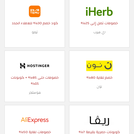
خصومات تصل إلى 25%
كود خصم 30% للعملاء الجدد
اي هيرب
تيمو
خصم لغاية 80%
خصومات حتى 85% + كوبونات
15%
نون
هوستنجر
كوبونات حصرية بقيمة 7%
خصومات لغاية 50%