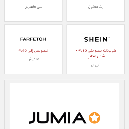
ريفا فاشون
علي اكسبرس
كوبونات خصم حتى 90% +
خصم يصل إلى 70%
شحن مجاني
فارفيتش
شي ان