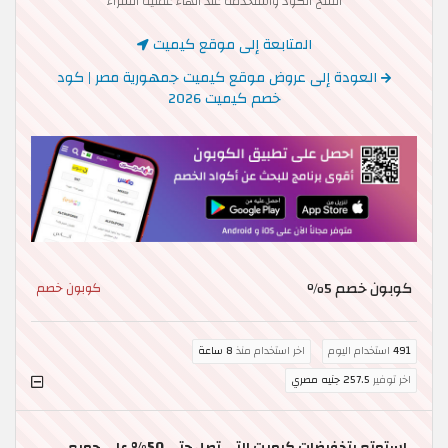
انسخ الكود واستخدمه عند انهاء عملية الشراء
المتابعة إلى موقع كيميت
العودة إلى عروض موقع كيميت جمهورية مصر | كود
خصم كيميت 2026
كوبون خصم 5٪
كوبون خصم
491
استخدام اليوم
اخر استخدام منذ
8 ساعة
اخر توفير
257.5 جنيه مصري
استمتع بتخفيضات كيميت التي تصل حتى 50% على جميع