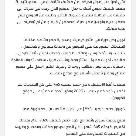
التي تطرأ على مجال الديكور من مختلف الثقافات في العالم. تتيح لك
منصة كيميت تحويل أفكارك حول الديكور الذي تريده في منزلك الى
حقيقة عبر امكانية تصميم ديكورك الخاص وطلبه من الموقع ليتم
العمل عليه وتجهيزه من طرف مصممين خبراء و من ثم توصيله الى
غاية منزلك.
تجول بكل حرية في متجر كيميت جمهورية مصر وشاهد مختلف
المنتجات المعروضة على الموقع من وحدات تلفزيون وكونسول ،
كنبات ، وسائد جلوس ، إضاءة ، طاولات ، وحدات تخزين ، أثاث خارجي ،
مقاعد ، أدوات مطبخ ، ستائر ومفروشات ، مرايا ، سجاد ، أدوات المائدة
، سفرة ، غرف نوم ، مكاتب ووحدات وغيرها الكثير. احصل على ديكور
عصري ومميز بأفضل الأسعار مع موقع كيميت.
يمكنك أيضًا الاستفادة من خصم قيمته 5% على كل المنتجات عبر
تفعيل كود خصم كيميت 2026 والذي تجدونه حصريًا على موقع
الكوبون.
كوبون خصم كيميت 5% | على كل المنتجات الى جمهورية مصر
تمتع بتجربة تسوق رائعة مع كود خصم كيميت 2026 الذي يمنحك
تخفيض قيمته 5% شامل لكل قطع الديكور والأثاث والمطبخ وغيرها
من المنتجات المعروضة على الموقع