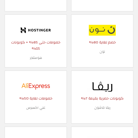
خصم لغاية 80%
خصومات حتى 85% + كوبونات
15%
نون
هوستنجر
كوبونات حصرية بقيمة 7%
خصومات لغاية 50%
ريفا فاشون
علي اكسبرس