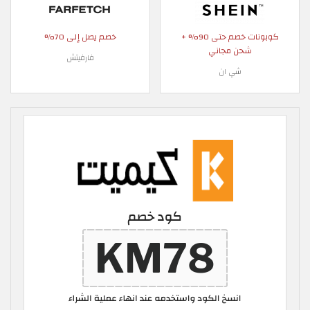
كوبونات خصم حتى 90% +
خصم يصل إلى 70%
شحن مجاني
فارفيتش
شي ان