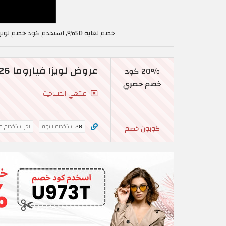
خصم لغاية 50%, استخدم كود خصم لويزا فياروما في جمهورية مصر Sign up to mailing list
عروض لويزا فياروما 2026 + 20% كود خصم لويزا فياروما
20% كود
خصم حصري
منتهي الصلاحية
28
استخدام اليوم
اخر استخدام م
كوبون خصم