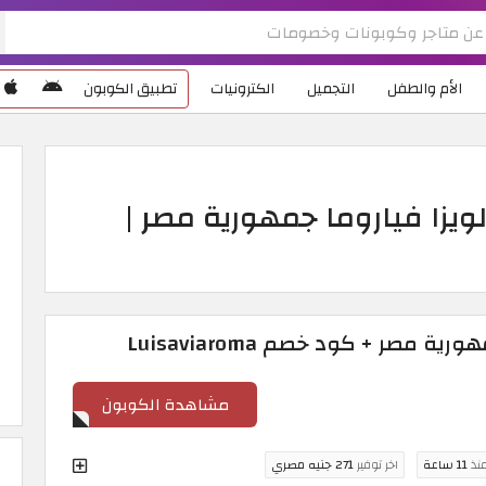
الأم والطفل
التجميل
الكترونيات
تطبيق الكوبون
زا فياروما جمهورية مصر |
 مصر + كود خصم Luisaviaroma
مشاهدة الكوبون
منذ
11 ساعة
اخر توفير
271 جنيه مصري