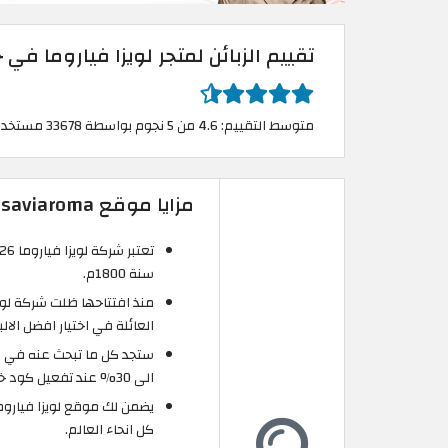
تقييم الزبائن لمتجر لويزا فياروما ف
متوسط التقييم: 4.6 من 5 نجوم بواسطة 33678 مستخدم
مزايا موقع Luisaviaroma جمهورية مصر أون لاين
سنة 1800م.
منذ افتتاحها ظلت شركة لويز
العائلة في اختيار افضل الا
الى 30% عند تفعيل كود خصم لويزا فياروما 2026 الذي تجده حصريًا على موقع الكوبون.
يضمن لك موقع لويزا فياروم
كل انحاء العالم.