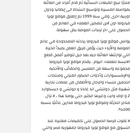
متجرًا لبيع القبعات النسائية ثم قام أفراد من العائلة
بمواصلة المسيرة وتوسيع النشاط الى إيطاليا ودول
اوربية اخرى. وفي سنة 1999 تم إطلاق موقع لويزا
فياروما اون لاين لتمكين العملاء في العالم من
الحصول على آخر ترندات الموضة بكل سهولة.
يواصل موقع لويزا فياروما ريادته اللامحدودة في عالم
الموضة والأزياء حيث يؤمن فريق العمل بمبدأ الخبرة
التي توارثتها العائلة جيلا بعد جيل لتوفير أفضل قطع
الالبسة للعملاء. اليوم ، يقدم موقع لويزا فياروما
مجموعة واسعة من الملابس والحقائب والأحذية
والإكسسوارات وأدوات الديكور المنزلي ومنتجات
التجميل للنساء والرجال والأطفال من علامات تجارية
شهيرة مثل دولتشي اند غابانا و جوتشي و ديسكوارد
2 و اوف وايت وغيرها الكثير. حتى يومنا هذا ، لا تزال
متاجر التجزئة وموقع لويزا فياروما مدارين عائليًا بنسبة
100٪.
لا تفوت فرصة الحصول على تخفيضات معتبرة عند
التسوق مع موقع لويزا فياروما جمهورية مصر والتي