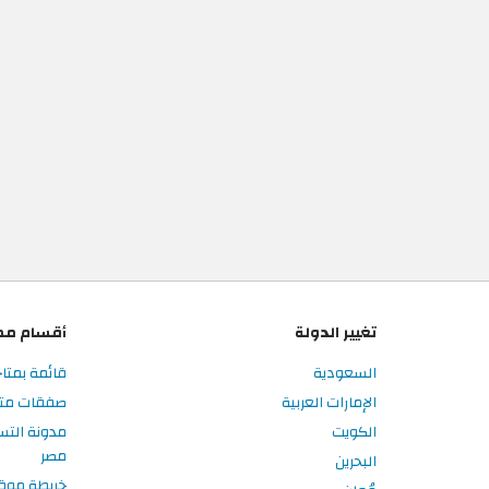
تغيير الدولة
أقسام مم
السعودية
قائمة بمتا
الإمارات العربية
صفقات متا
الكويت
مدونة الت
مصر
البحرين
خريطة موق