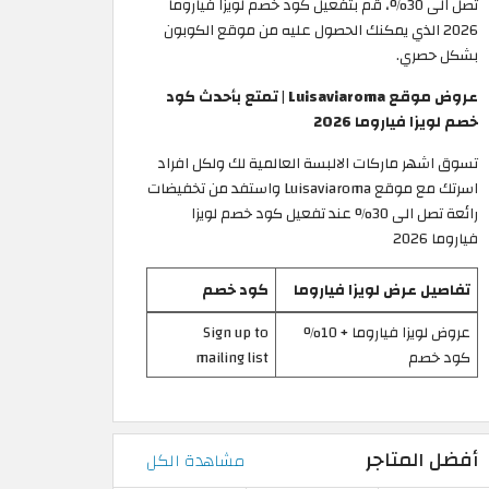
تصل الى 30%، قم بتفعيل كود خصم لويزا فياروما
2026 الذي يمكنك الحصول عليه من موقع الكوبون
بشكل حصري.
عروض موقع Luisaviaroma | تمتع بأحدث كود
خصم لويزا فياروما 2026
تسوق اشهر ماركات الالبسة العالمية لك ولكل افراد
اسرتك مع موقع Luisaviaroma واستفد من تخفيضات
رائعة تصل الى 30% عند تفعيل كود خصم لويزا
فياروما 2026
تفاصيل عرض لويزا فياروما
كود خصم
عروض لويزا فياروما + 10%
Sign up to
كود خصم
mailing list
أفضل المتاجر
مشاهدة الكل