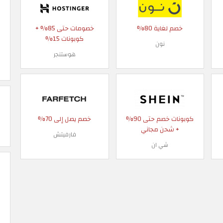
خصم لغاية 80%
خصومات حتى 85% +
كوبونات 15%
نون
هوستنجر
كوبونات خصم حتى 90%
خصم يصل إلى 70%
+ شحن مجاني
فارفيتش
شي ان