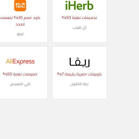
تخفيضات لغاية 50%
كود خصم 30% للعملاء
الجدد
اي هيرب
تيمو
كوبونات حصرية بقيمة 7%
خصومات لغاية 50%
ريفا فاشون
علي اكسبرس