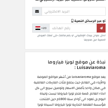
أو عبر الرسائل النصية
+20
ادخل عنوان بريدك الإلكتروني او رقم هاتفك حتى تصلك العروض
الحصرية حين صدورها
نبذة عن موقع لويزا فياروما
Luisaviaroma :
يعد موقع Luisaviaroma من أشهر مواقع الموضة
والأزياء في العالم حيث يجمع مئات الماركات العالمية
في مكان واحد بأفضل الاسعار وتوصيل سريع الى كل
انحاء العالم. قصة متجر لويزا فياروما ليست وليدة
اليوم بل تعود الى أواخر سنة 1800م حين افتتحت
مؤسسة العلامة التجارية لويزا فياروما السيدة لويزا