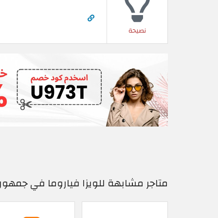
نصيحة
متاجر مشابهة للويزا فياروما في جمهور