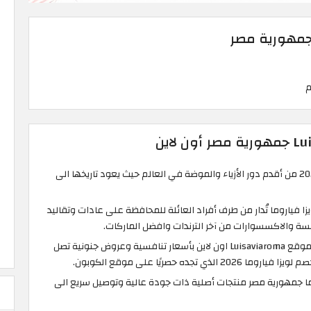
ي جمهورية مصر
تعتبر شركة لويزا فياروما 2026 من أقدم دور الأزياء والموضة في العالم حيث يعود تاريخها الى
ا فياروما تُدار من طرف أفراد العائلة للمحافظة على عادات وتقاليد
لبسة والاكسسوارات من آخر الترندات وافضل الماركات.
ستجد كل ما تبحث عنه في موقع Luisaviaroma اون لاين بأسعار تنافسية وعروض جنونية تصل
ا جمهورية مصر منتجات أصلية ذات جودة عالية وتوصيل سريع الى