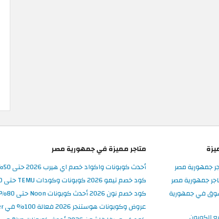
يزة
متاجر مميزة في جمهورية مصر
جر جمهورية مصر
أحدث كوبونات واكواد خصم اي هيرب 2026 حتى 50% في iHerb مصر
جر جمهورية مصر
كود خصم تيمو 2026 كوبونات وكودات TEMU حتى 90% على الطلبات
سوق في جمهورية
كود خصم نون 2026 أحدث كوبونات Noon حتى 80% على المنتجات
عروض وكوبونات هوستنجر 2026 فعالة 100% في Hostinger مصر
ع الكوبون