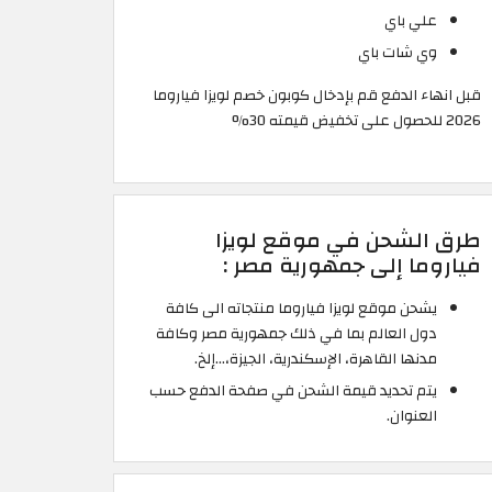
علي باي
وي شات باي
قبل انهاء الدفع قم بإدخال كوبون خصم لويزا فياروما
2026 للحصول على تخفيض قيمته 30%
طرق الشحن في موقع لويزا
فياروما إلى جمهورية مصر :
يشحن موقع لويزا فياروما منتجاته الى كافة
دول العالم بما في ذلك جمهورية مصر وكافة
مدنها القاهرة، الإسكندرية، الجيزة،...إلخ.
يتم تحديد قيمة الشحن في صفحة الدفع حسب
العنوان.