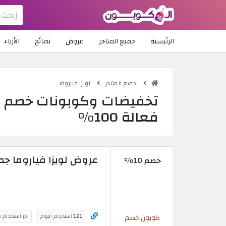
الرئيسية
جميع المتاجر
عروض
نصائح
الأزياء
جميع المتاجر
لويزا فياروما
تخفيضات وكوبونات خصم لوي
فعالة 100%
عروض لويزا فياروما جمهورية
خصم 10%
121
استخدام اليوم
اخر استخدام 
كوبون خصم