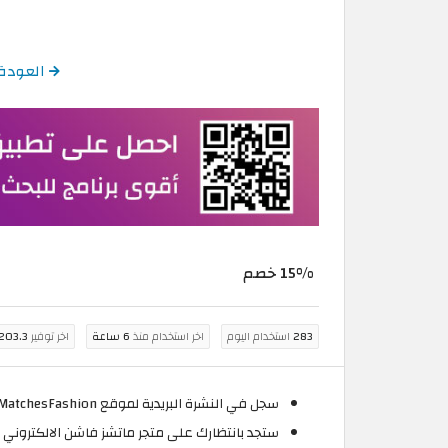
العودة إلى كود خصم shion
15% خصم
283
استخدام اليوم
اخر استخدام منذ
6 ساعة
اخر توفير
203.3 جنيه مصر
سجل في النشرة البريدية لموقع MatchesFashion اون لاين لتحصل على كود خصم MatchesFashion 2026 الذي يمنحك 15% تخفيض على أول طلب.
ستجد بانتظارك على متجر ماتشز فاشن الالكتروني ا