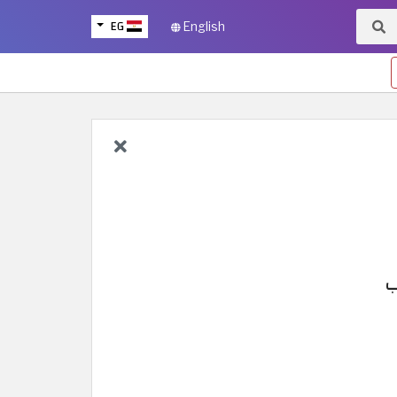
EG
English