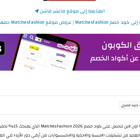
المتابعة إلى موقع ماتشز فاشن
MatchesFa | عروض موقع MatchesFashion جمهورية مصر
ي
لعديد من تشكيلات الالبسة والاحذية والاكسسوارات من أرقى دور الأزياء في العا