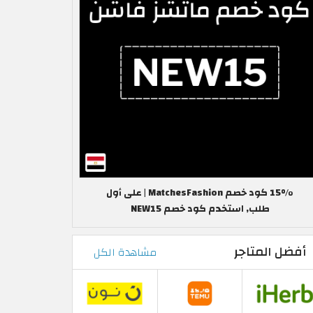
15% كود خصم MatchesFashion | على أول
طلب, استخدم كود خصم NEW15
أفضل المتاجر
مشاهدة الكل