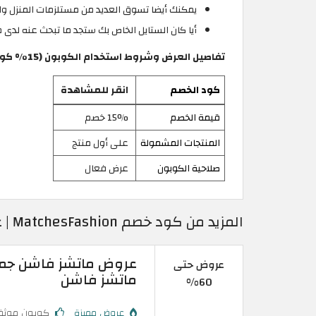
يمكنك أيضا تسوق العديد من مستلزمات المنزل وال
أيا كان الستايل الخاص بك ستجد ما تبحث عنه لدى
تفاصيل العرض وشروط استخدام الكوبون (15% كود خصم MatchesFashion | على أول طلب)
كود الخصم
انقر للمشاهدة
قيمة الخصم
15% خصم
المنتجات المشمولة
على أول منتج
صلاحية الكوبون
عرض فعال
المزيد من كود خصم MatchesFashion | عروض موقع MatchesFashion جمهورية مصر
عروض حتى
ماتشز فاشن
60%
عروض مميزة
كوبون موثق