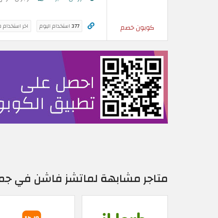
377
استخدام اليوم
اخر استخدام 
كوبون خصم
متاجر مشابهة لماتشز فاشن في جم