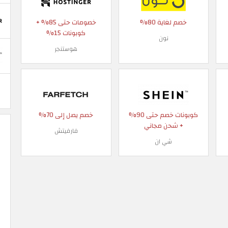
خصم لغاية 80%
خصومات حتى 85% +
كوبونات 15%
نون
هوستنجر
كوبونات خصم حتى 90%
خصم يصل إلى 70%
+ شحن مجاني
فارفيتش
شي ان