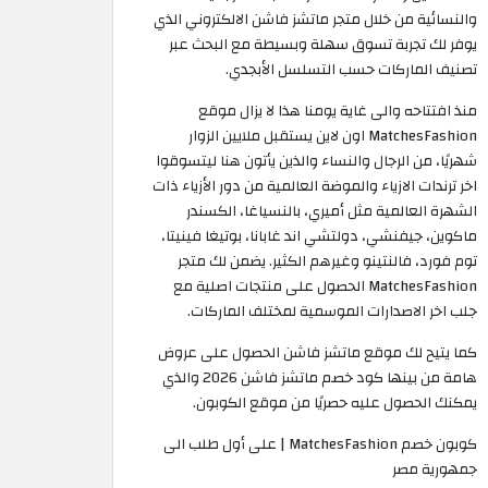
والنسائية من خلال متجر ماتشز فاشن الالكتروني الذي
يوفر لك تجربة تسوق سهلة وبسيطة مع البحث عبر
تصنيف الماركات حسب التسلسل الأبجدي.
منذ افتتاحه والى غاية يومنا هذا لا يزال موقع
MatchesFashion اون لاين يستقبل ملايين الزوار
شهريًا، من الرجال والنساء والذين يأتون هنا ليتسوقوا
اخر ترندات الازياء والموضة العالمية من دور الأزياء ذات
الشهرة العالمية مثل أميري، بالنسياغا، الكسندر
ماكوين، جيفنشي، دولتشي اند غابانا، بوتيغا فينيتا،
توم فورد، فالنتينو وغيرهم الكثير. يضمن لك متجر
MatchesFashion الحصول على منتجات اصلية مع
جلب اخر الاصدارات الموسمية لمختلف الماركات.
كما يتيح لك موقع ماتشز فاشن الحصول على عروض
هامة من بينها كود خصم ماتشز فاشن 2026 والذي
يمكنك الحصول عليه حصريًا من موقع الكوبون.
كوبون خصم MatchesFashion | على أول طلب الى
جمهورية مصر