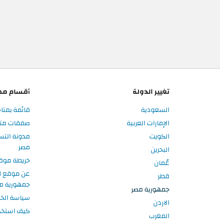
تغيير الدولة
أقسام مم
السعودية
قائمة بمتا
الإمارات العربية
صفقات متا
الكويت
مدونة الت
مصر
البحرين
خريطة موق
عُمان
عن موقع ا
قطر
جمهورية م
جمهورية مصر
سياسة الخ
الاردن
كيف استخد
المغرب