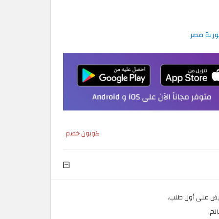
كوبون خصم
لم.