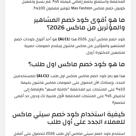
المخفضة واستمتع بخصم إضافي قيمته 5%. قم بنسخ وتفعيل
كوبون خصم ماكس Max Fashion لتوفير مضمون 100%.
ما هو أقوى كود خصم المشاهير
والمؤثرين من ماكس 2026؟
كود خصم ماكس أروى 2026 هذا (
ALC1)
هو أحد أقوى كودات خصم
المشاهير والمؤثرين من ماكس فاشون ويقدم خصومات حصرية
لمتابعين الدكتورة أروى.
ما هو كود خصم ماكس اول طلب؟
هذا هو رمز كود خصم ماكس ماكس اول طلب:
(ALC1)
للمستخدمين
الجدد، بإمكانك الآن الحصول على خصومات ماكس فاشون بقيمة
10% على المنتجات غير المخفضة "كاملة السعر" بالإضافة إلى
تخفيض 5% على المنتجات المخفضة لأول طلبية لك ودون حد أقصى
للخصم!!
كيفية استخدام كود خصم سيتي ماكس
للعملاء الجدد على أول طلب
استخدم كود خصم سيتي ماكس أول طلب 2026 للحصول على أفضل