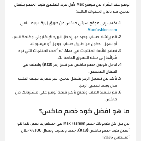
توفير عند الشراء من موقع Max لأول مرة. لتطبيق كود الخصم بشكل
صحيح. قم باتباع الخطوات التالية:
اذهب إلى موقع سيتي ماكس عن طريق زيارة الرابط التالي
.
Maxfashion.com
قم بإنشاء حساب جديد عبر إدخال البريد الإلكتروني وكلمة السر،
أو سجل الدخول عن طريق حساب جوجل أو فيسبوك.
تصفح قائمة المنتجات في Max، ثم أضف المنتجات التي تود
شرائها إلى سلة التسوق الخاصة بك.
ادخل كوبون خصم ماكس عبر نسخ رمز (
AC3)
ولصقه في
المكان المخصص.
تأكد من تفعيل الرمز بشكل صحيح، عبر مقارنة قيمة الطلب
قبل وبعد تطبيق الرمز.
قم بتنفيذ الطلب وتمتع بأكبر قيمة توفير على مشترياتك من
ماكس.
ما هو افضل كود خصم ماكس؟
من بين كل كوبونات خصم Max Fashion في جمهورية مصر، هذا هو
أفضل كود خصم ماكس
(AC3)
، جديد ومجرب وفعال 100% خلال
أغسطس 2026!