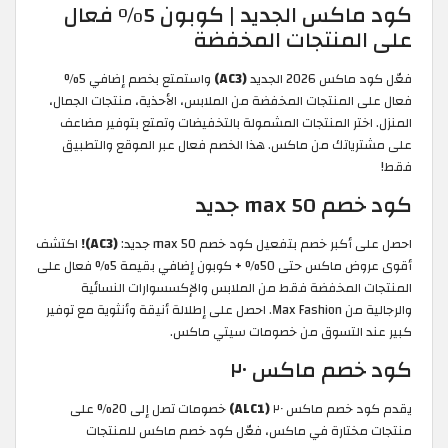
كود ماكس الجديد | كوبون 5% فعال
على المنتجات المخفضة
فعّل كود ماكس 2026 الجديد
(AC3)
واستمتع بخصم إضافي 5%
فعال على المنتجات المخفضة من الملابس، الأحذية، منتجات الجمال،
المنزل. اختر المنتجات المشمولة بالتخفيضات وتمتع بتوفير مضاعف
على مشترياتك من ماكس. هذا الخصم فعال عبر الموقع والتطبيق
فقط!
كود خصم max 50 جديد
احصل على أكبر خصم بتفعيل كود خصم max 50 جديد:
(AC3)!
اكتشف
أقوى عروض ماكس حتى 50% + كوبون إضافي بقيمة 5% فعال على
المنتجات المخفضة فقط من الملابس والإكسسوارات النسائية
والرجالية من Max Fashion. احصل على إطلالة أنيقة وأنثوية مع توفير
كبير عند التسوق من خصومات سيتي ماكس.
كود خصم ماكس ٢٠
يقدم كود خصم ماكس ٢٠
(ALC1)
خصومات تصل إلى 20% على
منتجات مختارة في ماكس، فعّل كود خصم ماكس للمنتجات