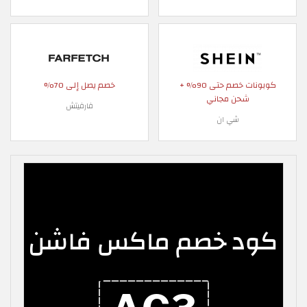
كوبونات خصم حتى 90% +
خصم يصل إلى 70%
شحن مجاني
فارفيتش
شي ان