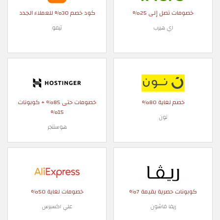
خصومات تصل إلى 25%
كود خصم 30% للعملاء الجدد
اي هيرب
تيمو
خصم لغاية 80%
خصومات حتى 85% + كوبونات
15%
نون
هوستنجر
كوبونات حصرية بقيمة 7%
خصومات لغاية 50%
ريفا فاشون
علي اكسبرس