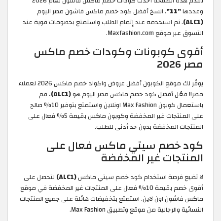
تقدم هذه الصفحة أحدث كودات خصم ماكس فاشون لعام 2026
وعددها
"11"
. انسخ أفضل كود خصم ماكس فاشون مصر اليوم
(ALC1)
. ثم استخدمه عند إتمام الطلب واستمتع بخصومات قوية عند
التسوق عبر موقع Maxfashion.com.
أقوى كوبونات وكودات خصم ماكس
مصر 2026
يوفّر لك موقع الكوبون أفضل عروض واكواد خصم ماكس 2026 لعملاء
مصر!! فعّل أفضل كود خصم ماكس مصر اليوم هو
(ALC1)
، قم
باستعمال كوبون Max Fashion اونلاين واستمتع بتوفير 10% صالح
على المنتجات غير المخفضة وكوبون ماكس بقيمة 5% فعال على
المنتجات المخفضة بدون حد أدنى للطلب.
كود خصم سيتي ماكس فعال على
المنتجات غير المخفضة
لا تضيع فرصة استخدام كود خصم سيتي ماكس
(ALC1)
لتحصل على
أقوى خصم بقيمة 10% فعال على المنتجات غير المخفضة في موقع
ماكس فاشون اون لاين. استمتع بتخفيضات هائلة على جميع المنتجات
النسائية والرجالية من موقع وتطبيق Max Fashion.