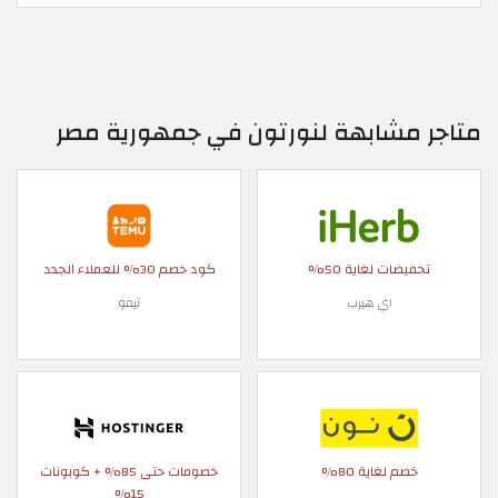
متاجر مشابهة لنورتون في جمهورية مصر
تخفيضات لغاية 50%
كود خصم 30% للعملاء الجدد
اي هيرب
تيمو
خصم لغاية 80%
خصومات حتى 85% + كوبونات
15%