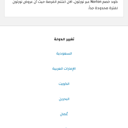
كود خصم Norton عبر نورتون، الان اغتنم الفرصة حيث أن عروض نورتون
لفترة محدودة جداً. ​
تغيير الدولة
السعودية
الإمارات العربية
الكويت
البحرين
عُمان