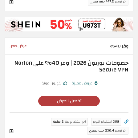
اخر توفير
447.2 جنيه مصري
وفر 40%
عرض خاص
خصومات نورتون 2026 | وفر 40% على Norton
Secure VPN
عروض مميزة
كوبون موثق
تفعيل العرض
369
استخدام اليوم
اخر استخدام منذ
2 ساعة
اخر توفير
230.4 جنيه مصري