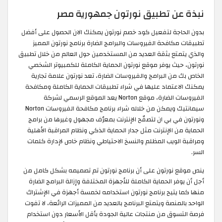
نبذة عن تطبيق نورتون جمهورية مصر
بدون الحاجة لتفعيل كود خصم نورتون يمكنك الان الحصول على أفضل
تطبيقات مكافحة الفيروسات والبرامج الضارة برنامج نورتون المميز
والذي يتمتع بثقة العديد من المستخدمين حول العالم من خلال تطبيق
نورتون، حيث يوفر موقع نورتون الحماية الكاملة للكمبيوتر الشخصي
الخاص بك من البرامج والفيروسات الضارة، تعد نورتون علامة تجارية
يمكنك الاعتماد عليها في شراء تطبيقات الحماية الكاملة ومكافحة
الفيروسات الضارة، موقع Norton يعد الموقع الرسمي لشركة
سيمانتيك ويمكن من خلاله شراء برنامج مكافحة الفيروسات Norton
ونورتون في بي ان لتصفّح الإنترنت بمعرّف مجهول وغيرها من برامج
الحماية من الإنترنت مثل جدار الحماية الذكي ونظام المراقبة الأهلية
ومراقبة الويب المظلم والنسخ الاحتياطي ونظام خاص لإدارة كلمات
السر.
ينص موقع نورتون على أن برنامج نورتون تم تصميمه بشكل كامل من
أجل أن يوفر الحماية الكاملة للأجهزة المختلفة وإزالة البرامج الضارة
منها كما يتيح برنامج نورتون استخدامه لخمسة أجهزة في الإشتراك
الواحد بالمنصة ويتمتع البرنامج بالعديد من المميزات الرائعة، لا تفوت
فرصة التسوق من منتجات عالية الجودة بأقل الأسعار دون استخدام