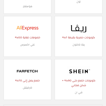
نون
هوستنجر
كوبونات حصرية بقيمة 7%
خصومات لغاية 50%
ريفا فاشون
علي اكسبرس
كوبونات خصم حتى 90% +
خصم يصل إلى 70%
شحن مجاني
فارفيتش
شي ان