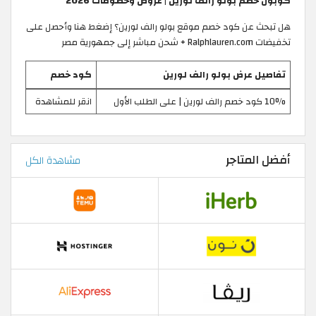
كوبون خصم بولو رالف لورين | عروض وخصومات 2026
هل تبحث عن كود خصم موقع بولو رالف لورين؟ إضغط هنا وأحصل على
تخفيضات Ralphlauren.com + شحن مباشر إلى جمهورية مصر
تفاصيل عرض بولو رالف لورين
كود خصم
10% كود خصم رالف لورين | على الطلب الأول
انقر للمشاهدة
أفضل المتاجر
مشاهدة الكل