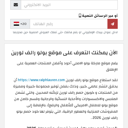
أو عبر الرسائل النصية
+20
ادخل عنوان بريدك الإلكتروني او رقم هاتفك حتى تصلك العروض الحصرية حين صدورها
الآن يمكنك التعرف على موقع بولو رالف لورين
يضم موقع ماركة بولو الاصلي أجود وأفضل المنتجات العصرية على
الإطلاق
لقد استطاع موقع بولو رالف لورين
https://www.ralphlauren.com
أن
يحقق انتشار عالمي كبير، وذلك بفضل توفير مجموعة كبيرة ومميزة
من المنتجات و كوبون خصم رالف لورين لزبائنه المحبين. والتي تشمل
الملابس والاكسسوارات والأحذية النسائية والرجالية وقسم كامل من
موقع بولو للاطفال الامريكي (للأطفال والرضع)، بالإضافة إلى
المفروشات المنزلية والعطور الراقية، التي يتوفر لها كود خصم بولو
رالف لورين 2026 .