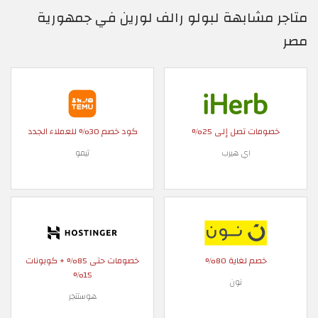
متاجر مشابهة لبولو رالف لورين في جمهورية
مصر
خصومات تصل إلى 25%
كود خصم 30% للعملاء الجدد
اي هيرب
تيمو
خصم لغاية 80%
خصومات حتى 85% + كوبونات
15%
نون
هوستنجر