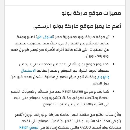
مميزات موقع ماركة بولو
أهم ما يميز موقع ماركة بولو الرسمي
أن موقع ماركة بولو جمهورية مصر (
تسوق الآن
) أصبح وجهة
مثالية للباحثين عن التميز والرقي، حيث يضم مجموعة متميزة
من المنتجات التي تلائم كافة أفراد الأسرة مع توفير كوبون خصم
بولو رالف لورين.
كما يوفر موقع بولو الأصلي عدد من الخدمات التي تزيد من
سهولة تجربة الشراء عبر الموقع ومنها إمكانية
الاستبدال
والإرجاع
وكذلك تنوع طرق الدفع وإمكانية الشحن لعدد كبير من
دول العالم.
كما يقدم موقع Ralph Lauren عدد من قسائم وكوبونات الخصم
الخاصة بمنتجات الموقع، وذلك لتشجيع رواد الموقع على البدء
في الشراء والاختيار من بين منتجات الموقع.
ولأن هناك الكثير من منافذ البيع الخاصة بماركة بولو رالف لورين؛ يُنصح
بتوخي الحذر عند الشراء، واختيار أفضل وأضمن المواقع التي تقدم
منتجات بولو أصلية 100% والتي يمكنك إيجادها في
موقع Ralph