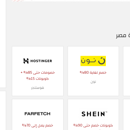
 مصر
خصم لغاية 80%
خصومات حتى 85% +
كوبونات 15%
نون
هوستنجر
كوبونات خصم حتى 90%
خصم يصل إلى 70%