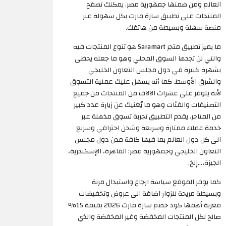
العالم ومن ضمنها جمهورية مصر. يمكنك تصفح
المنتجات على تطبيق سارة مارت بكل سهولة عبر
منصة سهلة وبسيطة من هاتفك.
ما يميز تطبيق متجر Saramart هو تنوع المنتجات فيه
والتي لن تجدها السوق المحلي وهو ما جعله يحظى
بشهرة كبيرة في دول مجلس التعاون الخليجي
والشرق الأوسط. كما أنه يسهل عليك عملية التسوق
لأنه يتوفر على عشرات الالاف من المنتجات من جميع
التصنيفات والفئات وهو ما يُغنيك عن زيارة عدد كبير
من المتاجر. يقدم التطبيق تجربة تسوق مذهلة عبر
خدمة عملاء ممتازة وسريعة وشحن احترافي وسريع
الى كل دول العالم بما فيها كافة مدن دول مجلس
التعاون الخليجي وجمهورية مصر: القاهرة، الإسكندرية،
الجيزة،...إلخ.
كما يوفر الموقع سياسة ارجاع واستبدال مرنة
وبسيطة مريحة للزوار اضافة الى عروض وتخفيضات
مغرية أهمها كود خصم سارة مارت 2026 بقيمة 15%
صالح لكل المنتجات المخفضة وغير المخفضة والذي