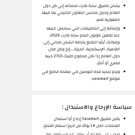
يشحن تطبيق سارة مارت منتجاته إلى كل دول
العالم ودول مجلس التعاون الخليجي بما فيها
جمهورية مصر.
وإضافة إلى التخفيضات التي ستحصل عليها
عند تفعيل كوبون خصم سارة مارت 2026،
بإمكانك أيضًا التمتع بخدمة الشحن مجاني إلى
القاهرة، الإسكندرية، الجيزة،...إلخ وكل مدن
دول العالم إذا كان مجموع طلبك 2710 جنيه
مصري أو أكثر.
ويتم تحديد مدة التوصيل في صفحة الدفع في
موقع saramart.
سياسة الإرجاع والاستبدال :
يقبل تطبيق Saramart إرجاع أو استبدال
المنتجات خلال 14 يومًا من تاريخ استلام المنتج.
ويجب على المنتج أن يكون غير مستعمل وفي