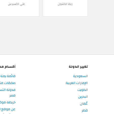
ريفا فاشون
علي اكسبرس
تغيير الدولة
أقسام مم
السعودية
قائمة بمتا
الإمارات العربية
صفقات متا
الكويت
مدونة الت
مصر
البحرين
خريطة موق
عُمان
عن موقع ا
قطر