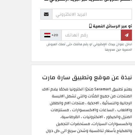
أو عبر الرسائل النصية
+20
ادخل عنوان بريدك الإلكتروني او رقم هاتفك حتى تصلك العروض
الحصرية حين صدورها
نبذة عن موقع وتطبيق سارة مارت
يعتبر تطبيق Saramart متجرًا الكترونيا ضخمًا يضم آلاف
المنتجات من جميع الفئات والتي تشمل الالبسة
الرجالية والنسائية ، الاحذية ، منتجات الام والطفل
والالعاب ، الساعات والاكسسوارات ، مستلزمات
المنزل والديكور ، الالكترونيات ، القرطاسية،
واكسسوارات السيارات، مستحضرات التجميل
والمكياج بأسعار تنافسية وشحن سريع الى كل دول