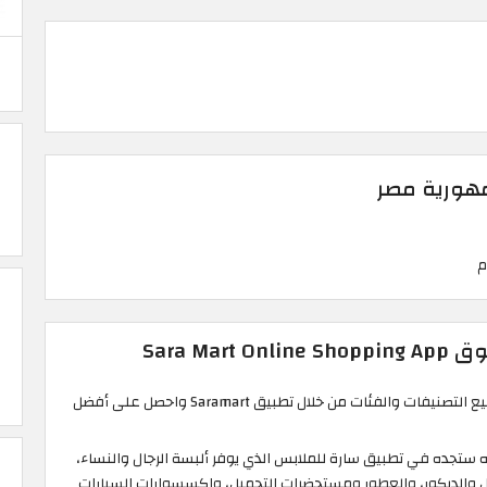
مهورية مصر
Sara Mar
تصفح آلاف المنتجات من جميع التصنيفات والفئات من خلال تطبيق Saramart واحصل على أفضل
نه ستجده في تطبيق سارة للملابس الذي يوفر ألبسة الرجال والنساء،
ل والديكور، والعطور ومستحضرات التجميل، واكسسوارات السيارات