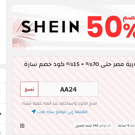
عروض Saramart جمهورية مصر حتى 70% + 15% كود خصم سارة
نسخ
انسخ الكود واستخدمه عند انهاء عملية الشراء
المتابعة إلى موقع سارة مارت
 منذ
4 ساعة
اخر توفير
542 جنيه مصري