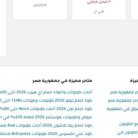
+ شحن مجاني
فارفيتش
شي ان
يزة
متاجر مميزة في جمهورية مصر
جر جمهورية مصر
أحدث كوبونات واكواد خصم اي هيرب 2026 حتى 50% في iHerb مصر
جر جمهورية مصر
كود خصم تيمو 2026 كوبونات وكودات TEMU حتى 90% على الطلبات
سوق في جمهورية
كود خصم نون 2026 أحدث كوبونات Noon حتى 80% على المنتجات
عروض وكوبونات هوستنجر 2026 فعالة 100% في Hostinger مصر
ع الكوبون
كود خصم ريفا فاشون 2026 أحدث كوبونات Riva مصر حتى 50%
لكوبون في
كود علي اكسبرس 2026 كوبونات AliExpress محدثة وفعالة حتى 50%