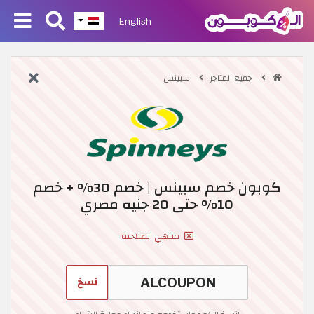
English
جميع المتاجر
سبينس
كوبون خصم سبينس | خصم 30% + خصم
10% حتى 20 جنيه مصري
منتهي الصلاحية
نسخ