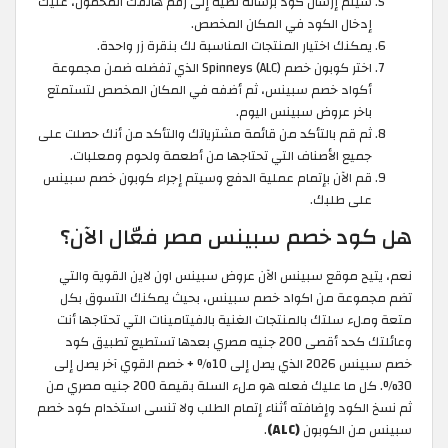
سيتم إرسال كود برسالة نصية إلى رقم هاتفك المحمول، عليك
إدخال الكود في المكان المخصص.
يمكنك اختيار المنتجات المناسبة لك بنقرة زر واحدة.
اختر كوبون خصم Spinneys (ALC) الذي تفضله ضمن مجموعة
أكواد خصم سبينس، ثم أضفه في المكان المخصص لتستمتع
باخر عروض سبينس اليوم.
ثم قم بالتأكد من قائمة مشترياتك والتأكد من أنك حصلت على
جميع الأصناف التي تحتاجها من أطعمة ولحوم ومعلبات.
قم الآن بإتمام عملية الدفع وسيتم إجراء كوبون خصم سبينس
على طلبك.
هل كود خصم سبينس مصر فعّال الآن؟
نعم، يتيح موقع سبينس الآن عروض سبينس اون لاين القوية والتي
تضم مجموعة من اكواد خصم سبينس، بحيث يمكنك التسوق بكل
متعة وملء سلتك بالمنتجات الغنية بالفيتامينات التي تحتاجها أنت
وعائلتك كحد أقصى 200 جنيه مصري بعدها تستطيع تطبيق كود
خصم سبينس 2026 الذي يصل إلى 10% + خصم القوي آخر يصل إلى
30%. كل ما عليك فعله هو ملء السلة بقيمة 200 جنيه مصري من
ثم نسخ الكود وإضافته أثناء إتمام الطلب ولا تنسى استخدام كود خصم
سبينس من الكوبون
(ALC)
.