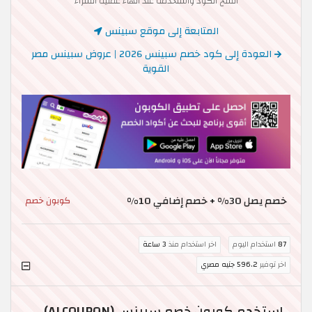
انسخ الكود واستخدمه عند انهاء عملية الشراء
المتابعة إلى موقع سبينس
العودة إلى كود خصم سبينس 2026 | عروض سبينس مصر
القوية
خصم يصل 30% + خصم إضافي 10%
كوبون خصم
87
استخدام اليوم
اخر استخدام منذ
3 ساعة
اخر توفير
596.2 جنيه مصري
استخدم كوبون خصم سبينس (ALCOUPON)