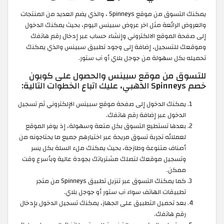
يمكنك التسوق من موقع Spinneys ، والذي يضم العديد من المنتجات
والعروض الرائعة مثل اخر عروض سبينس اليوم، بحيث يمكنك الدخول
إلى صفحة الموقع الالكتروني وإنشاء حساب عبر إدخال رقم هاتفك
وموقعك للتسجيل، إضافة إلى وجود تطبيق سبينس والذي يمكنك
تحميله بكل سهولة من جوجل بلاي أو آب ستور.
للتسوق من موقع سبينس والحصول على كوبون
خصم Spinneys الذهبي، عليك اتباع الخطوات التالية:
يمكنك الدخول إلى صفحة موقع سبينس الإلكتروني ثم تسجيل
الدخول عبر إضافة رقم هاتفك.
بعدها تستطيع التسوق بكل متعة وسهولة، إذ يوفر الموقع
لعملائه تجربة تسوق مريحة عبر اختيارهم جميع ما يحتاجونه من
أصناف متنوعة وطازجة، بحيث يمكنك ملء السلة بكل يسر
وتسجيل موقعك لتصلك مشترياتك بجودة عالية وبأسرع وقت
ممكن.
كما يمكنك التسوق عبر تنزيل تطبيق Spinneys من متجر
تطبيقات الهاتف سواء آب ستور أو جوجل بلاي.
بعد تحميل التطبيق على الجهاز، يمكنك تسجيل الدخول بإدخال
رقم هاتفك.