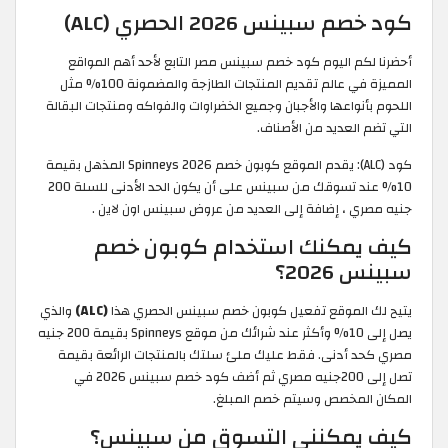
كود خصم سبينس 2026 الحصري (ALC)
أحضرنا لكم اليوم كود خصم سبينس مصر التابع لأحد أهم المواقع
المميزة في عالم تقديم المنتجات الطازجة والمضمونة 100% مثل
اللحوم بأنواعها والأجبان وجميع الخضراوات والفواكه ومنتجات البقالة
التي تضم العديد من الأصناف.
كود (ALC): يقدم الموقع كوبون خصم Spinneys 2026 المذهل بقيمة
10% عند تسوقك من سبينس على أن يكون الحد الأدنى للسلة 200
جنيه مصري ، إضافة إلى العديد من عروض سبينس اون لاين .
كيف يمكنك استخدام كوبون خصم
سبينس 2026؟
يتيح لك الموقع تفعيل كوبون خصم سبينس الحصري هذا
(ALC)
والذي
يصل إلى 10% وأكثر عند شرائك من موقع Spinneys بقيمة 200 جنيه
مصري كحد أدنى. فقط عليك ملئ سلتك بالمنتجات الرائعة بقيمة
تصل إلى 200جنيه مصري ثم أضف كود خصم سبينس 2026 في
المكان المخصص وسيتم خصم المبلغ.
كيف يمكنني التسوق من سبينس؟