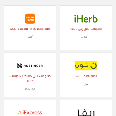
خصومات تصل إلى 25%
كود خصم 30% للعملاء الجدد
اي هيرب
تيمو
خصم لغاية 80%
خصومات حتى 85% + كوبونات
15%
نون
هوستنجر