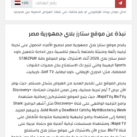
+20
ادخل عنوان بريدك الإلكتروني او رقم هاتفك حتى تصلك العروض الحصرية حين صدورها
نبذة عن موقع ستارز بلاي جمهورية مصر
يقدم موقع ستارز بلاي جمهورية مصر لجميع الأفراد الحصول على تجربة
ترفيه رائعة ومليئة بالمتعة بأسعار تنافسية دون الحاجة لتفعيل كود
خصم ستارز بلاي 2026 أثناء الاشتراك. يوفر الموقع باقة STARZPLAY
Sports الرهيبة والتي تتيح لك الاستمتاع بكل مميزات القنوات
المضافة، مثل: الدوري الإيطالي، كوبا ايطاليا، Golf TV، كريكيت.
يحرص الموقع على تقديم العديد من العروض بشكل مستمر، حيث يوفر
الآن عرض 7 أيام تجربة مجانية، ومن ضمن القنوات المتاحة: +Discovery
وBluTV وMajidTV، حيث يتيح الموقع للمشتركين إمكانية مشاهدة
برامج الترفيه الواقعي على قناة +Discovery مثل أشهر البرامج: Shark
Week وMythBusters وDeadliest Catch و Gold Rush، وغيرهم المزيد.
إضافة إلى مشاهدة برامج ترفيهية وتعليمية متنوعة للأطفال على
Majid TV، ومشاهدة مسلسلات تركية أصلية مع دبلجة عربية على
قناة BluTV. سارع الآن بالاشتراك في موقع ستارز بلاي واستمتع
بمشاهدة جميع البرامج الترفيهية والرياضية بسعر مميز جدًا دون الحاجة