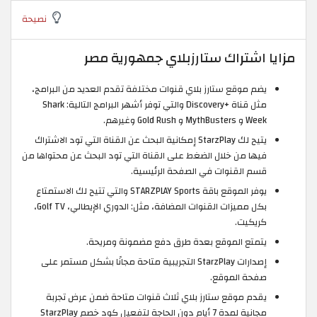
نصيحة
مزايا اشتراك ستارزبلاي جمهورية مصر
يضم موقع ستارز بلاي قنوات مختلفة تقدم العديد من البرامج،
مثل قناة +Discovery والتي توفر أشهر البرامج التالية: Shark
Week و MythBusters و Gold Rush وغيرهم.
يتيح لك StarzPlay إمكانية البحث عن القناة التي تود الاشتراك
فيها من خلال الضغط على القناة التي تود البحث عن محتواها من
قسم القنوات في الصفحة الرئيسية.
يوفر الموقع باقة STARZPLAY Sports والتي تتيح لك الاستمتاع
بكل مميزات القنوات المضافة، مثل: الدوري الإيطالي، Golf TV،
كريكيت.
يتمتع الموقع بعدة طرق دفع مضمونة ومريحة.
إصدارات StarzPlay التجريبية متاحة مجانًا بشكل مستمر على
صفحة الموقع.
يقدم موقع ستارز بلاي ثلاث قنوات متاحة ضمن عرض تجربة
مجانية لمدة 7 أيام دون الحاجة لتفعيل كود خصم StarzPlay