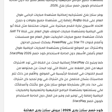
لاستخدام كوبون خصم ستارز بلاي 2026.
يوفر ستارز بلاي لمشتركيه إمكانية مشاهدة مباريات الركبي طوال
العام على قناة Rugby، إضافة إلى مشاهدة جميع بطولات و دوري
الاتحاد الآسيوي لكرة القدم مباشرة على قنوات مختلفة مثل قناة أبو
ظبي الرياضية ومشاهدة مباريات الجولف طوال العام على قناة Golf TV.
كذلك مشاهدة جميع مباريات الكريكيت طوال العام مع مسلسلات
وأفلام قنوات Star TV على PowerPlay. يمكنك تسجيل الدخول
والاشتراك عبر الموقع للاستمتاع بمشاهدة المباريات الرياضية طوال
العام بأفضل الأسعار دون الحاجة لاستخدام كود خصم StarzPlay 2026.
كما ويتيح لك StarzPlay إمكانية البحث عن القناة التي تود الاشتراك
فيها من خلال الضغط على القناة التي تود البحث عن محتواها من
قسم القنوات في الصفحة الرئيسية في الموقع، والأهم من ذلك تتم
محاسبتك بشكل منفصل عن كل اشتراك في يوم تجديد كل اشتراك
على حدا. بادر الآن بمشاركة موقع ستارز بلاي مع عائلتك وأصدقائك
لكي يستمتعوا بمشاهدة البرامج الترفيهية والتعليمية والمباريات
الرياضية إضافة إلى توفير قدر وفير من المال دون الحاجة لاستخدام
كوبون خصم StarzPlay.
كود خصم ستارز بلاي 2026 | عروض ستارز بلاي الهائلة