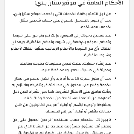
الأحكام العامة في موقع ستارز بلاي:
من أجل التمتع بكافة الخدمات التي يقدمها موقع ستارز بلاي،
يجب أن تقوم بالتسجيل للحصول على حساب شخصي فعّال
لخدمات المستخدم.
عند تسجيل دخولك إلى الموقع، فإنك تقر وتوافق على شروط
وأحكام الموقع بالإضافة إلى شروط وأحكام الاتفاقية، ويعد أي
انتهاك لأي من الشروط والأحكام الإضافية بمثابة انتهاك لأحكام
وشروط الاتفاقية.
عند إنشاء حسابك، عليك تدوين معلومات دقيقة وكاملة
وحديثة في حسابك الخاص والمحافظة عليها.
يجب أن يكون عمرك 18 عاماً أو يزيد وأن تكون مقيم في مكان
الخدمة وقادر على الدخول في هذا الاتفاق وتنفيذه والالتزام به
وبأنك توافق على الامتثال للشروط. كما يجوز للأفراد الذين تقل
أعمارهم عن 18عاماً الاستفادة من الخدمة وذلك فقط
بمشاركة وتوجيه آبائهم أو أولياء أمورهم القانونيين من خلال
حسابات آبائهم أو أولياء أمورهم المسجلة.
لا يجوز لك استخدام حساب مستخدم آخر دون الحصول على إذن،
وتعتبر أنت مسؤول مسؤولية منفردة عن النشاط الذي يتم
على حسابك، لذا عليك الحفاظ على كلمة المرور الخاصة بك