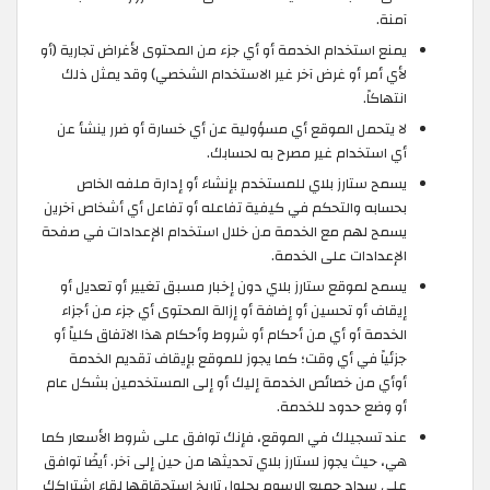
آمنة.
يمنع استخدام الخدمة أو أي جزء من المحتوى لأغراض تجارية (أو
لأي أمر أو غرض آخر غير الاستخدام الشخصي) وقد يمثل ذلك
انتهاكاً.
لا يتحمل الموقع أي مسؤولية عن أي خسارة أو ضرر ينشأ عن
أي استخدام غير مصرح به لحسابك.
يسمح ستارز بلاي للمستخدم بإنشاء أو إدارة ملفه الخاص
بحسابه والتحكم في كيفية تفاعله أو تفاعل أي أشخاص آخرين
يسمح لهم مع الخدمة من خلال استخدام الإعدادات في صفحة
الإعدادات على الخدمة.
يسمح لموقع ستارز بلاي دون إخبار مسبق تغيير أو تعديل أو
إيقاف أو تحسين أو إضافة أو إزالة المحتوى أي جزء من أجزاء
الخدمة أو أي من أحكام أو شروط وأحكام هذا الاتفاق كلياً أو
جزئياً في أي وقت؛ كما يجوز للموقع بإيقاف تقديم الخدمة
أوأي من خصائص الخدمة إليك أو إلى المستخدمين بشكل عام
أو وضع حدود للخدمة.
عند تسجيلك في الموقع، فإنك توافق على شروط الأسعار كما
هي، حيث يجوز لستارز بلاي تحديثها من حين إلى آخر. أيضًا توافق
على سداد جميع الرسوم بحلول تاريخ استحقاقها لقاء اشتراكك