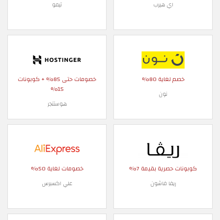
اي هيرب
تيمو
خصم لغاية 80%
خصومات حتى 85% + كوبونات
15%
نون
هوستنجر
كوبونات حصرية بقيمة 7%
خصومات لغاية 50%
ريفا فاشون
علي اكسبرس