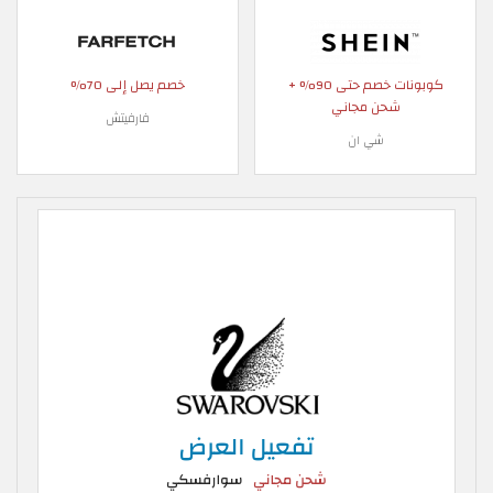
كوبونات خصم حتى 90% +
خصم يصل إلى 70%
شحن مجاني
فارفيتش
شي ان