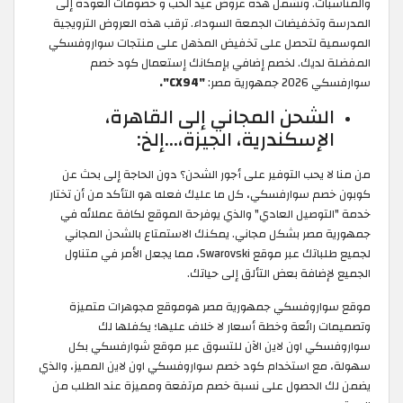
والمناسبات. وتشمل هذه عروض عيد الحب و خصومات العودة إلى
المدرسة وتخفيضات الجمعة السوداء. ترقب هذه العروض الترويجية
الموسمية لتحصل على تخفيض المذهل على منتجات سواروفسكي
المفضلة لديك. لخصم إضافي بإمكانك إستعمال كود خصم
سوارفسكي 2026 جمهورية مصر:
"CX94".
الشحن المجاني إلى القاهرة،
الإسكندرية، الجيزة،...إلخ:
من منا لا يحب التوفير على أجور الشحن؟ دون الحاجة إلى بحث عن
كوبون خصم سوارفسكي، كل ما عليك فعله هو التأكد من أن تختار
خدمة "التوصيل العادي" والذي يوفرحة الموقع لكافة عملائه في
جمهورية مصر بشكل مجاني. يمكنك الاستمتاع بالشحن المجاني
لجميع طلباتك عبر موقع Swarovski، مما يجعل الأمر في متناول
الجميع لإضافة بعض التألق إلى حياتك.
موقع سواروفسكي جمهورية مصر هوموقع مجوهرات متميزة
وتصميمات رائعة وخطة أسعار لا خلاف عليها؛ يكفلها لك
سواروفسكي اون لاين الآن للتسوق عبر موقع شوارفسكي بكل
سهولة، مع استخدام كود خصم سواروفسكي اون لاين المميز، والذي
يضمن لك الحصول على نسبة خصم مرتفعة ومميزة عند الطلب من