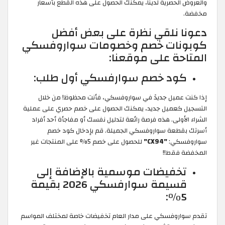
والعروض الحصرية لدينا، يمكنك الحصول على هذه القطع بأسعار
مخفضة.
دعونا نلقي نظرة على بعض أفضل
كوبونات خصم وخصومات سواروفسكي
المتاحة على موقعنا:
كود خصم سوارفسكي أول طلب:
إذا كنت عميل جديدً في سواروفسكي، فأنت محظوظ! من خلال
التسجيل كعميل جديد، يمكنك الحصول على خصم حصري على عملية
الشراء الأولى. هذه فرصة رائعة لتدليل نفسك أو مفاجأة أحد أفراد
أسرتك بقطعة سواروفسكي الجميلة. قم بإدخال كود خصم
سواروفسكي:
"CX94"
للحصول على خصم 5% على المنتجات غير
المخفضة فقط!!
تخفيضات موسمية بالإضافة إلى
قسيمة سوارفسكي 2026 بقيمة
5%:
تقدم سواروفسكي على مدار العام تخفيضات خاصة لمختلف المواسم