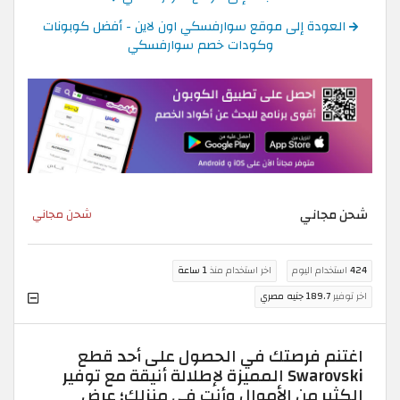
العودة إلى موقع سوارفسكي اون لاين - أفضل كوبونات
وكودات خصم سوارفسكي
شحن مجاني
شحن مجاني
424
استخدام اليوم
اخر استخدام منذ
1 ساعة
اخر توفير
189.7 جنيه مصري
اغتنم فرصتك في الحصول على أحد قطع
Swarovski المميزة لإطلالة أنيقة مع توفير
الكثير من الأموال وأنت في منزلك؛ عرض