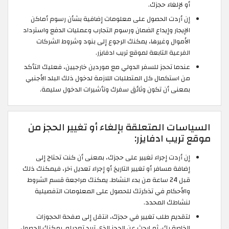
أو لإلغاء حجزك.
إن أردت الحصول على معلومات إضافية بشأن رسوم أماكن
الإيجار وإيداع الضمان ورسوم التجارب وعمليات الدفع واسترداد
الأموال وغيرها، يمكنك الرجوع إلى بنود وشروط الشركات
الفرعية التابعة لموقع تريب ادفايزر.
عندما تحجز للسفر الدولي مع موردين خارجيين، فعليك التأكد
من استكمال كل المتطلبات اللازمة لدخول ذلك البلد الأجنبي
بمعنى أن تكون وثائق سفرك وتأشيرات الدخول سليمة.
السياسات المتعلقة بإلغاء أو تغيير الحجز من
موقع تريب ادفايزر:
إن أردت إجراء تغيير على حجزك، بمعنى أن كنت تحتاج إلى
إضافة مسافر أو تغيير التاريخ أو إجراء تعديل آخر، فيمكنك ذلك
قبل 24 ساعة من بدء النشاط. يمكنك مراجعة قسم الشروط
والأحكام في تذكرتك للحصول على المعلومات التفصيلية
لنشاطك المحدد.
لتقديم طلب تغيير في حجزك، انتقل إلى صفحة الحجوزات
الخاصة بك، ثم ابحث عن الحجز الذي تريد تعديله. يمكنك الحصول