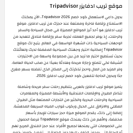
موقع تريب ادفايزر Tripadvisor
بدون داعي لاستعمال كود خصم Tripadvisor 2026، الآن يمكنك
الاستمتاع بإقامة فاخرة وممتعة عند حجزك من تريب ادفايزر. موقع
تريب ادفايزر هو أحد أبرز المواقع المميزة في مجال السياحة والسفر
والرحلات، إذ يوفر لجميع العملاء تجربة سفر وإقامة فنادق للعديد من
الوجهات السياحية ذات الشهرة الواسعة في العالم. يتيح لك موقع
Tripadvisor إمكانية اختيار وجهتك السياحية المفضلة لديك ولعائلتك
بحيث تستطيع اختيار ما تريد من بين مجموعة واسعة من الاختيارات
الشيقة لكي تتمتع بإجازة مريحة وهادئة بعيدًا عن صخب الحياة العامة.
وفر المزيد من المال واحجز تذكرتك إلى المكان الذي تفضله بسعر مغري
جدًا وبدون الحاجة لتفعيل كود خصم تريب ادفايزر 2026.
يتميز موقع تريب ادفايزر بالعربي بتنظيم رحلات سفر مريحة وشاملة
لتذاكر الطيران والإقامات الفندقية والأنشطة المميزة والمغامرات
السياحية والرحلات البحرية والكثير من التجارات الممتعة مثل الطيران
المظلي والانزلاق على الحبال وركوب قوارب المياه السريعة المدهشة.
إضافة إلى ذلك، يقدم الموقع ميزة حجز سيارات للإيجار بأسعار
مخفضة، والأهم من ذلك يمنحك موقع Tripadvisor فرصة الحصول
على الخصومات التي يمنحها لجميع الأفراد عند حجز الفندق المريح لهم
أو الرحلة التي يودون الذهاب إليها دون الحاجة إلى تفعيل كوبون خصم