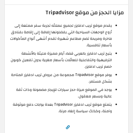
مزايا الحجز من موقع Tripadvisor
يقدم موقع تريب ادفايزر لجميع عملائه تجربة سفر ممتعة إلى
أروع الوجهات السياحية التي يفضلونها إضافة إلى إقامة بفنادق
فاخرة ومريحة تضم مطاعم شهيرة تقدم أشهى أنواع المأكولات
بأسعار تنافسية.
يتيح تريب ادفايزر بالعربي قضاء أيام مميزة مليئة بالأنشطة
الترفيهية والتفاعلية للعائلات بأسعار مغرية بدون تفعيل كوبون
خصم تريب ادفايزر.
يوفر موقع Tripadvisor مجموعة من عروض تريب ادفايزر المتاحة
بشكل مستمر.
يوجد في الموقع ميزة حجز سيارات للإيجار مضمونة وذات ثقة
عالية وبسعر معقول.
يتمتع موقع تريب ادفايزر Tripadvisor بعدة بوابات دفع موثوقة
وآمنة، وكذلك سياسة إلغاء مرنة.