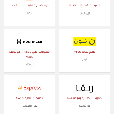
خصومات تصل إلى 25%
كود خصم 30% للعملاء الجدد
اي هيرب
تيمو
خصم لغاية 80%
خصومات حتى 85% + كوبونات
15%
نون
هوستنجر
كوبونات حصرية بقيمة 7%
خصومات لغاية 50%
ريفا فاشون
علي اكسبرس