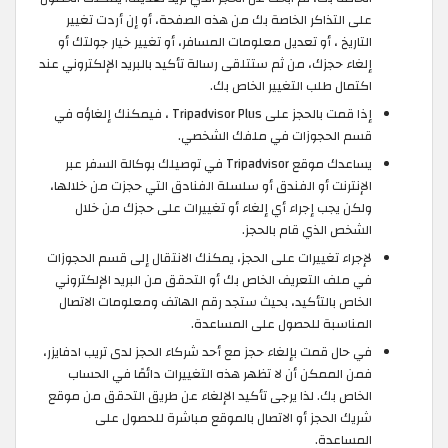
على التذاكر الخاصة بك من هذه الصفحة، أو إن أردت تغيير
التاريخ ، أو تعديل معلومات المسافر، أو تغيير خيار جولتك أو
إلغاء حجزك، من ثم ستتلقى رسالة تأكيد بالبريد الإلكتروني عند
اكتمال طلب التغيير الخاص بك.
إذا قمت بالحجز على Tripadvisor Plus ، فيمكنك إلغاؤه في
قسم الحجوزات في ملفك الشخصي.
يساعدك موقع Tripadvisor في توصيلك بوكالة السفر عبر
الإنترنت أو الفندق أو سلسلة الفنادق التي حجزت من خلالها،
ولكن يجب إجراء أي إلغاء أو تغييرات على حجزك من خلال
الشخص الذي قام بالحجز.
لإجراء تغييرات على الحجز، يمكنك الانتقال إلى قسم الحجوزات
في ملف التعريف الخاص بك أو التحقق من البريد الإلكتروني
الخاص بالتأكيد، بحيث ستجد رقم الهاتف ومعلومات الاتصال
المناسبة للحصول على المساعدة.
في حال قمت بإلغاء حجز مع أحد شركاء الحجز لدى تريب ادفايزر،
فمن الممكن أن لا تظهر هذه التغييرات دائمًا في الحساب
الخاص بك. لذا يرجى تأكيد الإلغاء عن طريق التحقق من موقع
شريك الحجز أو الاتصال بالموقع مباشرة للحصول على
المساعدة.