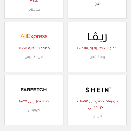
15%
نون
هوستنجر
كوبونات حصرية بقيمة 7%
خصومات لغاية 50%
ريفا فاشون
علي اكسبرس
كوبونات خصم حتى 90% +
خصم يصل إلى 70%
شحن مجاني
فارفيتش
شي ان