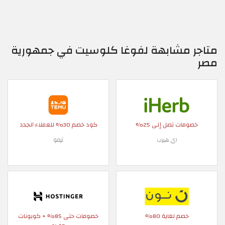
متاجر مشابهة لفوغا كلوسيت في جمهورية
مصر
خصومات تصل إلى 25%
كود خصم 30% للعملاء الجدد
اي هيرب
تيمو
خصم لغاية 80%
خصومات حتى 85% + كوبونات