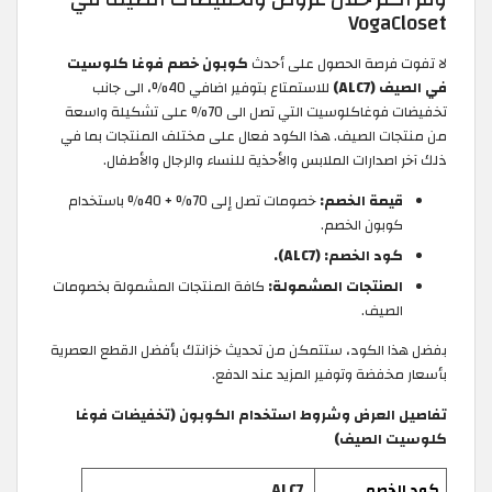
VogaCloset
لا تفوت فرصة الحصول على أحدث
كوبون خصم فوغا كلوسيت
في الصيف (ALC7)
للاستمتاع بتوفير اضافي 40%، الى جانب
تخفيضات فوغاكلوسيت التي تصل الى 70% على تشكيلة واسعة
من منتجات الصيف. هذا الكود فعال على مختلف المنتجات بما في
ذلك آخر اصدارات الملابس والأحذية للنساء والرجال والأطفال.
قيمة الخصم:
خصومات تصل إلى 70% + 40% باستخدام
كوبون الخصم.
كود الخصم: (ALC7).
المنتجات المشمولة:
كافة المنتجات المشمولة بخصومات
الصيف.
بفضل هذا الكود، ستتمكن من تحديث خزانتك بأفضل القطع العصرية
بأسعار مخفضة وتوفير المزيد عند الدفع.
تفاصيل العرض وشروط استخدام الكوبون (تخفيضات فوغا
كلوسيت الصيف)
كود الخصم
ALC7