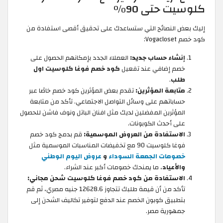
كلوسيت حتى 90%
إليك بعض النصائح التي ستساعدك على تحقيق أقصى استفادة من
كود خصم Vogacloset:
إنشاء حساب جديد:
العملاء الجدد بإمكانهم الحصول على
خصم إضافي عند تفعيل
كود خصم فوغا كلوسيت اول
طلب
.
متابعة المؤثرين:
تقدم بعض المؤثرين كود خصم خاصًا عبر
حساباتهم على وسائل التواصل الاجتماعي. تأكد من متابعة
المؤثرين المفضلين لديك مثل افنان الباتل ونوف فاشن للحصول
على أحدث الكوبونات.
الاستفادة من العروض الموسمية:
قم بدمج كود خصم
فوغا كلوسيت 90 مع تخفيضات المناسبات الموسمية مثل
خصومات الجمعة السوداء
و
عروض اليوم الوطني
والأعياد
، ما يمنحك خصومات أكبر عند الشراء.
الاستفادة من كود خصم فوغا كلوسيت شحن مجاني:
تأكد من أن قيمة طلبك تتجاوز 12628.6 جنيه مصري، ثم قم
بتطبيق كوبون الخصم عند الدفع لتوفير تكاليف الشحن إلى
جمهورية مصر.