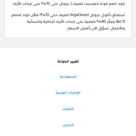
كود خصم فوغا كلوسيت الصيف | عروض حتى 70% على ترندات الأزياء
استمتع بأقوى عروض VogaCloset الصيف حتى 70%! فعّل كود الخصم
(ALC7) ووفّر 40% اضافية على ترندات الأزياء الرجالية والنسائية
والأطفال. تسوّق الان بأفضل الاسعار.
تغيير الدولة
السعودية
الإمارات العربية
الكويت
البحرين