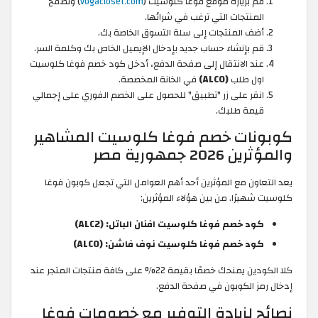
قم بزيارة موقع فوغا كلوسيت (
vogacloset.com
) وتصفح
المنتجات التي ترغب في شرائها.
أضف المنتجات إلى سلة التسوق الخاصة بك.
قم بإنشاء حساب جديد بإدخال الإيميل الخاص بك وكلمة السر.
عند الانتقال إلى صفحة الدفع، أدخل كود خصم فوغا كلوسيت
اول طلب
(ALC0)
في الخانة المخصصة.
انقر على زر "تطبيق" للحصول على الخصم الفوري على إجمالي
قيمة طلبك.
كوبونات خصم فوغا كلوسيت المشاهير
والمؤثرين 2026 جمهورية مصر
يعد التعاون مع المؤثرين أحد أهم العوامل التي تجعل كوبون فوغا
كلوسيت شهيرًا. من بين هؤلاء المؤثرين:
كود خصم فوغا كلوسيت افنان الباتل: (ALC2)
كود خصم فوغا كلوسيت نوف فاشن: (ALC0)
كلا الكودين يمنحك خصمًا بقيمة 22% على كافة منتجات المتجر عند
إدخال رمز الكوبون في صفحة الدفع.
نصائح لزيادة التوفير مع خصومات فوغا