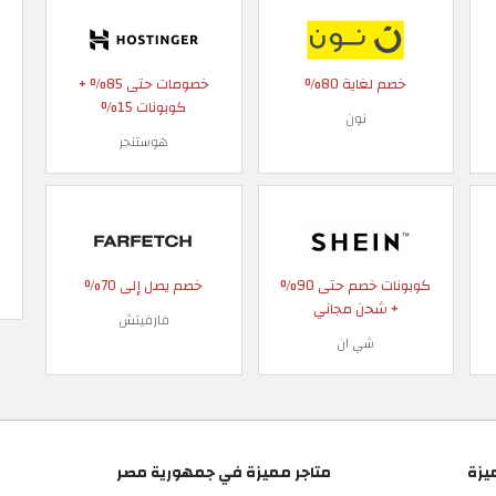
خصم لغاية 80%
خصومات حتى 85% +
كوبونات 15%
نون
هوستنجر
كوبونات خصم حتى 90%
خصم يصل إلى 70%
+ شحن مجاني
فارفيتش
شي ان
يزة
متاجر مميزة في جمهورية مصر