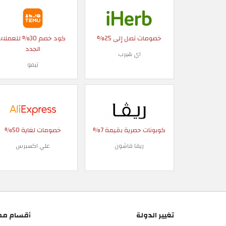
خصومات تصل إلى 25%
كود خصم 30% للعملاء
الجدد
اي هيرب
تيمو
كوبونات حصرية بقيمة 7%
خصومات لغاية 50%
ريفا فاشون
علي اكسبرس
تغيير الدولة
أقسام مم