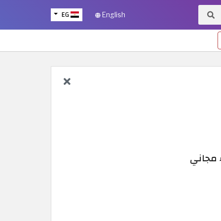
EG
English