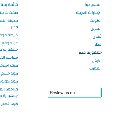
السعودية
قائمة بمتا
الإمارات العربية
صفقات متا
الكويت
مدونة الت
مصر
البحرين
خريطة موق
عُمان
عن موقع ا
قطر
جمهورية م
جمهورية مصر
سياسة الخ
الاردن
كيف استخد
المغرب
كود خصم تر
كود كوبون
مراجعة الم
جمهورية م
كود خصم سبورتر