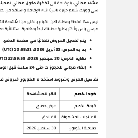
عشاء مجاني
، بالإضافة الى
تذكرة دخول مجاني لمدينة 
سي وورلد، كلايم جزيرة ياس) اثناء الإقامة واستفد من بطاقة
ليس هذا فقط!! يمكنك الآن القيام بالكثير من الأنشطة 
مرسى ياس وأكثر بكثير! عطلتك تبدأ بمغامرة استثنائية م
يتم تفعيل العروض تلقائيًا في صفحة الدفع.
بداية العرض: 23 أبريل 2026، 10:58:31 (UTC)
نهاية العرض: 30 سبتمبر 2026، 23:59:59 (UTC)
إلغاء مجاني للحجوزات حتى 24 ساعة قبل الوصول، مع مراعاة توفر الأماكن.
تفاصيل العرض وشروط استخدام الكوبون (عروض فنادق
كود الخصم
انقر للمشاهدة
قيمة الخصم
عرض حصري
المنتجات المشمولة
الفنادق
صلاحية الكوبون
30 سبتمبر, 2026