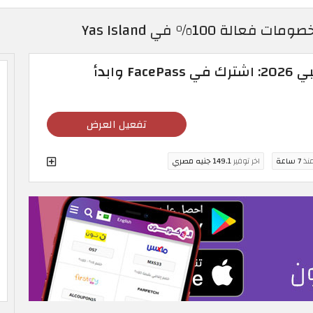
عروض جزيرة ياس أبوظبي 2026: اشترك في FacePass وابدأ
تفعيل العرض
منذ
7 ساعة
اخر توفير
149.1 جنيه مصري