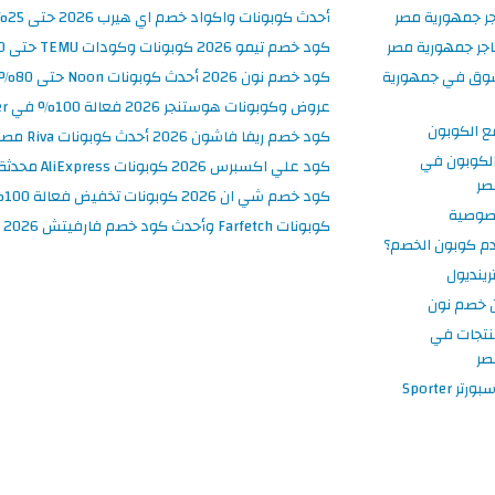
جر جمهورية مصر
أحدث كوبونات واكواد خصم اي هيرب 2026 حتى 25% في iHerb مصر
جر جمهورية مصر
كود خصم تيمو 2026 كوبونات وكودات TEMU حتى 90% على الطلبات
سوق في جمهورية
كود خصم نون 2026 أحدث كوبونات Noon حتى 80% على المنتجات
عروض وكوبونات هوستنجر 2026 فعالة 100% في Hostinger مصر
ع الكوبون
كود خصم ريفا فاشون 2026 أحدث كوبونات Riva مصر حتى 50%
لكوبون في
كود علي اكسبرس 2026 كوبونات AliExpress محدثة وفعالة حتى 50%
صر
كود خصم شي ان 2026 كوبونات تخفيض فعالة 100% في SHEIN مصر
صوصية
كوبونات Farfetch وأحدث كود خصم فارفيتش 2026
م كوبون الخصم؟
ينديول
 خصم نون
نتجات في
صر
 Sporter