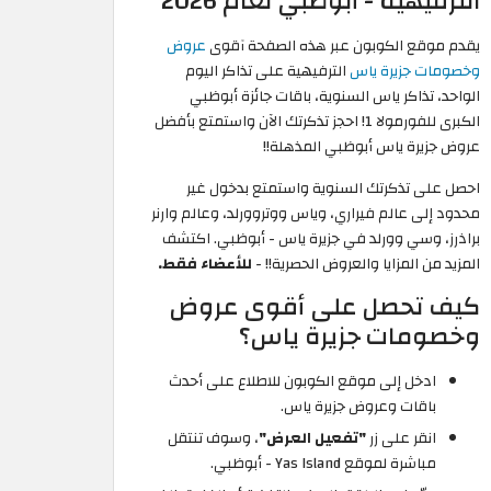
الترفيهية - أبوظبي لعام 2026
يقدم موقع الكوبون عبر هذه الصفحة آقوى
عروض
وخصومات جزيرة ياس
الترفيهية على تذاكر اليوم
الواحد، تذاكر ياس السنوية، باقات جائزة أبوظبي
الكبرى للفورمولا 1! احجز تذكرتك الآن واستمتع بأفضل
عروض جزيرة ياس أبوظبي المذهلة!!
احصل على تذكرتك السنوية واستمتع بدخول غير
محدود إلى عالم فيراري، وياس ووتروورلد، وعالم وارنر
براذرز، وسي وورلد في جزيرة ياس - أبوظبي. اكتشف
المزيد من المزايا والعروض الحصرية!! -
للأعضاء فقط.
كيف تحصل على أقوى عروض
وخصومات جزيرة ياس؟
ادخل إلى موقع الكوبون للاطلاع على أحدث
باقات وعروض جزيرة ياس.
انقر على زر
"تفعيل العرض"
، وسوف تنتقل
مباشرة لموقع Yas Island - أبوظبي.