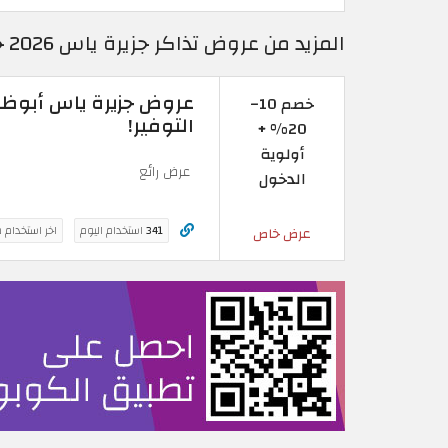
المزيد من عروض تذاكر جزيرة ياس 2026 خصومات فعالة 100% في Yas Island
خصم 10–
التوفير!
20% +
أولوية
عرض رائع
الدخول
341
استخدام اليوم
اخر استخدام 
عرض خاص