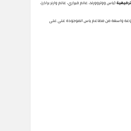
رفيهية
(ياس ووتروورلد، عالم فيراري، عالم وارنر براذرز،
ي مجموعة واسعة من مطاعم ياس الموجودة على على