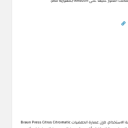
إذا كنت تبحث عن عصارة حمضيات موثوقة وسهلة الاستخدام، فإن عصارة الحمضيات Braun Press Citrus Citromatic