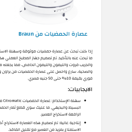
عصارة الحمضيات من Braun
ما تبحث عنه بالتأكيد. تم تصميم جهاز المطبخ العملي هذ
والجريب فروت والليمون والليمون الحامض، مما يجعله مث
فوري بقيمة 10% حتى 50 جنيه مصري.
الايجابيات:
سهل
البسيط والبديهي. ما عليك سوى قطع ثمار الحم
الرافعة لاستخراج العصير.
إنتاجية عالية: تم تصميم هذه العصارة لاستخراج 
الاستمتاع بمزيد من العصير مع تقليل الفاقد.