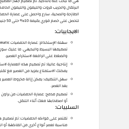
هي ما تبحث عنه بالتأكيد. تم تصميم جهاز المطب
البرتقال والجريب فروت والليمون والليمون الحام
لتحصل على خصم فوري بقيمة 10% حتى 50 جنيه مصري.
الايجابيات:
تصميمها البسيط والبديهي. ما عليك سوى
والضغط على الرافعة لاستخراج العصير.
إنتاجية عالية: تم تصميم هذه العصارة لاس
يمكنك الاستمتاع بمزيد من العصير مع تقلي
سهل التنظيف: يمكن إزالة مخروط العصير 
بعد العصر.
تصميم مدمج: عصارة الحمضيات من براون 
أو اصطحابها معك أثناء التنقل.
السلبيات:
تقتصر على فواكه الحمضيات: تم تصميم هذ
مناسبة لعصر أنواع أخرى من الفاكهة أو الخ