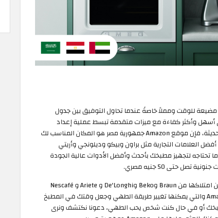
مضيعة للوقت ومملاً خاصةً عندما تحاول التوفيق بين جدول
 أسهل وأكثر كفاءة مع ميزات متقدمة تبسط عملية إعداد
الوجبات وتوفر الوقت. إذا كنت تبحث عن هذه الأدوات الحديثة، فإن موقع Amazon جمهورية مصر هو المكان المناسب لك
ضل العلامات التجارية مثل براون وبيكو وديلونجي وأريتي
 تحتاجه لتجهيز مطبخك بأحدث وأفضل الأدوات عالية الجودة
صل حتى 50 جنيه مصري.
قمنا بتجميع قائمة بأفضل 5 أدوات وأجهزة مطبخ لا بد من امتلاكها من Braun وBeko وDe'Longhi و Ariete و Nescafé
Dolce Gusto والتي تستطيع العثور عليها على Amazon UAE والتي يمكنها تغيير طريقة الطهي وجعل وقتك في المطبخ
بخك أو في حال كنت شخص يحب الطهي، دعونا نكتشف ونرى