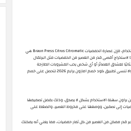
إذا كنت تبحث عن عصارة حمضيات موثوقة وسهلة الاستخدام، فإن عصارة الحمضيات Braun Press Citrus Citromatic هي
ا لاستخراج أقصى قدر من العصير من الحمضيات مثل البرتقال
اليًا لعشاق العصائر أو أي شخص يحب المشروبات الطازجة
والصحية، سارع واحصل على عصارة الحمضيات من براون ولا تنسى تطبيق كود خصم امازون برايم 2026 لتحصل على خصم
ة الإستخدام: عصارة الحمضيات Citromatic من براون سهلة الاستخدام بشكل لا يصدق، وذلك بفضل تصميمها
ضيات إلى نصفين، ووضعها على مخروط العصير، والضغط على
أكبر قدر ممكن من العصير من كل ثمار حمضيات، مما يعني أنه يمكنك