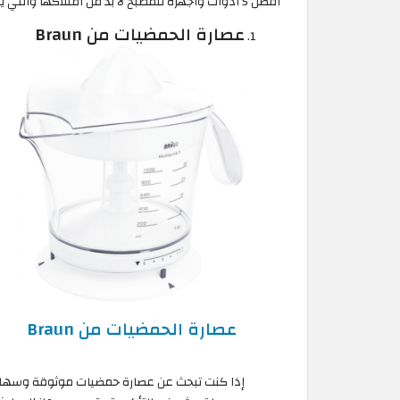
أفضل 5 أدوات وأجهزة للمطبخ لا بد من امتلاكها والتي يمكنك العثور عليها على Amazon جمهورية مصر:
عصارة الحمضيات من Braun
عصارة الحمضيات من Braun