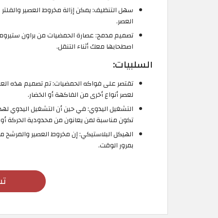
سهل التنظيف: يمكن إزالة مخروط العصير والفلت
العصر.
تصميم مدمج: عصارة الحمضيات من براون ستيروم
اصطحابها معك أثناء التنقل.
السلبيات:
تقتصر على فواكه الحمضيات: تم تصميم هذه العص
لعصر أنواع أخرى من الفاكهة أو الخضار.
التشغيل اليدوي: في حين أن التشغيل اليدوي لهذه
تكون مناسبة لمن يعانون من محدودية الحركة أو 
الهيكل البلاستيكي: إن مخروط العصير والمرشح مصن
بمرور الوقت.
تس