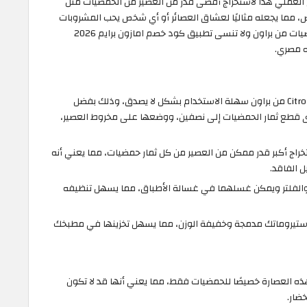
خ العملي هذا لاستخراج أقصى قدر من العصير من الحمضيات مثل
ض، مما يجعله مثاليًا لعشاق العصائر أو أي شخص يحب المشروبات
الطازجة والصحية، سارع واحصل على عصارة الحمضيات من براون ولا تنسى تطبيق كود خصم امازون برايم 2026
سهلة الإستخدام: عصارة الحمضيات Citromatic من براون سهلة الاستخدام بشكل لا يصدق، وذلك بفضل
 قطع ثمار الحمضيات إلى نصفين، ووضعها على مخروط العصير،
تخراج أكبر قدر ممكن من العصير من كل ثمار حمضيات، مما يعني أنه
ل الفاقد.
والفلتر ويمكن غسلهما في غسالة الأطباق، مما يسهل تنظيفه
ستيروماتك مدمجة وخفيفة الوزن، مما يسهل تخزينها في مطبخك
ه العصارة خصيصًا للحمضيات فقط، مما يعني أنها قد لا تكون
ضار.