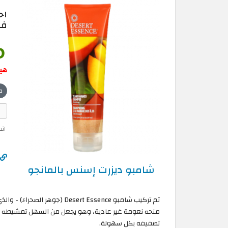
اح
في
هي
ص
ان
شامبو ديزرت إسنس بالمانجو
تم تركيب شامبو esert Essence
منحه نعومة غير عادية، وهو يجعل من السهل تمشيطه بع
تصفيفه بكل سهولة.