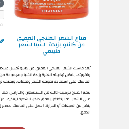
ص
ان
قناع الشعر العلاجي العميق
من كانتو بزبدة الشيا لشعر
طبيعي
يُعد ماسك الشعر العلاجي العميق من كانتو أفضل منتجات
وتقويتها بفضل تركيبته الغنية بزبدة الشيا ومجموعة من ا
الماسك على استعادة نعومة الشعر ولمعانه، ويمنحه ترطي
يتميز المنتج بتركيبة خالية من السيليكون والبارابين، مما
على الشعر. كما يتغلغل بعمق داخل الشعرة ليغذيها من الد
يتضرر من الصبغات أو الحرارة، احصل على الماسك بخصم إضا
الدفع.