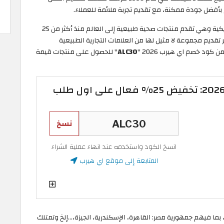
أفضل جودة ممكنة، مع تقديم تجربة ملائمة للعملاء.
تأسست iHerb في كاليفورنيا في الولايات المتحدة الأمريكية وهي تقدم منتجات صحية طبيعية إلى العالم منذ أكثر من 25
قديم مجموعة لا مثيل لها من العلامات التجارية الطبيعية
كود خصم اي هيرب 2026 "
ALC30
" للحصول على منتجات قيمة
نسخ
انسخ الكود واستخدمه عند انهاء عملية الشراء
المتابعة إلى موقع اي هيرب
كثر من 185 دولة حول العالم، بما فيهم جمهورية مصر: القاهرة، الإسكندرية، الجيزة،...إلخ وتمتلك