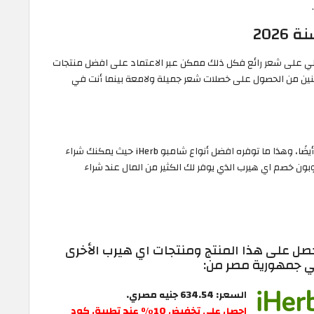
202
صلي على شعر رائع فكل ذلك ممكن عبر الاعتماد على افضل منتجات
ين من الحصول على خصلات شعر جميلة ولامعة بينما أنت في
شعرك بحاجة للتغذية ليس فقط من الخارج بل من الداخل أيضًا، وهذا ما توفره افضل أنواع شامبو iHerb حيث يمكنك شراء
ون خصم اي هيرب الذي يوفر لك الكثير من المال عند شراء
صل على هذا المنتج ومنتجات اي هيرب الأخرى
 جمهورية مصر من:
السعر: 634.54 جنيه مصري.
احصل على تخفيض 10٪ عند تطبيق كود