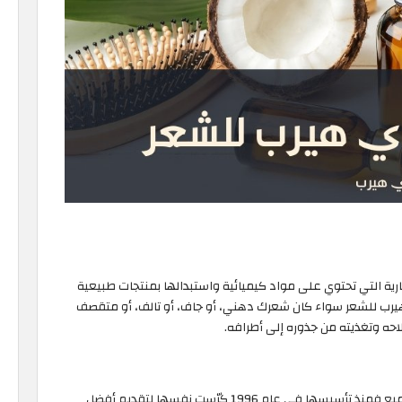
ية التي تحتوي على مواد كيميائية واستبدالها بمنتجات طبيعية
يرب للشعر سواء كان شعرك دهني، أو جاف، أو تالف، أو متقصف
احه وتغذيته من جذوره إلى أطرافه.
تتولى أي هيرب مهمة جعل الصحة والعافية بمتناول الجميع فمنذ تأسيسها في عام 1996 كرّست نفسها لتقديم أفضل