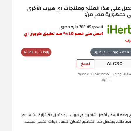
صل على هذا المنتج ومنتجات اي هيرب الأخرى
 جمهورية مصر من:
السعر: 782.45 جنيه مصري.
احصل على خصم 10٪ عند تطبيق كوبون آي
رب
فحة كوبونات اي هيرب
رابط شراء المنتج
نسخ
سخ الكود واستخدمه عند انهاء عملية
الشراء
D (جوهر الصحراء) - والذي يعده البعض أفضل شامبو اي هيرب - بهدف زيادة غزارة الشعر مع
د ذلك، وبفضل هذا الشامبو تتمكن النساء ذوات الشعر المجعد