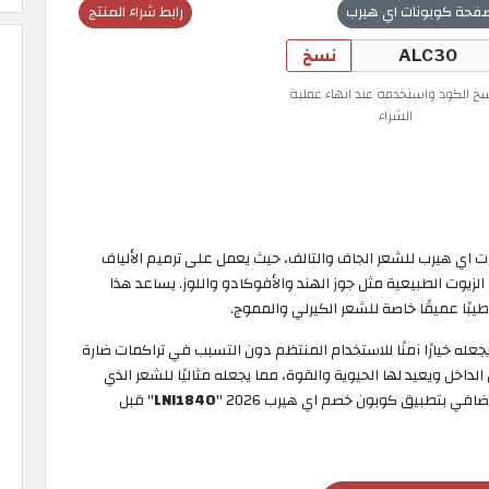
فحة كوبونات اي هيرب
رابط شراء المنتج
نسخ
سخ الكود واستخدمه عند انهاء عملية
الشراء
 اي هيرب للشعر الجاف والتالف، حيث يعمل على ترميم الألياف
لزيوت الطبيعية مثل جوز الهند والأفوكادو واللوز. يساعد هذا
بًا عميقًا خاصة للشعر الكيرلي والمموج.
 يجعله خيارًا آمنًا للاستخدام المنتظم دون التسبب في تراكمات ضارة
اخل ويعيد لها الحيوية والقوة، مما يجعله مثاليًا للشعر الذي
في بتطبيق كوبون خصم اي هيرب 2026 "
LNI1840
" قبل