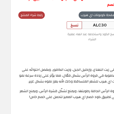
خصم
فحة كوبونات اي هيرب
رابط شراء المنتج
نسخ
سخ الكود واستخدمه عند انهاء عملية
الشراء
زيت النعناع، وإكليل الجبل، وزيت الكافور، وبفضل احتوائه على
دموية في فروة الرأس بشكل فعّال، مما يؤثر على زيادة سرعة نمو
اي هيرب للشعر المتساقط وذلك لأنه يعزز نموه بشكل غزير.
ة الرأس الجافة رطوبتها، ويمنع تشكّل قشرة الرأس، ويمنح الشعر
لا تنسى تطبيق كود خصم اي هيرب المميز لتحصل على خصم خاص!