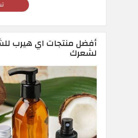
تس
لشعرك