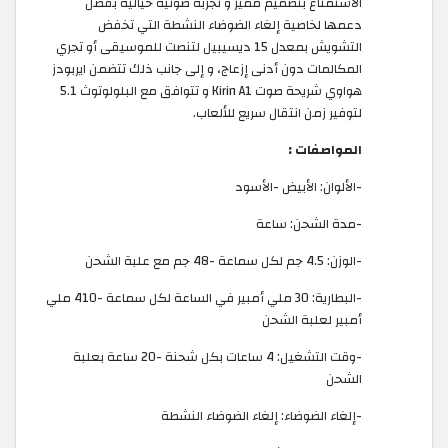
الاستمتاع بتصميم مميز و تجربة صوتية خيالية بفضل
دعمها لخاصية إلغاء الضوضاء النشطة التي تخفض
التشويش بمعدل 15 ديسيبيل لتنصت للموسيقى أو تجري
المكالمات دون أدنى إزعاج، و إلى جانب ذلك تتضمن ايربودز
هواوي شريحة صوت Kirin A1 و تتوافق مع البلولوتوث 5.1
لتوفير زمن انتقال سريع للألعاب.
المواصفات :
-الألوان: الأبيض -الأسود
-مدة الشحن: ساعة
-الوزن: 4.5 جم لكل سماعة -48 جم مع علبة الشحن
-البطارية: 30 ملي أمبير في الساعة لكل سماعة -410 ملي
أمبير لعلبة الشحن
-وقت التشغيل: 4 ساعات بكل شحنة -20 ساعة بعلبة
الشحن
-إلغاء الضوضاء: إلغاء الضوضاء النشطة