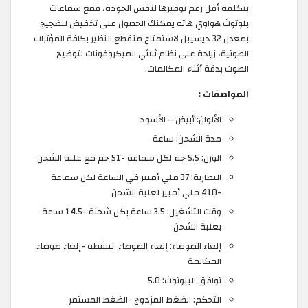
بتكلفة أقل رغم توفيرها لنفس الجودة، فمع سماعات
بلوتوث هواوي هاته يمكنك الحصول على تخفيض للضجيج
بمعدل 32 ديسيبل لاستمتاع منقطع النظير بكافة المؤثرات
الصوتية، زيادة على نظام ثلاثي الميكروفونات لتوضيح
الصوت بدقة أثناء المكالمات.
المواصفات :
الألوان: أبيض – الأسود
مدة الشحن: ساعة
الوزن: 5.5 جم لكل سماعة -51 جم مع علبة الشحن
البطارية: 37 ملي أمبير في الساعة لكل سماعة
-410 ملي أمبير لعلبة الشحن
وقت التشغيل: 3.5 ساعة بكل شحنة -14.5 ساعة
بعلبة الشحن
إلغاء الضوضاء: إلغاء الضوضاء النشطة -إلغاء ضوضاء
المكالمة
توافق البلوتوث: 5.0
التحكم: الضغط المزدوج -الضغط المستمر