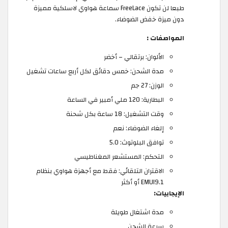
طبعا لن تكون FreeLace سماعة هواوي لاسلكية مميزة
دون ميزة خفض الضوضاء.
المواصفات :
الألوان: برتقالي – أخضر
مدة الشحن: خمس دقائق لكل أربع ساعات تشغيل
الوزن: 27 جم
البطارية: 120 ملي أمبير في الساعة
وقت التشغيل: 18 ساعة بكل شحنة
إلغاء الضوضاء: نعم
توافق البلوتوث: 5.0
التحكم: المستشعر المغناطيسي
الاقتران التلقائي: فقط مع أجهزة هواوي بنظام
EMUI9.1 أو أكثر
الإيجابيات:
مدة اشتغال طويلة
سرعة الشحن