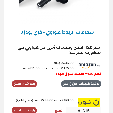
سماعات ايربودز هواوي - فري بودز i3
اشترِ هذا المنتج ومنتجات أخرى من هواوي في
جمهورية مصر عبر:
2,736.00 جنيه
2,125.00 جنيه -
ستوفر
611.00 جنيه
خصم 10% لعملاء سوق الجدد
صفحة كوبونات امازون مصر
رابط شراء المنتج
2760.00 جنيه
2299.00 جنيه (خصم 16٪)
نسخ
رابط شراء المنتج