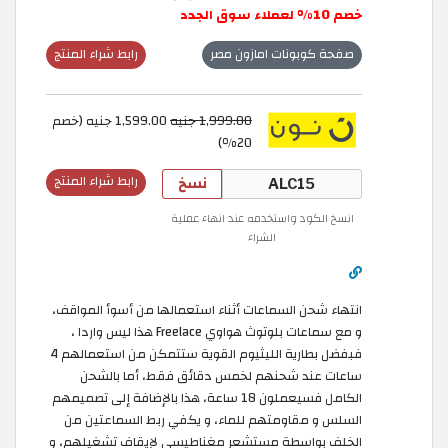
خصم 10% لعملاء سوق الجدد
صفحة كوبونات امازون مصر
رابط شراء المنتج
999.00 جنيه
,
1
1,599.00 جنيه (خصم
20٪)
نسخ
رابط شراء المنتج
انسخ الكود واستخدمه عند انهاء عملية
الشراء
انتهاء شحن السماعات أثناء استعمالها من أسوأ المواقف،
و مع سماعات بلوتوث هواوي Freelace هذا ليس واردا ،
فبفضل بطارية الليثيوم القوية ستتمكن من استعمالهم 4
ساعات عند شحنهم لخمس دقائق فقط، أما بالشحن
الكامل فسيعملون 18 ساعة، هذا بالإضافة إلى تصميمهم
السلس و مقاومتهم للماء، و يكفي ربط السماعتين من
الخلف بواسطة مستشعر مغناطيسي لإيقاف تشغيلهم، و