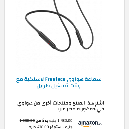
سماعة هواوي Freelace لاسلكية مع
وقت تشغيل طويل
اشترِ هذا المنتج ومنتجات أخرى من هواوي
في جمهورية مصر عبر:
1,450.00 جنيه
بدلاً من
1,888.00
جنيه
-
ستوفر
438.00 جنيه