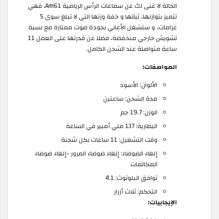
الحالة لا غنى لك عن سماعات الرأس الرياضية Am61، فهي
تتميز بتوازنها، ثباتها و خفة وزنها التي لا تبلغ سوى 5
غرامات، و ستشغل الأغاني بجودة صوت ممتازة مع نسبة
تشويش خارجي منخفضة، فضلا عن قدرتها على العمل 11
ساعة متواصلة عند الشحن الكامل.
المواصفات:
الألوان: الأسود
مدة الشحن: ساعتين
الوزن: 19.7 جم
البطارية: 137 ملي أمبير في الساعة
وقت التشغيل: 11 ساعات بكل شحنة
إلغاء الضوضاء: إلغاء ضوضاء المرور -إلغاء ضوضاء
المكالمات
توافق البلوتوث: 4.1
التحكم: ثلاث أزرار
الإيجابيات: