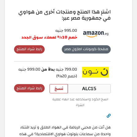
اشترِ هذا المنتج ومنتجات أخرى من هواوي
في جمهورية مصر عبر:
995.00 جنيه
خصم 10% لعملاء سوق الجدد
صفحة كوبونات امازون مصر
رابط شراء المنتج
799.00 جنيه
بدلاً من
999.00 جنيه
(خصم 20%)
نسخ
رابط شراء المنتج
انسخ الكود واستخدمه عند انهاء عملية
الشراء
هل أنت من محبي الرياضة في الهواء الطلق و تريد اقتناء
واحدة من سماعات بلوتوث هواوي الاقتصادية؟ في هذه