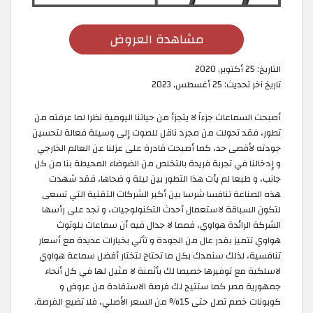
مشاهدة العروض
التاريخ:
25 أكتوبر, 2020
تاريخ آخر تحديث:
25 أغسطس, 2023
أصبحت السماعات جزءاً لا يتجزأ من حياتنا اليومية نظرا لما عرفته من
تطور، فقد تحولت من مجرد ناقل للصوت إلى وسيلة فعالة لتحسين
جودته لأقصى حد، كما أصبحت قادرة على عزلنا عن العالم الخارجي
و إدخالنا في تجربة فريدة بالتخلص من الضوضاء المحيطة بنا من كل
جانب، و طبعا لم يأت هذا التطور بين ليلة و ضحاها، فقد شهدت
هذه الصناعة تنافسا شرسا بين أكبر الشركات التقنية التي تسعى
لتكون السباقة لاستعمال أحدث التكنولوجيات، و نجد على رأسها
الشركة الرائدة هواوي، فمما لا جدال فيه أن سماعات بلوتوث
هواوي تتميز بقدر عال من الجودة و تأتي بخيارات عديدة مع أسعار
تنافسية، لذلك سنمدك بكل ما تحتاج لتختار أفضل سماعة هواوي
لاسلكية مع توفيرها خصيصا لك بأثمنة لا مثيل لها في كل أنحاء
جمهورية مصر كما ستتيح لك فرصة الاستفادة من عروض و
كوبونات خصم تصل حتى 15% من السعر الأصلي، فلا تضيع الفرصة.