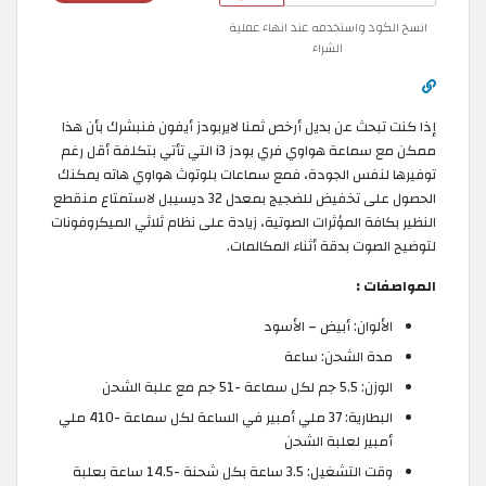
انسخ الكود واستخدمه عند انهاء عملية
الشراء
إذا كنت تبحث عن بديل أرخص ثمنا لايربودز أيفون فنبشرك بأن هذا
ممكن مع سماعة هواوي فري بودز i3 التي تأتي بتكلفة أقل رغم
توفيرها لنفس الجودة، فمع سماعات بلوتوث هواوي هاته يمكنك
الحصول على تخفيض للضجيج بمعدل 32 ديسيبل لاستمتاع منقطع
النظير بكافة المؤثرات الصوتية، زيادة على نظام ثلاثي الميكروفونات
لتوضيح الصوت بدقة أثناء المكالمات.
المواصفات :
الألوان: أبيض – الأسود
مدة الشحن: ساعة
الوزن: 5.5 جم لكل سماعة -51 جم مع علبة الشحن
البطارية: 37 ملي أمبير في الساعة لكل سماعة -410 ملي
أمبير لعلبة الشحن
وقت التشغيل: 3.5 ساعة بكل شحنة -14.5 ساعة بعلبة