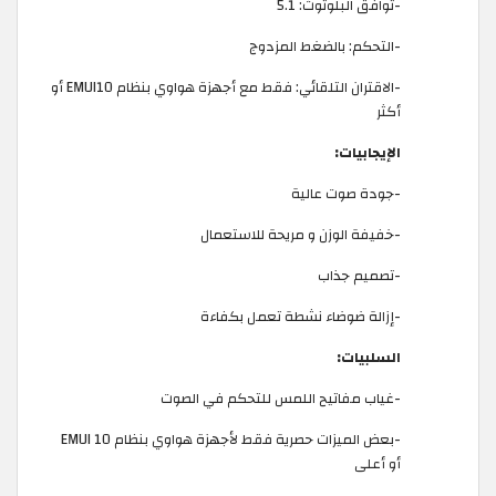
-توافق البلوتوث: 5.1
-التحكم: بالضغط المزدوج
-الاقتران التلقائي: فقط مع أجهزة هواوي بنظام EMUI10 أو
أكثر
الإيجابيات:
-جودة صوت عالية
-خفيفة الوزن و مريحة للاستعمال
-تصميم جذاب
-إزالة ضوضاء نشطة تعمل بكفاءة
السلبيات:
-غياب مفاتيح اللمس للتحكم في الصوت
-بعض الميزات حصرية فقط لأجهزة هواوي بنظام EMUI 10
أو أعلى