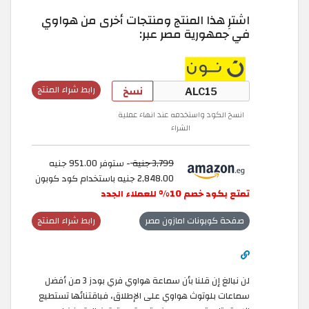
اشترِ هذا المنتج ومنتجات أخرى من هواوي
في جمهورية مصر عبر:
نسخ
رابط شراء المنتج
انسخ الكود واستخدمه عند انهاء عملية
الشراء
3,799 جنية
- ستوفر 951.00 جنيه
2,848.00 جنيه باستخدام كود كوبون
تمتع بكود خصم 10% للعملاء الجدد
صفحة كوبونات امازون مصر
رابط شراء المنتج
لن نبالغ إن قلنا بأن سماعة هواوي فري بودز 3 من أفضل
سماعات بلوتوث هواوي على الإطلاق، فباقتنائها تستطيع