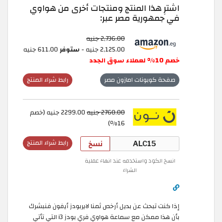
اشترِ هذا المنتج ومنتجات أخرى من هواوي
في جمهورية مصر عبر:
2,736.00 جنيه
2,125.00 جنيه -
ستوفر
611.00 جنيه
خصم 10% لعملاء سوق الجدد
صفحة كوبونات امازون مصر
رابط شراء المنتج
2760.00 جنيه
2299.00 جنيه (خصم
16٪)
نسخ
رابط شراء المنتج
انسخ الكود واستخدمه عند انهاء عملية
الشراء
إذا كنت تبحث عن بديل أرخص ثمنا لايربودز أيفون فنبشرك
بأن هذا ممكن مع سماعة هواوي فري بودز i3 التي تأتي