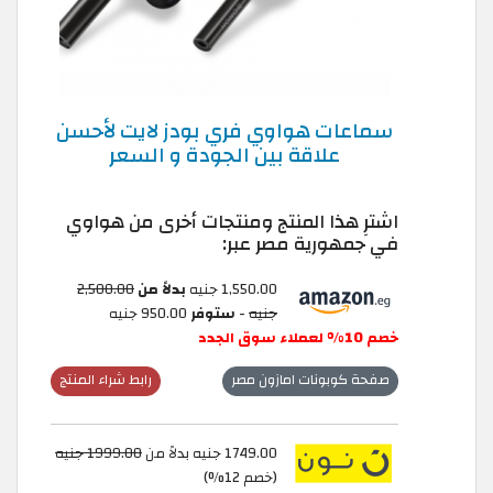
سماعات هواوي فري بودز لايت لأحسن
علاقة بين الجودة و السعر
اشترِ هذا المنتج ومنتجات أخرى من هواوي
في جمهورية مصر عبر:
1,550.00 جنيه
بدلاً من
2,500.00
جنيه
-
ستوفر
950.00 جنيه
خصم 10% لعملاء سوق الجدد
صفحة كوبونات امازون مصر
رابط شراء المنتج
1749.00 جنيه بدلاً من
1999.00 جنيه
(خصم 12%)