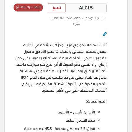
نسخ
رابط شراء المنتج
انسخ الكود واستخدمه عند انهاء عملية
الشراء
تثبت سماعات هواوي فري بودز لايت بأناقة في أذنيك
بفضل تصميم انسيابي و سدادات تمنع الانزلاق و تعزل
الضجيج الخارجي لتمنحك فرصة الاستمتاع بالموسيقى دون
إزعاج، و لا ننسى ذكر الصوت الرائع الذي تتم موازنته داخليا،
كما تعتبر فري بودز لايت أفضل سماعة هواوي لاسلكية
مقاومة للماء فهي مزودة بطبقة من طلاء النانو IPX4
لتضمن القدرة على تأدية أنشطتك الخارجية على إيقاع
أنغامك المفضلة حتى في الأيام الممطرة.
المواصفات:
الألوان: الأبيض – الأسود
مدة الشحن: ساعة
الوزن: 5.5 جم لكل سماعة -45.5 جم مع علبة