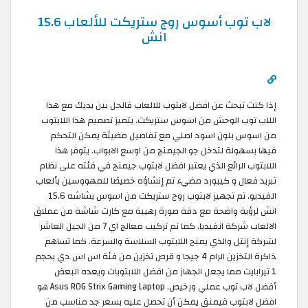
لاب توب أسوس روج ستريكت للألعاب 15.6
انش
إذا كنت تبحث عن افضل لابتوب للالعاب فالحل بين يديك مع هذا
اللاب توب الوحش من اسوس ستريكت. يتميز تصميم هذا اللابتوب
من اسوس بلون اسود اصلي مع تفاصيل مضيئة يمكن التحكم
فيها بسهولة لتدخل جو الجيمنج من اوسع الابواب. يتوفر هذا
اللابتوب الرائع الذي يعتبر افضل لابتوب جيمنج في فئته على نظام
تبريد فعال و كيبورد مضيء تم إنشاؤه خصيصًا للمهووسين بألعاب
الفيديو. تم تجهيز لابتوب روج ستريكت من اسوس بشاشه 15.6
انش لرؤية واضحة مع دقة صورة رهيبة مع كارت شاشة من عملاق
الالعاب شركة انفيديا. كما تم تركيب معالج اي 7 من الجيل العاشر
لشركة إنتل والذي يمنح اللابتوب السلاسة والسرعة. كما تساهم
ذاكرة التخزين الرام 4 جيجا و قرص تخزين من فئة اس اس دي بحجم
1 تيرابايت مما يجعل الجهاز من افضل اللابتوبات ويعده البعض
أفضل لاب توب عملي ورخيص. Asus ROG Strix Gaming Laptop هو
افضل لابتوب قيمنق يمكن أن تحصل عليه بسعر جد مناسب من