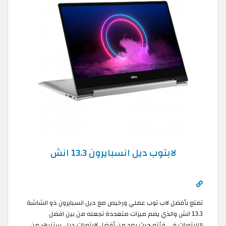
لابتوب ديل انسبايرون 13.3 انش
تمتع بأفضل لاب توب عملي ورخيص مع ديل انسبايرون ذو الشاشة
13.3 انش والذي يضم ميزات متعددة تجعله من بين افضل
اللابتوبات في فئته حيث يعد من أفضل لابتوبات ديل. ستنبهر من