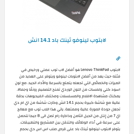
لابتوب لينوفو ثينك باد 14.1 انش
لابتوب Lenovo ThinkPad هو أفضل لاب توب عملي ورخيص في
فئته حيث يعد من أفضل لابتوبات لينوفو ويتوفر على العديد من
الميزات والخصائص التي تجعله يتمتع بالسرعة والأداء الجيد. مع لون
اسود كلي ولمسات من اللون الوردي تمنح التصميم رونقًا وجمالا.
يمكنك مشاهدة الافلام والمسلسلات ومختلف الفيديوهات بدقة
عالية مع شاشة كبيرة بحجم 14.1 انش وكارت شاشة من اي ام دي
تجعل جودة الصورة عالية وممتعة. ياتي هذا اللاب توب مع معالج
اي 7 من إنتل من الجيل الثامن وذاكرة رام تصل الى 8 جيجا لتحصل
على سرعة في أداء الوظائف والتنقل بين المشاريع والتطبيقات.
يتوفر لابتوب لينوفو ثينك باد على قرص صلب اس اس دي بحجم