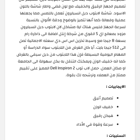
تصميم الجهاز الرقيق والخفيف مع لون فضي واطار شاشة باللون
الاسود. شاشة لابتوب ديل انسبايرون تعمل باللمس مما يجعلها
عملية وفعالة كما أنها تتميز بالوضوح ودقة الألوان. بالنسبة
لسرعة الجهاز فليس هناك اية مشاكل لان لابتوب ديل انسبايرون
مزود بمعالج اي 5 القوي من شركة إنتل اضافة الى ذاكرة رام
بسعة 8 جيجا مع وسيط تخزين اس اس دي سعته الاجمالية تصل
الى 512 جيجا بايت. أيا كان الغرض من اللابتوب سواء الدراسة أو
المهام اليومية البسيطة فإن هذا اللابتوب من ديل سيفي بالغرض
كما انه خفيف الوزن ويمكنك التنقل به بكل سهولة الى الجامعة
او مكان العمل. حصل لاب توب Dell Inspiron 2 المميز على تقييم
ممتاز من العملاء ونرشحه لك بقوة.
الايجابيات :
تصميم أنيق
خفيف الوزن
هيكل رقيق
سرعة وقوة في الأداء
السلبيات :