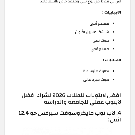
اس بي فقط من نوع سي ومنفذ خاص بالسماعات.
الايجابيات :
تصميم أنيق
شاشة بملايين الألوان
صوت نقي
معالج قوي
السلبيات :
بطارية متوسطة
صوت مبرد عالي
افضل لابتوبات للطلاب 2026 لشراء افضل
لابتوب عملي للجامعه والدراسة
4. لاب توب مايكروسوفت سيرفس جو 12.4
انس :