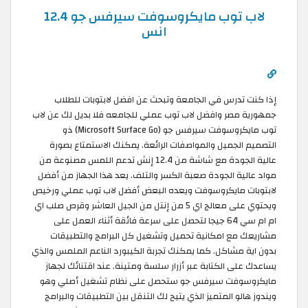
لاب توب مايكروسوفت سيرفس جو 12.4
انس
إذا كنت تدرس في الجامعة وتبحث عن افضل لابتوبات للطلاب
جمهورية مصر وافضل لاب توب عملي للجامعه فلا بديل لك عن لاب
توب مايكروسوفت سيرفس جو (Microsoft Surface Go) ذو
التصميم الجميل والمواصفات الرائعة. يمكنك الاستمتاع بصورة
عالية الجودة مع شاشة من 12.4 إنش تدعم اللمس مصنوعة من
مواد عالية الجودة صعبة الكسر والتلف. يعد هذا الجهاز من أفضل
لابتوبات مايكروسوفت ويعده البعض أفضل لاب توب عملي ورخيص
ويحتوي على معالج اي 5 من إنتل من الجيل العاشر وقرص صلب اي
ام ام سي 64 جيجا لتحصل على سرعة فائقة أثناء العمل على
مشاريعك مع امكانية تحميل وتشغيل كل البرامج والتطبيقات
بدون اية مشاكل. كما يمكنك تجربة الكيبورد الناعم الملمس والذي
يساعدك على الكتابة عبر أزرار سلسة ومتينة. عند اقتنائك لجهاز
مايكروسوفت سيرفس جو ستحصل على نظام تشغيل أصلي وهو
ويندوز هالو المتميز الذي يتيح لك التنقل بين التطبيقات والبرامج