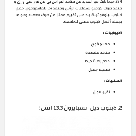
254 جيجا بايت مع العديد من منافذ اليو اس بي من نوع سي و إي و
منفذ صوت كومبو لسماعات الرأس ومنفذ آخر للمايكروفون. حصل
لابتوب لينوفو ثينك باد على تقييم ممتاز من طرف العملاء وهو ما
يجعله أفضل لابتوب عملي للجامعة.
الايجابيات :
معالج قوي
منافذ متعددة
حجم رام 8 جيجا
تصميم جميل
السلبيات :
ثقيل الوزن
2. لابتوب ديل انسبايرون 13.3 انش :