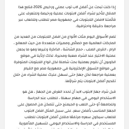
إذا كنت تبحث عن أفضل لاب توب عملي ورخيص 2026 فتابع هذا
المقال للأخير لشراء أفضل لابتوبات عملية ورخيصة وللتعرف على
قائمتنا لافضل اللابتوبات في جمهورية مصر للطلاب وللالعاب عبر
مراجعة دقيقة واحترافية.
تضم الأسواق اليوم مئات الأنواع من افضل اللابتوبات من العديد من
الماركات العالمية مع خصائص ومميزات متعددة من حيث المعالج ،
الرام ، القرص الصلب ، حجم الشاشة ، الذاكرة وغيرها وهو ما يجعل
عملية الاختيار عند الشراء صعبة ومحيرة. لذلك ارتأينا في موقع
الكوبون أن نقوم بعملية بحث شاملة لكل انواع اللابتوبات المتوفرة
في مواقع التسوق الإلكترونية في جمهورية مصر مع القيام
بعملية مراجعة لكل جهاز حتى نسهل عليك عملية الشراء من خلال
تقديم أفضل لابتوبات يتم شراؤها.
قبل شراء جهاز لابتوب لابد أن تحدد الغرض من الجهاز ، هل هو
الاستخدام اليومي في مهام سهلة ، للطلاب عند الدراسة
وللجامعة أو حتى اللعب و الجيمنج حتى تتمكن من الحصول على
الجهاز المناسب بأفضل سعر. على سبيل المثال افضل لابتوب
للالعاب سيكون سعره مرتفعًا مقابل أفضل لابتوبات للطلاب
المستخدم في الدراسة والاستخدام اليومي. لتسهيل المأمورية