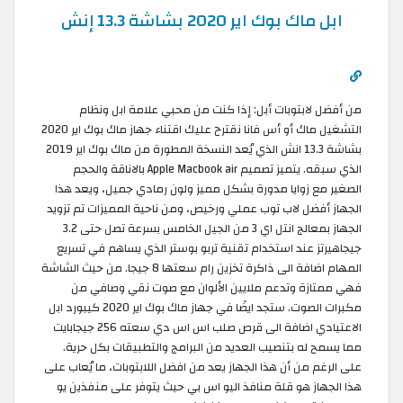
ابل ماك بوك اير 2020 بشاشة 13.3 إنش
من أفضل لابتوبات أبل: إذا كنت من محبي علامة ابل ونظام
التشغيل ماك أو أس فانا نقترح عليك اقتناء جهاز ماك بوك اير 2020
بشاشة 13.3 انش الذي يُعد النسخة المطورة من ماك بوك اير 2019
الذي سبقه. يتميز تصميم Apple Macbook air بالاناقة والحجم
الصغير مع زوايا مدورة بشكل مميز ولون رمادي جميل، ويعد هذا
الجهاز أفضل لاب توب عملي ورخيص، ومن ناحية المميزات تم تزويد
الجهاز بمعالج انتل اي 3 من الجيل الخامس بسرعة تصل حتى 3.2
جيجاهيرتز عند استخدام تقنية تربو بوستر الذي يساهم في تسريع
المهام اضافة الى ذاكرة تخزين رام سعتها 8 جيجا. من حيث الشاشة
فهي ممتازة وتدعم ملايين الألوان مع صوت نقي وصافي من
مكبرات الصوت. ستجد ايضًا في جهاز ماك بوك اير 2020 كيبورد ابل
الاعتيادي اضافة الى قرص صلب اس اس دي سعته 256 جيجابايت
مما يسمح له بتنصيب العديد من البرامج والتطبيقات بكل حرية.
على الرغم من أن هذا الجهاز يعد من افضل اللابتوبات، ما يُعاب على
هذا الجهاز هو قلة منافذ اليو اس بي حيث يتوفر على منفذين يو