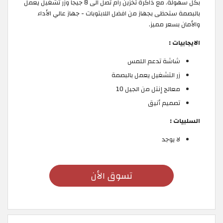
بكل سهولة. مع ذاكرة تخزين رام تصل الى 8 جيجا وزر تشغيل يعمل
بالبصمة ستحظى بجهاز من افضل اللابتوبات - جهاز عالي الأداء
والأمان بسعر مميز.
الايجابيات :
شاشة تدعم اللمس
زر التشغيل يعمل بالبصمة
معالج إنتل من الجيل 10
تصميم أنيق
السلبيات :
لا يوجد
تسوق الأن