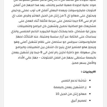
مواد عالية الجودة صعبة الكسر والتلف. يعد هذا الجهاز من أفضل
لابتوبات مايكروسوفت ويعده البعض أفضل لاب توب عملي ورخيص
ويحتوي على معالج اي 5 من إنتل من الجيل العاشر وقرص صلب اي
ام ام سي 64 جيجا لتحصل على سرعة فائقة أثناء العمل على
مشاريعك مع امكانية تحميل وتشغيل كل البرامج والتطبيقات
بدون اية مشاكل. كما يمكنك تجربة الكيبورد الناعم الملمس والذي
يساعدك على الكتابة عبر أزرار سلسة ومتينة. عند اقتنائك لجهاز
مايكروسوفت سيرفس جو ستحصل على نظام تشغيل أصلي وهو
ويندوز هالو المتميز الذي يتيح لك التنقل بين التطبيقات والبرامج
بكل سهولة. مع ذاكرة تخزين رام تصل الى 8 جيجا وزر تشغيل يعمل
بالبصمة ستحظى بجهاز من افضل اللابتوبات - جهاز عالي الأداء
والأمان بسعر مميز.
الايجابيات :
شاشة تدعم اللمس
زر التشغيل يعمل بالبصمة
معالج إنتل من الجيل 10
تصميم أنيق