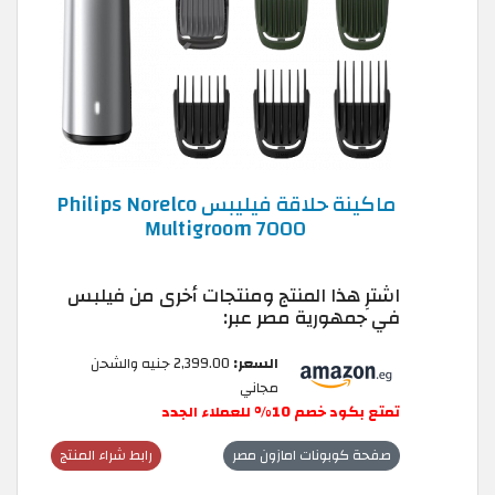
ماكينة حلاقة فيليبس Philips Norelco
Multigroom 7000
اشترِ هذا المنتج ومنتجات أخرى من فيلبس
في جمهورية مصر عبر:
السعر:
2,399.00 جنيه والشحن
مجاني
تمتع بكود خصم 10% للعملاء الجدد
صفحة كوبونات امازون مصر
رابط شراء المنتج