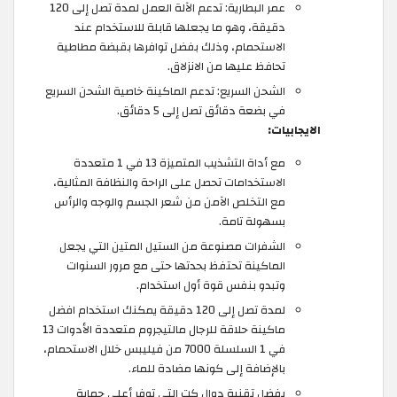
عمر البطارية: تدعم الآلة العمل لمدة تصل إلى 120
دقيقة، وهو ما يجعلها قابلة للاستخدام عند
الاستحمام، وذلك بفضل توافرها بقبضة مطاطية
تحافظ عليها من الانزلاق.
الشحن السريع: تدعم الماكينة خاصية الشحن السريع
في بضعة دقائق تصل إلى 5 دقائق.
الايجابيات:
مع أداة التشذيب المتميزة 13 في 1 متعددة
الاستخدامات تحصل على الراحة والنظافة المثالية،
مع التخلص الآمن من شعر الجسم والوجه والرأس
بسهولة تامة.
الشفرات مصنوعة من الستيل المتين التي يجعل
الماكينة تحتفظ بحدتها حتى مع مرور السنوات
وتبدو بنفس قوة أول استخدام.
لمدة تصل إلى 120 دقيقة يمكنك استخدام افضل
ماكينة حلاقة للرجال مالتيجروم متعددة الأدوات 13
في 1 السلسلة 7000 من فيليبس خلال الاستحمام،
بالإضافة إلى كونها مضادة للماء.
بفضل تقنية دوال كت التي توفر أعلى حماية