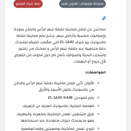
صفحة كوبونات امازون مصر
رابط شراء المنتج
للباحثين عن افضل ماكينة حلاقة شعر الرأس والذقن بجودة
وإمكانيات مناسبة وأرخص سعر، نرشح لكم ماكينة حلاقة
باناسونيك برو كيرف ES-SA40 التي صمُمت خصيصًا لتمنحك
دقة متناهية عند حلاقة شعر الرأس و تمكنك من تقليم
وتشذيب اللحية والسوالف بأمان تام دون الخوف من التعرض
لأي جروح أو التهابات.
المواصفات:
الألوان: تأتي افضل ماكينة حلاقة شعر الرأس والذقن
من باناسونيك باللون الأسود والأزرق
رقم الموديل: ES-SA40-K44B
العلامة التجارية: باناسونيك الغنية عن التعريف
طرق التشغيل: تعمل الماكينة بالكهرباء والبطارية،
وهو ما يمنحك خيارات متعددة عند استخدامها
النوع: تعمل الماكينة بوضعيتين وهما الوضعية