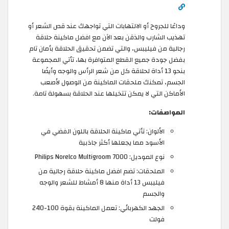
وداعًا للجروح أو الالتهابات التي تواجهك عند قص الشعر أو
تهذيب الشارب والذقن بعد الآن مع افضل ماكينة حلاقة
رجالية من فيليبس، والتي تضمن تحقيق الحلاقة بأمان تام
بفضل جودة جميع القطع المتوافرة بها، تأتي المجموعة
بنحو 13 أداة لحلاقة كل من شعر الرأس والوجه وأيضًا
الجسم، تمكنك ملحقات الماكينة من الوصول لأصعب
الأماكن التي لا يمكن تتخيلها عند الحلاقة بسهولة تامة.
المواصفات:
الألوان: تأتي ماكينة الحلاقة باللون الفضي في
الأسود مما يجعلها أكثر جاذبية
نوع الموديل: Philips Norelco Multigroom 7000
الملحقات: تضم افضل ماكينة حلاقة رجالية من
فيليبس 13 أداة منها 8 أمشاط للشعر والوجه
والجسم
الجهد الكهربائي: تعمل الماكينة بقوة 100-240
فولت