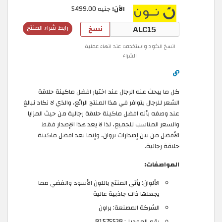
الآن:
جنيه 5499.00
نسخ
رابط شراء المنتج
انسخ الكود واستخدمه عند انهاء عملية
الشراء
كل ما يبحث عنه الرجال عند اختيار افضل ماكينة حلاقة
الشعر للرجال يتوافر في هذا المنتج الرائع، والذي لا نكاد نبالغ
عند وصفه بأنه افضل ماكينة حلاقة رجالية من حيث المزايا
والسعر المناسب للجميع، لذا لا يعد هذا الإصدار فقط
الأفضل من بين إصدارات بروان، وإنما يعد افضل ماكينة
حلاقة رجالية.
المواصفات:
الألوان: يأتي المنتج باللون الأسود والفضي مما
يجعلها ذات جاذبية عالية
الشركة المصنعة: براون
رقم الموديل: 81575538