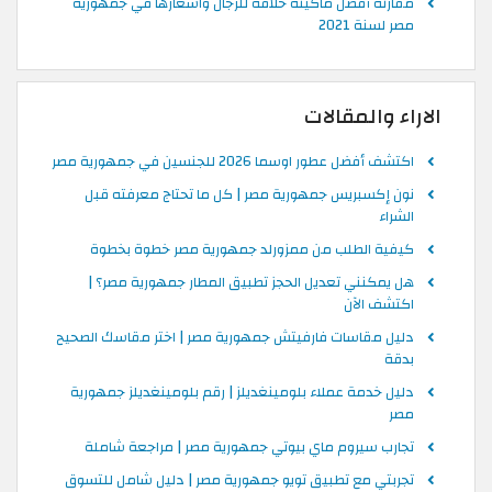
مقارنة أفضل ماكينة حلاقة للرجال واسعارها في جمهورية
مصر لسنة 2021
الاراء والمقالات
اكتشف أفضل عطور اوسما 2026 للجنسين في جمهورية مصر
نون إكسبريس جمهورية مصر | كل ما تحتاج معرفته قبل
الشراء
كيفية الطلب من ممزورلد جمهورية مصر خطوة بخطوة
هل يمكنني تعديل الحجز تطبيق المطار جمهورية مصر؟ |
اكتشف الآن
دليل مقاسات فارفيتش جمهورية مصر | اختر مقاسك الصحيح
بدقة
دليل خدمة عملاء بلومينغديلز | رقم بلومينغديلز جمهورية
مصر
تجارب سيروم ماي بيوتي جمهورية مصر | مراجعة شاملة
تجربتي مع تطبيق تويو جمهورية مصر | دليل شامل للتسوق