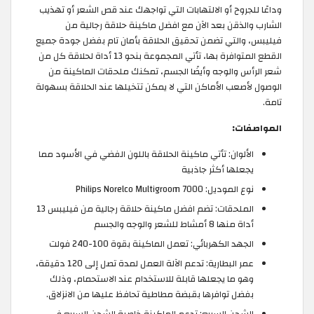
وداعًا للجروح أو الالتهابات التي تواجهك عند قص الشعر أو تهذيب
الشارب والذقن بعد الآن مع افضل ماكينة حلاقة رجالية من
فيليبس، والتي تضمن تحقيق الحلاقة بأمان تام بفضل جودة جميع
القطع المتوافرة بها، تأتي المجموعة بنحو 13 أداة لحلاقة كل من
شعر الرأس والوجه وأيضًا الجسم، تمكنك ملحقات الماكينة من
الوصول لأصعب الأماكن التي لا يمكن تتخيلها عند الحلاقة بسهولة
تامة.
المواصفات:
الألوان: تأتي ماكينة الحلاقة باللون الفضي في الأسود مما
يجعلها أكثر جاذبية
نوع الموديل: Philips Norelco Multigroom 7000
الملحقات: تضم افضل ماكينة حلاقة رجالية من فيليبس 13
أداة منها 8 أمشاط للشعر والوجه والجسم
الجهد الكهربائي: تعمل الماكينة بقوة 100-240 فولت
عمر البطارية: تدعم الآلة العمل لمدة تصل إلى 120 دقيقة،
وهو ما يجعلها قابلة للاستخدام عند الاستحمام، وذلك
بفضل توافرها بقبضة مطاطية تحافظ عليها من الانزلاق.