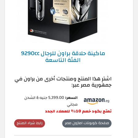
ماكينة حلاقة براون للرجال 9290cc
الفئة التاسعة
اشترِ هذا المنتج ومنتجات أخرى من براون في
جمهورية مصر عبر:
السعر:
5,399.00 جنيه & الشحن
مجاني
تمتع بكود خصم 10% للعملاء الجدد
صفحة كوبونات امازون مصر
رابط شراء المنتج