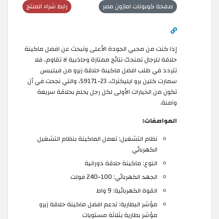
صفحة كوبونات امازون مصر
رابط شراء المنتج
إذا كنت من محبي الجودة الأعلى وتبحث عن افضل ماكينة
حلاقة للرجال تمنحك نتائج ممتازة وجاذبية لا تقاوم، فلا
تتردد في طلب افضل ماكينة حلاقة زيرو من فيليبس
سمارت كلين برو ايليكترك، S9171-23، والتي نجحت في أن
تكون من الخيارات الأولى لكل رجل يحلم بحلاقة سريعة
وآمنة.
المواصفات:
نظام التشغيل: تعمل الماكينة بنظام التشغيل
الكهربائي
النوع: ماكينة حلاقة دورانية
الجهد الكهربائي: 100-240 فولت
القوة الكهربائية: 9 واط
مؤشر البطارية: تدعم افضل ماكينة حلاقة زيرو
مؤشر بطارية بثلاثة مستويات