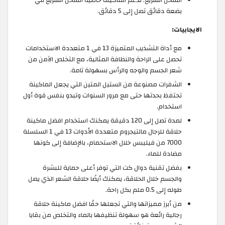
الشحن السريع: تدعم الماكينة خاصية الشحن السريع في
بضعة دقائق تصل إلى 5 دقائق.
الايجابيات:
مع أداة التشذيب المتميزة 13 في 1 متعددة الاستخدامات
تحصل على الراحة والنظافة المثالية، مع التخلص الآمن من
شعر الجسم والوجه والرأس بسهولة تامة.
الشفرات مصنوعة من الستيل المتين التي يجعل الماكينة
تحتفظ بحدتها حتى مع مرور السنوات وتبدو بنفس قوة أول
استخدام.
لمدة تصل إلى 120 دقيقة يمكنك استخدام افضل ماكينة
حلاقة للرجال مالتيجروم متعددة الأدوات 13 في 1 السلسلة
7000 من فيليبس خلال الاستحمام، بالإضافة إلى كونها
مضادة للماء.
بفضل تقنية دوال كت التي توفر أعلى حماية للبشرة
والجسم خلال الحلاقة، يمكنك أيضًا حلاقة الشعر الذي يصل
طوله إلى 0.5 ملم بكل راحة.
من أبرز مميزاتها والتي تجعلها حقًا افضل ماكينة حلاقة
رجالية رائعة هو سهولة تنظيفها بالماء والتخلص من بقايا