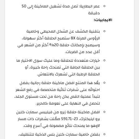
عمر البطارية: تصل مدة تشغيل الماكينة إلى 50
دقيقة
الايجابيات:
بتقنية الكشف عن الشكل المحيطي وخاصية
الرؤوس المرنة 8X ستصبح الحلاقة أكثر سهولة،
وسيصبح بإمكانك حلاقة 20% أكثر من الشعر في
أقل عدد من الضربات.
خيارات متعددة للحلاقة وما عليك سوى الاختيار ما
بين الحلاقة الجافة التي تمنحك راحة كبيرة، أو
الحلاقة الرطبة التي تشعرك بالانتعاش.
يعُد هذا المنتج افضل ماكينة حلاقة رجالية بفضل
احتوائه على شفرات ثنائية متخصصة في رفع الشعر
لتبدأ عملية القص بكل راحة من تحت مستوى الجلد،
لتحصل في النهاية على نعومة كالحرير.
افضل ماكينة حلاقة زيرو من فيليبس سمارت كلين
برو ايليكترك، S9171-23 صمُتت بشفرات ذات مسار
Vوهو ما يمنحك نتائج مضمونة في أسرع وقت.
بفضل خاصية سمارت كلين بلس الذكية للتنظيف،