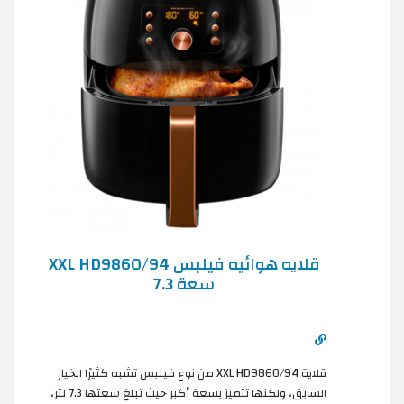
قلايه هوائيه فيلبس XXL HD9860/94
سعة 7.3
قلاية XXL HD9860/94 من نوع فيلبس تشبه كثيرًا الخيار
السابق، ولكنها تتميز بسعة أكبر حيث تبلغ سعتها 7.3 لتر،