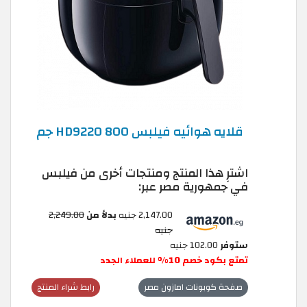
قلايه هوائيه فيلبس HD9220 800 جم
اشترِ هذا المنتج ومنتجات أخرى من فيلبس
في جمهورية مصر عبر:
2,147.00 جنيه
بدلاً من
2,249.00
جنيه
ستوفر
102.00 جنيه
تمتع بكود خصم 10% للعملاء الجدد
صفحة كوبونات امازون مصر
رابط شراء المنتج