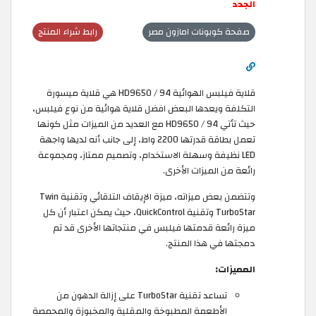
الجدد
صفحة كوبونات امازون مصر
رابط شراء المنتج
قلاية فيلبس الهوائية HD9650 / 94 هي قلاية ميسورة
التكلفة ويعدها البعض افضل قلاية هوائية من نوع فيلبس،
حيث تأتي HD9650 / 94 مع العديد من الميزات مثل كونها
تعمل بطاقة قدرتها 2200 واط، إلى جانب أنه لديها واجهة
LED نظيفة وسهلة الاستخدام، وتصميم ممتاز، ومجموعة
رائعة من الميزات الأخرى.
وتتضمن بعض ميزاته، ميزة الإيقاف التلقائي وتقنية Twin
TurboStar وتقنية QuickControl، حيث يمكن اعتبار أن كل
ميزة رائعة قدمتها فيلبس في منتجاتها الأخرى قد تم
دمجتها في هذا المنتج.
المميزات:
تساعد تقنية TurboStar على إزالة الدهون من
الأطعمة المطبوخة والمقلية والمخبوزة والمحمصة