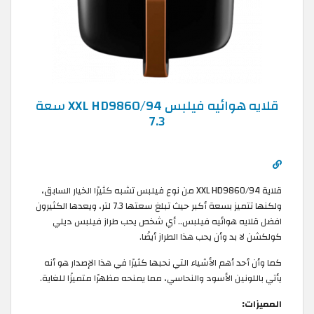
قلايه هوائيه فيلبس XXL HD9860/94 سعة
7.3
قلاية XXL HD9860/94 من نوع فيلبس تشبه كثيرًا الخيار السابق،
ولكنها تتميز بسعة أكبر حيث تبلغ سعتها 7.3 لتر، ويعدها الكثيرون
افضل قلايه هوائيه فيلبس.. أي شخص يحب طراز فيلبس ديلي
كولكشن لا بد وأن يحب هذا الطراز أيضًا.
كما وأن أحد أهم الأشياء التي نحبها كثيرًا في هذا الإصدار هو أنه
يأتي باللونين الأسود والنحاسي، مما يمنحه مظهرًا متميزًا للغاية.
المميزات: