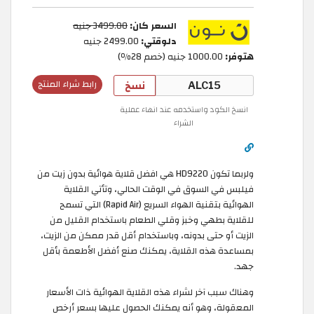
السعر كان:
3499.00 جنيه
دلوقتي:
2499.00 جنيه
هتوفر:
1000.00 جنيه (خصم 28٪)
نسخ
رابط شراء المنتج
انسخ الكود واستخدمه عند انهاء عملية
الشراء
ولربما تكون HD9220 هي افضل قلاية هوائية بدون زيت من
فيلبس في السوق في الوقت الحالي، وتأتي القلاية
الهوائية بتقنية الهواء السريع (Rapid Air) التي تسمح
للقلاية بطهي وخبز وقلي الطعام باستخدام القليل من
الزيت أو حتى بدونه، وباستخدام أقل قدر ممكن من الزيت،
بمساعدة هذه القلاية، يمكنك صنع أفضل الأطعمة بأقل
جهد.
وهناك سبب آخر لشراء هذه القلاية الهوائية ذات الأسعار
المعقولة، وهو أنه يمكنك الحصول عليها بسعر أرخص