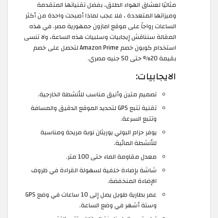
مثاليًا لعشاق الهواء الطلق، بفضل تقنياتها المتقدمة
وميزاتها المتعددة ، فلا عجب لماذا أصبحت واحدة من أكثر
الساعات رواجاً على موقع امازون جمهورية مصر. في هذه
المقالة سنناقش إيجابيات وسلبيات هذه الساعة، ولا تنسى
استخدام كوبون خصم Amazon Prime لتحصل على خصم
بقيمة 20% حتى 50 جنيه مصري.
الايجابيات:
تصميم متين وأنيق مناسب للأنشطة الخارجية.
تقنية تتبع GPS لتحديد الموقع الدقيق والمسافة
وتتبع السرعة.
يوفر حزام البولي يوريثان نوبة مريحة ومناسبة
للأنشطة المائية.
معدل مقاومة الماء حتى 100 متر.
شاشة بإضاءة خلفية لسهولة القراءة في ظروف
الإضاءة المنخفضة.
عمر بطارية طويل يصل إلى 10 ساعات في وضع GPS
وستة أشهر في وضع الساعة.