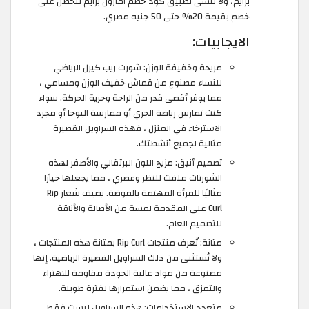
برايم، ولا تنسى تطبيق كود خصم امازون برايم لتحصل على
خصم بقيمة 20% حتى 50 جنيه مصري.
الايجابيات:
مريحة وخفيفة الوزن: شورت ريب كيرل الرياضي
للنساء مصنوع من قماش خفيف الوزن ومسامي ،
مما يوفر أقصى قدر من الراحة وحرية الحركة. سواء
كنت تمارس رياضة الجري أو ممارسة اليوجا أو مجرد
الاسترخاء في المنزل ، فهذه السراويل القصيرة
مثالية لجميع أنشطتك.
تصميم أنيق: مزيج اللون البرتقالي والأصفر لهذه
الشورتات ملفت للنظر وعصري ، مما يجعلها خيارًا
مثاليًا للمرأة المهتمة بالموضة. يضيف شعار Rip
Curl على المقدمة لمسة من الأصالة والأناقة
للتصميم العام.
متانة: تُعرف منتجات Rip Curl بمتانة هذه المنتجات ،
ولا تُستثنى من ذلك السراويل القصيرة الرياضية. إنها
مصنوعة من مواد عالية الجودة مقاومة للاهتراء
والتمزق ، مما يضمن استمرارها لفترة طويلة.
متعدد الاستخدامات: هذه السراويل ليست فقط