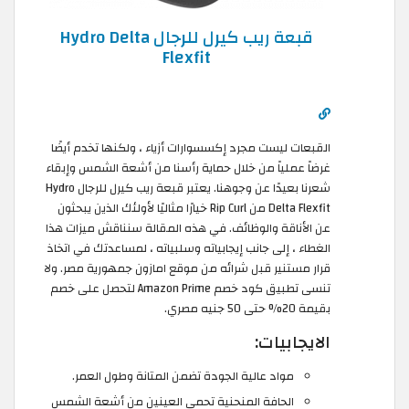
قبعة ريب كيرل للرجال Hydro Delta
Flexfit
القبعات ليست مجرد إكسسوارات أزياء ، ولكنها تخدم أيضًا
غرضاً عملياً من خلال حماية رأسنا من أشعة الشمس وإبقاء
شعرنا بعيدًا عن وجوهنا. يعتبر قبعة ريب كيرل للرجال Hydro
Delta Flexfit من Rip Curl خيارًا مثاليًا لأولئك الذين يبحثون
عن الأناقة والوظائف. في هذه المقالة سنناقش ميزات هذا
الغطاء ، إلى جانب إيجابياته وسلبياته ، لمساعدتك في اتخاذ
قرار مستنير قبل شرائه من موقع امازون جمهورية مصر. ولا
تنسى تطبيق كود خصم Amazon Prime لتحصل على خصم
بقيمة 20% حتى 50 جنيه مصري.
الايجابيات:
مواد عالية الجودة تضمن المتانة وطول العمر.
الحافة المنحنية تحمي العينين من أشعة الشمس