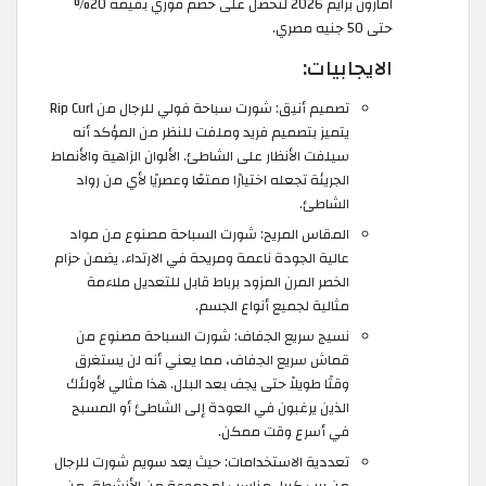
امازون برايم 2026 لتحصل على خصم فوري بقيمة 20%
حتى 50 جنيه مصري.
الايجابيات:
تصميم أنيق: شورت سباحة فولي للرجال من Rip Curl
يتميز بتصميم فريد وملفت للنظر من المؤكد أنه
سيلفت الأنظار على الشاطئ. الألوان الزاهية والأنماط
الجريئة تجعله اختيارًا ممتعًا وعصريًا لأي من رواد
الشاطئ.
المقاس المريح: شورت السباحة مصنوع من مواد
عالية الجودة ناعمة ومريحة في الارتداء. يضمن حزام
الخصر المرن المزود برباط قابل للتعديل ملاءمة
مثالية لجميع أنواع الجسم.
نسيج سريع الجفاف: شورت السباحة مصنوع من
قماش سريع الجفاف، مما يعني أنه لن يستغرق
وقتًا طويلاً حتى يجف بعد البلل. هذا مثالي لأولئك
الذين يرغبون في العودة إلى الشاطئ أو المسبح
في أسرع وقت ممكن.
تعددية الاستخدامات: حيث يعد سويم شورت للرجال