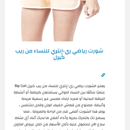
شورت رياضي ري-إنتري للنساء من ريب
كيرل
يعتبر الشورت رياضي ري-إنتري للنساء من ريب كيرل Rip Curl
عنصرًا شائعًا بين النساء اللواتي يستمتعن بالرياضة أو أنشطة
اللياقة البدنية أو مجرد ارتداء ملابس غير رسمية مريحة
وأنيقة. مصنوع من قماش خفيف الوزن وقابل للتنفس ،
يوفر هذا الشورت أقصى قدر من الراحة والمرونة ، مما
يسمح لك بالتحرك بحرية وأداء أفضل ما لديك أثناء أي نشاط.
سارع الان للحصول عليه بأقل الأسعار من خلال عروض امازون