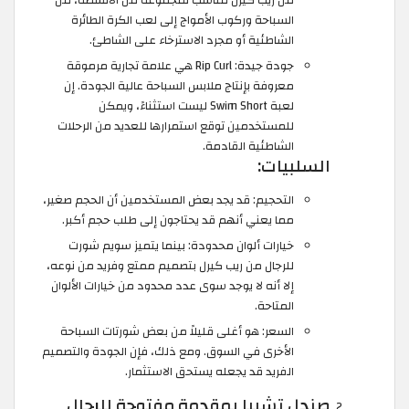
من ريب كيرل مناسب لمجموعة من الأنشطة، من
السباحة وركوب الأمواج إلى لعب الكرة الطائرة
الشاطئية أو مجرد الاسترخاء على الشاطئ.
جودة جيدة: Rip Curl هي علامة تجارية مرموقة
معروفة بإنتاج ملابس السباحة عالية الجودة. إن
لعبة Swim Short ليست استثناءً، ويمكن
للمستخدمين توقع استمرارها للعديد من الرحلات
الشاطئية القادمة.
السلبيات:
التحجيم: قد يجد بعض المستخدمين أن الحجم صغير،
مما يعني أنهم قد يحتاجون إلى طلب حجم أكبر.
خيارات ألوان محدودة: بينما يتميز سويم شورت
للرجال من ريب كيرل بتصميم ممتع وفريد ​​من نوعه،
إلا أنه لا يوجد سوى عدد محدود من خيارات الألوان
المتاحة.
السعر: هو أغلى قليلاً من بعض شورتات السباحة
الأخرى في السوق. ومع ذلك، فإن الجودة والتصميم
الفريد قد يجعله يستحق الاستثمار.
صندل تشيبا بمقدمة مفتوحة للرجال