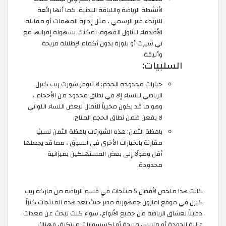
لأنشطة الرياضة واللياقة البدنية. كما أنها رائعة
للارتداء غير الرسمي ، مثل إدارة المهمات أو مقابلة
الأصدقاء لتناول القهوة. يمكنك بسهولة إقرانها مع
تي شيرت أو بلوزة بدون أكمام لإطلالة مريحة
وأنيقة.
السلبيات:
خيارات محدودة الحجم: لا تتوفر شورت ريب كيرل
الرياضي للنساء إلا في نطاق محدود من الأحجام ،
وهو ما قد يكون مخيباً للآمال لبعض النساء اللواتي
لا يقعن ضمن نطاق الحجم المتاح.
باهظة الثمن: هذه الشورتات باهظة الثمن نسبيًا
مقارنة بالخيارات الأخرى في السوق ، مما قد يجعلها
أقل وصولًا إلى بعض المستهلكين بميزانية
محدودة.
كانت هذا ملخص لأفضل 5 منتجات في قسم الرياضة من ماركة ريب
كيرل في موقع امازون جمهورية مصر حيث تعد هذه المنتجات كنزاً
دفيناً لعشاق الرياضة من جميع الأنواع، سواء كنت تبحث عن معدات
عالية الجودة أو ملابس مريحة أو إكسسوارات مبتكرة، فهناك