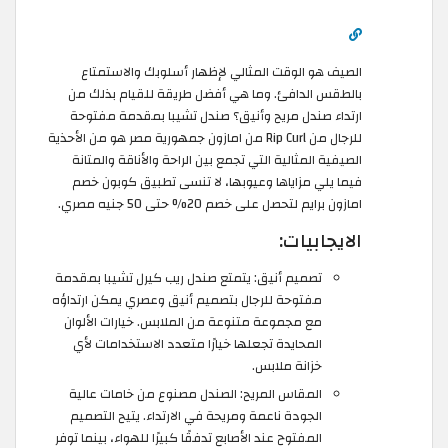
الصيف هو الوقت المثالي لإظهار أسلوبك والاستمتاع
بالطقس الدافئ. وما هي أفضل طريقة للقيام بذلك من
ارتداء صندل مريح وأنيق؟ صندل تشيبا بمقدمة مفتوحة
للرجال من Rip Curl من امازون جمهورية مصر هو من الأحذية
الصيفية المثالية التي تجمع بين الراحة والأناقة والمتانة
فيما يلي مزاياها وعيوبها، لا تنسى تطبيق كوبون خصم
امازون برايم لتحصل على خصم 20% حتى 50 جنيه مصري.
الايجابيات:
تصميم أنيق: يتمتع صندل ريب كيرل تشيبا بمقدمة
مفتوحة للرجال بتصميم أنيق وعصري يمكن ارتداؤه
مع مجموعة متنوعة من الملابس. خيارات الألوان
المحايدة تجعلها خيارًا متعدد الاستخدامات لأي
خزانة ملابس.
المقاس المريح: الصندل مصنوع من خامات عالية
الجودة ناعمة ومريحة في الارتداء. يتيح التصميم
المفتوح عند الأصابع تدفقًا كبيرًا للهواء، بينما توفر