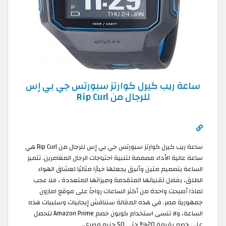
ساعة ريب كيرل كوارتز سبورتس جي بي إس
للرجال من Rip Curl
ساعة ريب كيرل كوارتز سبورتس جي بي إس للرجال من Rip Curl هي
ساعة عالية الأداء مصممة لتلبية احتياجات الرجال المغامرين. تتميز
الساعة بتصميم متين وأنيق يجعلها خيارًا مثاليًا لعشاق الهواء
الطلق، بفضل تقنياتها المتقدمة وميزاتها المتعددة ، فلا عجب
لماذا أصبحت واحدة من أكثر الساعات رواجاً على موقع امازون
جمهورية مصر. في هذه المقالة سنناقش إيجابيات وسلبيات هذه
الساعة، ولا تنسى استخدام كوبون خصم Amazon Prime لتحصل
على خصم بقيمة 20% حتى 50 جنيه مصري.