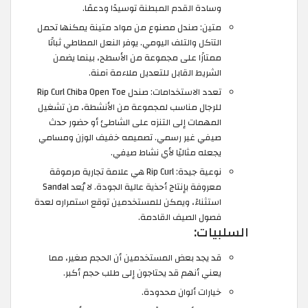
وسادة القدم المبطنة توسيدًا ودعمًا.
متين: صندل مصنوع من مواد متينة يمكنها تحمل
التآكل والتلف اليومي. يوفر النعل المطاطي ثباتًا
ممتازًا على مجموعة من الأسطح، بينما يضمن
الشريط القابل للتعديل ملاءمة آمنة.
تعدد الاستخدامات: صندل Rip Curl Chiba Open Toe
للرجال مناسب لمجموعة من الأنشطة، من تشغيل
المهمات إلى التنزه على الشاطئ أو حضور حدث
صيفي غير رسمي. تصميمه خفيف الوزن ومسامي
يجعله مثاليًا لأي نشاط صيفي.
نوعية جيدة: Rip Curl هي علامة تجارية مرموقة
معروفة بإنتاج أحذية عالية الجودة. لا يُعد Sandal
استثناءً، ويمكن للمستخدمين توقع استمراره لعدة
فصول الصيف القادمة.
السلبيات:
قد يجد بعض المستخدمين أن الحجم صغير، مما
يعني أنهم قد يحتاجون إلى طلب حجم أكبر.
خيارات ألوان محدودة.