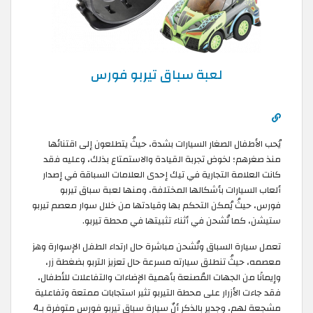
لعبة سباق تيربو فورس
يُحب الأطفال الصغار السيارات بشدة، حيثُ يتطلعون إلى اقتنائها
منذ صغرهم؛ لخوض تجربة القيادة والاستمتاع بذلك، وعليه فقد
كانت العلامة التجارية في تيك إحدى العلامات السباقة في إصدار
ألعاب السيارات بأشكالها المختلفة، ومنها لعبة سباق تيربو
فورس، حيثُ يُمكن التحكم بها وقيادتها من خلال سوار معصم تيربو
ستيشن، كما تُشحن في أثناء تثبيتها في محطة تيربو.
تعمل سيارة السباق وتُشحن مباشرة حال ارتداء الطفل الإسوارة وهز
معصمه، حيثُ تنطلق سيارته مسرعة حال تعزيز التربو بضغطة زر،
وإيمانًا من الجهات المُصنعة بأهمية الإضاءات والتفاعلات للأطفال،
فقد جاءت الأزرار على محطة التيربو تثير استجابات ممتعة وتفاعلية
مشجعة لهم، وجدير بالذكر أنّ سيارة سباق تيربو فورس متوفرة بـ4