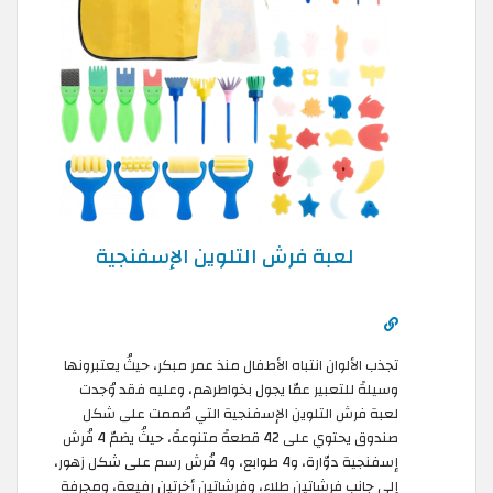
لعبة فرش التلوين الإسفنجية
تجذب الألوان انتباه الأطفال منذ عمر مبكر، حيثُ يعتبرونها
وسيلةً للتعبير عمّا يجول بخواطرهم، وعليه فقد وُجدت
لعبة فرش التلوين الإسفنجية التي صُممت على شكل
صندوق يحتوي على 42 قطعةً متنوعةً، حيثُ يضمّ 4 فُرش
إسفنجية دوّارة، و4 طوابع، و4 فُرش رسم على شكل زهور،
إلى جانب فرشاتين طلاء، وفرشاتين أخرتين رفيعة، ومجرفة