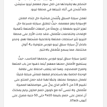
التحكم بها وقيادتها من خلال سوار معصم تيربو ستيشن،
كما تُشحن في أثناء تثبيتها في محطة تيربو.
تعمل سيارة السباق وتُشحن مباشرة حال ارتداء الطفل
الإسوارة وهز معصمه، حيثُ تنطلق سيارته مسرعة حال
تعزيز التربو بضغطة زر، وإيمانًا من الجهات المُصنعة بأهمية
الإضاءات والتفاعلات للأطفال، فقد جاءت الأزرار على محطة
التيربو تثير استجابات ممتعة وتفاعلية مشجعة لهم، وجدير
بالذكر أنّ سيارة سباق تيربو فورس متوفرة بـ4 ألوان
مختلفة، مما يسمح للأطفال بالاختيار.
تتميز سيارة سباق تيربو فورس بحجمها المناسب، حيثُ
يستطيع الأطفال حملها معهم أينما ذهبوا من باب المتعة
والمرح اللامحدود، وهذا قد يتطلب الحفاظ على نظافة
الوحدة الخاصة بها باستخدام قطعة قماش مبللة قليلاً؛
لضمان ديمومة عملها، وتبعًا لهذا فقد حصل المنتج على
تقييم 3.8 من 5 الأمر الذي يدلّ على مواصفاتها المميزة
للأطفال. ولا تنسى أنه مع كوبون خصم امازون برايم يمكنك
أن تحصل على خصم بقيمة 10% حتى 50 جنيه مصري على
ألعاب VTech.