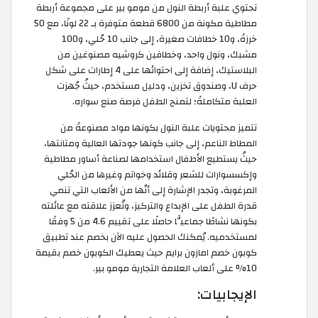
تحتوي علبة أربطة النول من مومو بير على مجموعة أربطة
مطاطية مكونة من 6800 قطعة متوفرة بـ 22 لونًا، مع 50
خرزةً، و10 خطافات صغيرة، إلى جانب 10 حُلي، و100
مشبك، ونول واحد، وخطافين كروشيه مصنوعَين من
البلاستيك، إضافة إلى احتوائها على 4 إطارات على شكل
حرف U، وصندوق تخزين، ودليل مستخدم، حيثُ جُهزت
العلبة متكاملةً؛ لتمنح الطفل فرصة صنع سواره.
تتميز محتويات علبة النول بكونها مواد مصنوعةً من
المطاط الناعم، إلى جانب كونها جودتها العالية ومتانتها،
حيثُ يستطيع الأطفال استخدامها لصناعة أساور مطاطية
وإكسسوارات للشعر وقلائد وخواتم وغيرها من الحُلي
المرغوبة، وتجدر الإشارة إلى أنّها من الألعاب التي تنمي
قدرة الطفل على الإبداع والتركيز، وتُعزز علاقته مع عائلته
بكونها نشاطًا جماعيًّا حاصلًا على تقييم 4.6 من 5 وفقًا
لمستخدميه. يُمكنك الحصول عليه الآن بخصم عند تطبيق
كوبون خصم امازون برايم حيث يعطيك الكوبون خصم بقيمة
10% على ألعاب العلامة التجارية مومو بير.
الإيجابيات: