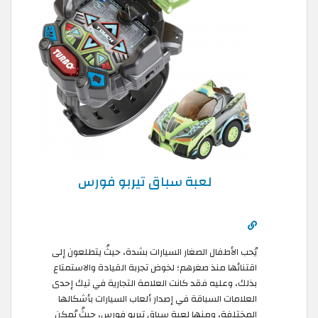
لعبة سباق تيربو فورس
يُحب الأطفال الصغار السيارات بشدة، حيثُ يتطلعون إلى
اقتنائها منذ صغرهم؛ لخوض تجربة القيادة والاستمتاع
بذلك، وعليه فقد كانت العلامة التجارية في تيك إحدى
العلامات السباقة في إصدار ألعاب السيارات بأشكالها
المختلفة، ومنها لعبة سباق تيربو فورس، حيثُ يُمكن