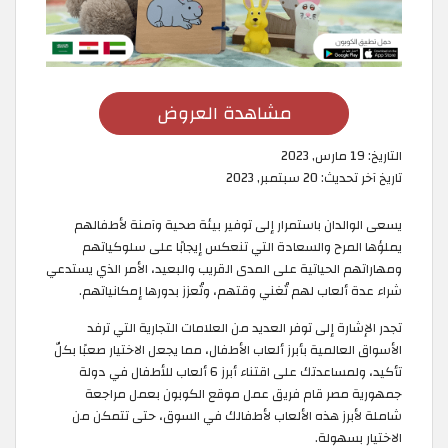
مشاهدة العروض
التاريخ:
19 مارس, 2023
تاريخ آخر تحديث:
20 سبتمبر, 2023
يسعى الوالدان باستمرار إلى توفير بيئة صحية وآمنة لأطفالهم
يملؤها المرح والسعادة التي تنعكس إيجابًا على سلوكياتهم
ومهاراتهم الحياتية على المدى القريب والبعيد، الأمر الذي يستدعي
شراء عدة ألعاب لهم تُغني وقتهم، وتُعزز بدورها إمكانياتهم.
تجدر الإشارة إلى توفر العديد من العلامات التجارية التي ترفد
الأسواق العالمية بأبرز ألعاب الأطفال، مما يجعل الاختيار صعبًا بكلّ
تأكيد، ولمساعدتك على اقتناء أبرز 6 ألعاب للأطفال في دولة
جمهورية مصر قام فريق عمل موقع الكوبون بعمل مراجعة
شاملة لأبرز هذه الألعاب لأطفالك في السوق، حتى تتمكن من
الاختيار بسهولة.