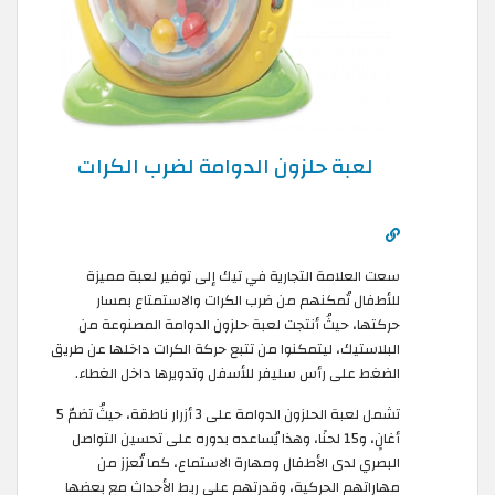
لعبة حلزون الدوامة لضرب الكرات
سعت العلامة التجارية في تيك إلى توفير لعبة مميزة
للأطفال تُمكنهم من ضرب الكرات والاستمتاع بمسار
حركتها، حيثُ أنتجت لعبة حلزون الدوامة المصنوعة من
البلاستيك، ليتمكنوا من تتبع حركة الكرات داخلها عن طريق
الضغط على رأس سليفر للأسفل وتدويرها داخل الغطاء.
تشمل لعبة الحلزون الدوامة على 3 أزرار ناطقة، حيثُ تضمّ 5
أغانٍ، و15 لحنًا، وهذا يُساعده بدوره على تحسين التواصل
البصري لدى الأطفال ومهارة الاستماع، كما تُعزز من
مهاراتهم الحركية، وقدرتهم على ربط الأحداث مع بعضها