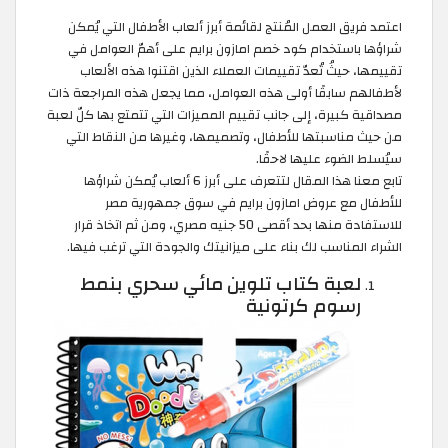
اعتمد فريق العمل المُنتج لقائمة أبرز ألعاب الأطفال التي يُمكن
شراؤها باستخدام كود خصم امازون برايم على أهمّ العوامل في
تقييمها، حيثُ تُعدّ تقييمات العملاء الذين اقتنوا هذه الألعاب
لأطفالهم سابقًا أولى هذه العوامل، مما يجعل هذه المراجعة ذات
مصداقية كبيرة، إلى جانب تقييم المميزات التي تتمتع بها كلّ لعبة
من حيث مناسبتها للأطفال، وتصميمها، وغيرها من النقاط التي
سيُسلط الضوء عليها لاحقًا.
تابع معنا هذا المقال لتتعرف على أبرز 6 ألعاب يُمكن شراؤها
للأطفال مع عروض امازون برايم في سوق جمهورية مصر
للاستفادة منها بحد أقصى 50 جنيه مصري، ومن ثم اتخاذ قرار
الشراء المناسب لك بناء على ميزانيتك والجودة التي ترغب فيها.
لعبة كتاب تلوين مائي سحري بنمط
رسوم كرتونية