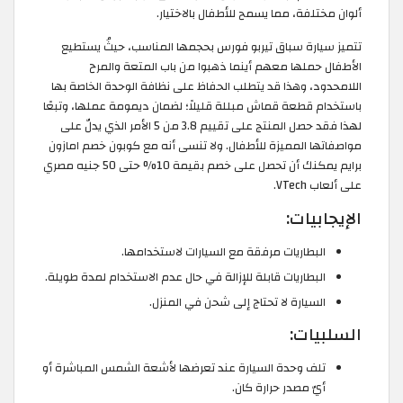
ألوان مختلفة، مما يسمح للأطفال بالاختيار.
تتميز سيارة سباق تيربو فورس بحجمها المناسب، حيثُ يستطيع
الأطفال حملها معهم أينما ذهبوا من باب المتعة والمرح
اللامحدود، وهذا قد يتطلب الحفاظ على نظافة الوحدة الخاصة بها
باستخدام قطعة قماش مبللة قليلاً؛ لضمان ديمومة عملها، وتبعًا
لهذا فقد حصل المنتج على تقييم 3.8 من 5 الأمر الذي يدلّ على
مواصفاتها المميزة للأطفال. ولا تنسى أنه مع كوبون خصم امازون
برايم يمكنك أن تحصل على خصم بقيمة 10% حتى 50 جنيه مصري
على ألعاب VTech.
الإيجابيات:
البطاريات مرفقة مع السيارات لاستخدامها.
البطاريات قابلة للإزالة في حال عدم الاستخدام لمدة طويلة.
السيارة لا تحتاج إلى شحن في المنزل.
السلبيات:
تلف وحدة السيارة عند تعرضها لأشعة الشمس المباشرة أو
أيّ مصدر حرارة كان.