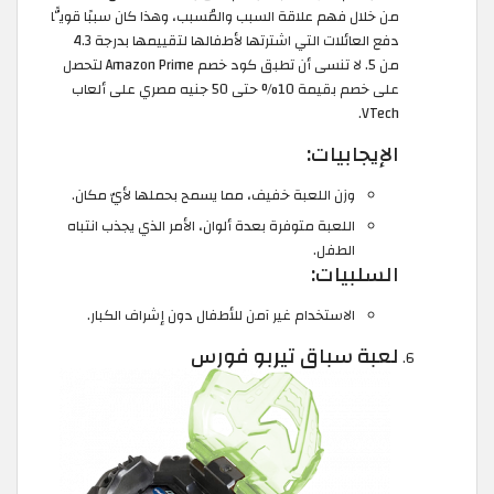
من خلال فهم علاقة السبب والمُسبب، وهذا كان سببًا قويًّا
دفع العائلات التي اشترتها لأطفالها لتقييمها بدرجة 4.3
من 5. لا تنسى أن تطبق كود خصم Amazon Prime لتحصل
على خصم بقيمة 10% حتى 50 جنيه مصري على ألعاب
VTech.
الإيجابيات:
وزن اللعبة خفيف، مما يسمح بحملها لأيّ مكان.
اللعبة متوفرة بعدة ألوان، الأمر الذي يجذب انتباه
الطفل.
السلبيات:
الاستخدام غير آمن للأطفال دون إشراف الكبار.
لعبة سباق تيربو فورس