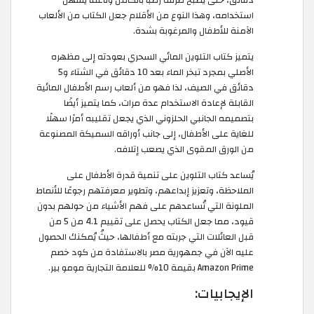
دقائق، حتى يصبح طرفه رطبًا بالكامل وناعمًا يسهل
استخدامه، وهذا النوع من الأقلام جعل الكتاب من الألعاب
الآمنة للأطفال والمرغوبة بشدة.
يتميز كتاب التلوين المائي السحري بعودته إلى مظهره
الأصلي بمجرد تبخر الماء بعد 10 دقائق في الشتاء و5
دقائق في الصيف، لذا فهو من ألعاب رسم الأطفال المائية
القابلة لإعادة الاستخدام عدة مرات، كما يتميز أيضًا
بتصميمه الجانبي الحلزوني الذي يجعل تقليبه أمرًا سهلًا
للغاية على الأطفال، إلى جانب أوراقه السميكة المصنوعة
من الورق المقوى الذي يصعب إتلافه.
يُساعد كتاب التلوين على تنمية قدرة الأطفال على
الملاحظة، وتعزيز إبداعهم، وتطوير معرفتهم رجوعًا للأنماط
الملونة التي تُساعدهم على فهم الأشياء من حولهم بدون
قيود، مما جعل الكتاب يحصل على تقييم 4.1 من 5 من
قبل العائلات التي جربته مع أطفالها، حيثُ يُمكنك الحصول
عليه الآن في جمهورية مصر بالاستفادة من كود خصم
Amazon Prime بقيمة 10% للعلامة التجارية مومو بير.
الإيجابيات: