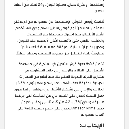
إسفنجية، ومئزرة دهان، وسترة تلوين، و24 نمطًا من أنماط
الدمج.
صُنعت رؤوس الفرش الإسفنجية من مومو بير من الإسفنج
الممتص للماء من نوع فوم إيفا غير السام وذي الاستخدام
الآمن للأطفال، كما اختيرت مقابضها من البلاستيك
والخشب الناعم، حتى لا يُسبب الأذى لأيديهم عند التلوين،
وجدير بالذكر أنّ السترة المرفقة مع اللعبة صُنعت لتكن
مقاومةً للماء للتقليل من صعوبة التنظيف وجعله سهلاً.
تكمن فائدة لعبة فرش التلوين الإسفنجية في مساعدة
الأطفال على الطلاء، والرسم، إلى جانب المشاركة في
مشاريع الحرف اليدوية المتنوعة، مما يُطور من المهارات
الحركية الدقيقة لعضلاتهم، كما يسمح لهم بتوليد الأفكار
الخلاقة والإبداع في تشكيل الأشياء من حولهم، وهذا بدوره
جعل اللعبة تحصل على تقييم عالٍ من العائلات التي جربتها
مسبقًا، والذي يُقدّر بـ 4.2 من 5. لا تنسى إدخال كوبون
خصم Amazon Prime لتحصل على خصم بقيمة 10% على
ألعاب مومو بير.
الإيجابيات: