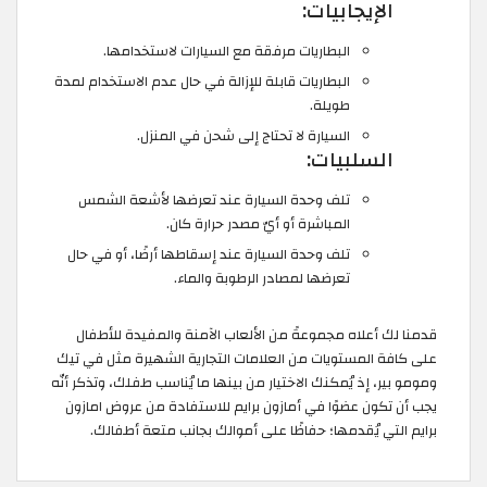
الإيجابيات:
البطاريات مرفقة مع السيارات لاستخدامها.
البطاريات قابلة للإزالة في حال عدم الاستخدام لمدة
طويلة.
السيارة لا تحتاج إلى شحن في المنزل.
السلبيات:
تلف وحدة السيارة عند تعرضها لأشعة الشمس
المباشرة أو أيّ مصدر حرارة كان.
تلف وحدة السيارة عند إسقاطها أرضًا، أو في حال
تعرضها لمصادر الرطوبة والماء.
قدمنا لك أعلاه مجموعةً من الألعاب الآمنة والمفيدة للأطفال
على كافة المستويات من العلامات التجارية الشهيرة مثل في تيك
ومومو بير، إذ يُمكنك الاختيار من بينها ما يُناسب طفلك، وتذكر أنّه
يجب أن تكون عضوًا في أمازون برايم للاستفادة من عروض امازون
برايم التي يُقدمها؛ حفاظًا على أموالك بجانب متعة أطفالك.