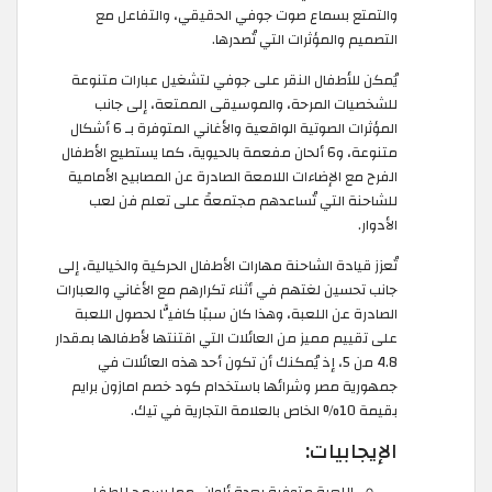
والتمتع بسماع صوت جوفي الحقيقي، والتفاعل مع
التصميم والمؤثرات التي تُصدرها.
يُمكن للأطفال النقر على جوفي لتشغيل عبارات متنوعة
للشخصيات المرحة، والموسيقى الممتعة، إلى جانب
المؤثرات الصوتية الواقعية والأغاني المتوفرة بـ 6 أشكال
متنوعة، و6 ألحان مفعمة بالحيوية، كما يستطيع الأطفال
الفرح مع الإضاءات اللامعة الصادرة عن المصابيح الأمامية
للشاحنة التي تُساعدهم مجتمعةً على تعلم فن لعب
الأدوار.
تُعزز قيادة الشاحنة مهارات الأطفال الحركية والخيالية، إلى
جانب تحسين لغتهم في أثناء تكرارهم مع الأغاني والعبارات
الصادرة عن اللعبة، وهذا كان سببًا كافيًّا لحصول اللعبة
على تقييم مميز من العائلات التي اقتنتها لأطفالها بمقدار
4.8 من 5، إذ يُمكنك أن تكون أحد هذه العائلات في
جمهورية مصر وشرائها باستخدام كود خصم امازون برايم
بقيمة 10% الخاص بالعلامة التجارية في تيك.
الإيجابيات: