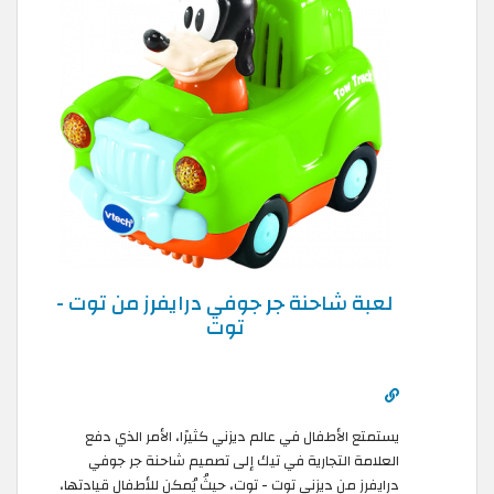
لعبة شاحنة جر جوفي درايفرز من توت -
توت
يستمتع الأطفال في عالم ديزني كثيرًا، الأمر الذي دفع
العلامة التجارية في تيك إلى تصميم شاحنة جر جوفي
درايفرز من ديزني توت - توت، حيثُ يُمكن للأطفال قيادتها،