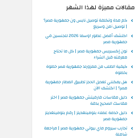
مقالات مميزة لهذا الشهر
كم مدة وتكلفة توصيل نايس ون جمهورية مصر؟
| توصيل آمن وسريع
اكتشف أفضل عطور اوسما 2026 للجنسين في
جمهورية مصر
نون إكسبريس جمهورية مصر | كل ما تحتاج
معرفته قبل الشراء
كيفية الطلب من ممزورلد جمهورية مصر خطوة
بخطوة
هل يمكنني تعديل الحجز تطبيق المطار جمهورية
مصر؟ | اكتشف الآن
دليل مقاسات فارفيتش جمهورية مصر | اختر
مقاسك الصحيح بدقة
دليل خدمة عملاء بلومينغديلز | رقم بلومينغديلز
جمهورية مصر
تجارب سيروم ماي بيوتي جمهورية مصر | مراجعة
شاملة