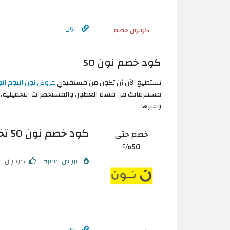
نون
كوبون خصم
كود خصم نون 50
تستطيع الآن أن تكون من مستفيدي
عروض نون اليوم الوط
مستلزماتك من قسم العطور، والمستحضرات التجميلية، والأزي
وغيرها.
كود خصم نون 50 تخفيض فعال على منتجات مختارة
خصم حتى
50%
عروض مميزة
كوبون م
نون