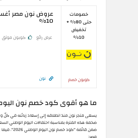
خصومات
10%
حتى 80% +
تخفيض
10%
عرض رائع
كوبون موثق
نون
كوبون خصم
ما هو أقوى كود خصم نون اليوم ال
يسعى متجر نون منذ انطلاقه إلى إسعاد زبائنه في كلّ وقت،
مصر: