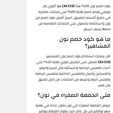
كود خصم نون 50٪ هذا
(ALC15)
هو أقوى رمز
ترويجي يقدم خصم لغاية 50% على منتجات مختارة
في جميع أقسام التطبيق. انسخ أفضل كود خصم من
نون واستخدمه للحصول على منتجاتك المفضلة من
Noon بنصف السعر.
ما هو كود خصم نون
المشاهير؟
الآن يمكنك استخدام كود خصم نون المشاهير
(ALC15)
لتحصل على تخفيض فوري لغاية 10% على
أحدث الملابس الرجالية والنسائية مثل الجينز والبلايز
والفساتين والبدل والملابس الداخلية وملابس الرياضة
وملابس النوم وغيرها من المنتجات من خلال تطبيق
نون مصر.
متى الجمعة الصفراء في نون؟
عروض الجمعة الصفراء في نون تكون عادة في نهاية
شهر نوفمبر من كل عام، حيث يقوم الموقع بتوفير