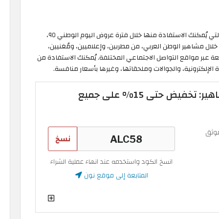
يُعدّ كود خصم نون المشاهير واحدًا من أكواد خصم نون التي يُمكنك الاستفادة منها خلال فترة عروض اليوم الوطني ٩٥،
خلال مشاهير الوطن العربي، من مطربين، وإعلاميين، ومُغنيين،
ة عبر مواقع التواصل الاجتماعي المختلفة. يُمكنك الاستفادة من
لإلكترونية، والجوالات وملحقاتها، وغيرها بأسعار منافسة.
كود خصم نون المشاهير: تخفيض حتى 15% على جميع
وثق
نسخ
انسخ الكود واستخدمه عند انهاء عملية الشراء
المتابعة إلى موقع نون