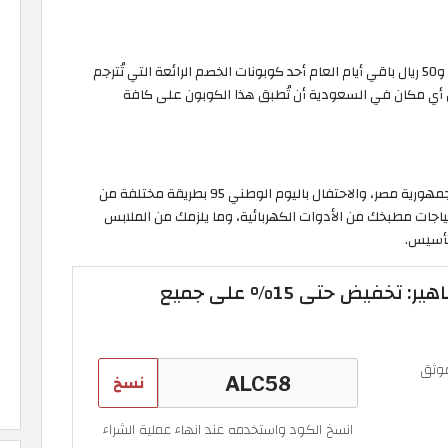
يُعدّ كوبون خصم نون 100 ريال خلال عروض اليوم الوطني و50 ريال باقي أيام العام أحد كوبونات الخصم الرائعة التي تُترجم
 أي مكان في السعودية أن تُطبق هذا الكوبون على كافة
تستطيع الآن أن تعيش تجربة تسوق خاصة بك كونك من جمهورية مصر، والاحتفال باليوم الوطني 95 بطريقة مختلفة من
دية. احصل على احتياجات مطبخك من الأدوات الكهربائية، وما يلزمك من الملابس
لتأسيس.
كود خصم نون المشاهير: تخفيض حتى 15% على جميع
وثق
نسخ
انسخ الكود واستخدمه عند انهاء عملية الشراء