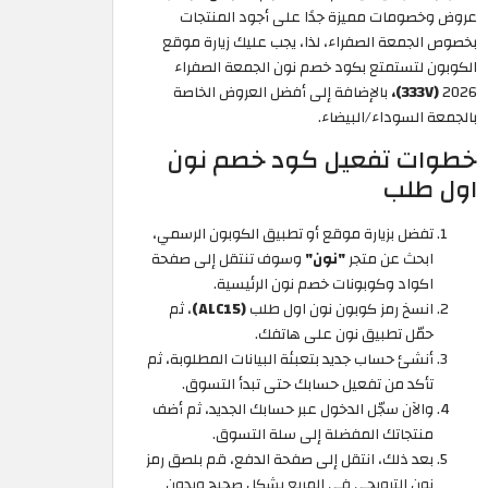
عروض وخصومات مميزة جدًا على أجود المنتجات
بخصوص الجمعة الصفراء، لذا، يجب عليك زيارة موقع
الكوبون لتستمتع بكود خصم نون الجمعة الصفراء
2026
(333V)،
بالإضافة إلى أفضل العروض الخاصة
بالجمعة السوداء/البيضاء.
خطوات تفعيل كود خصم نون
اول طلب
تفضل بزيارة موقع أو تطبيق الكوبون الرسمي،
ابحث عن متجر
"نون"
وسوف تنتقل إلى صفحة
اكواد وكوبونات خصم نون الرئيسية.
انسخ رمز كوبون نون اول طلب
(ALC15)
، ثم
حمّل تطبيق نون على هاتفك.
أنشئ حساب جديد بتعبئة البيانات المطلوبة، ثم
تأكد من تفعيل حسابك حتى تبدأ التسوق.
والآن سجّل الدخول عبر حسابك الجديد، ثم أضف
منتجاتك المفضلة إلى سلة التسوق.
بعد ذلك، انتقل إلى صفحة الدفع، قم بلصق رمز
نون الترويجي في المربع بشكل صحيح وبدون