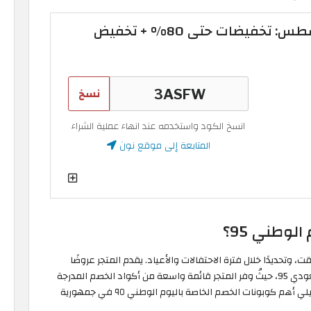
عروض نون مصر أغسطس: تخفيضات حتى 80% + تخفيض
نسخ
انسخ الكود واستخدمه عند انهاء عملية الشراء
المتابعة إلى موقع نون
وطني 95؟
 وتحديدًا خلال فترة الاحتفالات والأعياد. يقدم المتجر عروضًا
ضخمة هذه الفترة بمناسبة احتفالات اليوم الوطني السعودي 95، حيثُ وفر المتجر قائمة واسعة من أكواد الخصم المدرجة
ضمن قائمة "كود خصم نون اليوم الوطني 2026". فيما يلي أهم كوبونات الخصم الخاصة باليوم الوطني ٩٥ في جمهورية