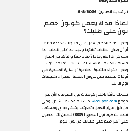
لفترة محدودة!!
تم تحديث الكوبون:
9/8/2026
.
لماذا قد لا يعمل كوبون خصم
نون على طلبك؟
بعض اكواد الخصم تعمل على منتجات محددة فقط،
أو أن بعض الطلبات تشترط وجود حد أدنى للطلب، لذا
يجب قراءة الشروط والأحكام جيدًا والتأكد من اختيار
قسيمة الخصم المناسبة لمشترياتك، كما قد تكون
بعض الأكواد منتهية الصلاحية أو سارية الصلاحية في
أوقات محددة مثل عروض الجمعة الصفراء، تخفيضات
يوم الراتب.
ننصحك دائمًا باختيار كوبونات نون المتوفرة الآن عبر
موقع
Alcoupon.com
، حيث يتم فحصها بشكل يومي
من قبل فريق العمل وتحديثها بشكل دوري ومستمر.
نقدم لك كود نون الحصري
(333V)
لنضمن لك الحصول
على أكبر خصم على طلباتك من نون اليوم.