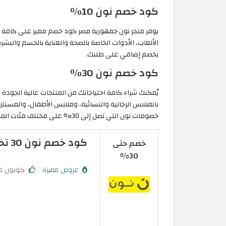
كود خصم نون 10٪
يوفر متجر نون جمهورية مصر كود خصم مميز على كافة الم
الألعاب، الأدوات الخاصة بالصحة والعناية بالجسم والبشرة، 
بخصم إضافي على طلبك.
كود خصم نون 30٪
يُمكنك شراء كافة احتياجاتك من المنتجات عالية الجودة
بالملابس الرجالية والنسائية، وملابس الأطفال، والمستلز
خصومات نون التي تصل إلى 30% على مختلف فئات المنتجات قبل انتهاء فترة عروض اليوم الوطني 2026.
كود خصم نون 30 تخفيض فعال على منتجات مختارة
خصم حتى
30%
عروض مميزة
كوبون م