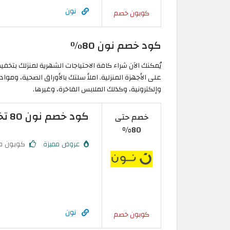
نون
كوبون خصم
كود خصم نون 80٪
على الأجهزة المنزلية. املأ سلتك بالأوراق الصحية، ومو
وإلكترونية، وكذلك الملابس الفاخرة، وغيرها.
كود خصم نون 80 تخفيض فعلي على منتجات مختارة
خصم حتى
80%
عروض مميزة
كوبون م
نون
كوبون خصم