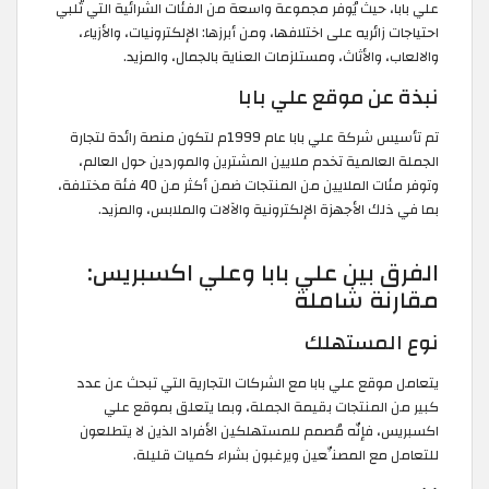
علي بابا، حيث يُوفر مجموعة واسعة من الفئات الشرائية التي تُلبي
احتياجات زائريه على اختلافها، ومن أبرزها: الإلكترونيات، والأزياء،
والالعاب، والأثاث، ومستلزمات العناية بالجمال، والمزيد.
نبذة عن موقع علي بابا
تم تأسيس شركة علي بابا عام 1999م لتكون منصة رائدة لتجارة
الجملة العالمية تخدم ملايين المشترين والموردين حول العالم،
وتوفر مئات الملايين من المنتجات ضمن أكثر من 40 فئة مختلفة،
بما في ذلك الأجهزة الإلكترونية والآلات والملابس، والمزيد.
الفرق بين علي بابا وعلي اكسبريس:
مقارنة شاملة
نوع المستهلك
يتعامل موقع علي بابا مع الشركات التجارية التي تبحث عن عدد
كبير من المنتجات بقيمة الجملة، وبما يتعلق بموقع علي
اكسبريس، فإنّه مُصمم للمستهلكين الأفراد الذين لا يتطلعون
للتعامل مع المصنِّعين ويرغبون بشراء كميات قليلة.