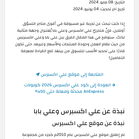
التاريخ:
08 مايو, 2024
تاريخ آخر تحديث:
04 يونيو, 2024
إذا كنت تبحث عن تجربة غير مسبوقة في أقوى متاجر التسوّق
أونلاين، فإنّ متجريّ علي اكسبرس وعلي بابا يُعتبران وجهة مثالية
لذلك. سنوضح في هذا المقال الفرق بين علي بابا وعلي اكسبريس
من حيث نظام العمل وجودة المنتجات والأسعار وغيرها، حتى تكون
قادرًا على تحديد الأنسب للتسوق من بينها. تابع القراءة لمعرفة
التفاصيل!
المتابعة إلى موقع علي اكسبرس
العودة إلى كود علي اكسبرس 2026 كوبونات
AliExpress محدثة وفعالة حتى 50%
نبذة عن علي اكسبرس وعلي بابا
نبذة عن موقع علي اكسبرس
تم إطلاق موقع علي اكسبرس عام 2010م كجزء من مجموعة