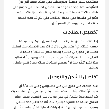
المنتجات بسعر الجملة، ويعرضونها على المتجر بسعر أقل من
المألوف، كما توجد مجموعة واسعة من المنتجات في موقع علي
بابا يُمكنك أن تجدها بأسعار مقبولة ومناسبة لميزانيتك. يعتمد
الأمر في النهاية على كمية المنتجات التي يتم شراؤها؛ فكلما
كانت الكمية كبيرة، كان السعر أقل.
تخصيص المنتجات
إذا كنت تبحث عن منتجات تستطيع التعديل عليها وتخصيصها
حسب رغبتك، فإنّ متجر علي بابا يُوفر لك هذه الخدمة، حيث يُمكنك
الطلب من الموردين مباشرة إضافة شعار شركتك أو علامتك
التجارية على المنتجات، أمّا في متجر علي اكسبرس، فإنّ احتمالية
هذا الخيار أقلّ؛ حيث أنَّ معظم المنتجات هناك جاهزة للبيع بشكل
مباشر.
تفاصيل الشحن والتوصيل
عند اطلاعك على الفرق بين علي اكسبريس وعلي بابا، لا بُدّ أن
تعرف أنّ هناك فرقًا في مدّة الشحن والتوصيل في كلّ منهما، حيث
يتم تحديد مدة الشحن في علي بابا بناءً على تفاصيل الطلب، ويتم
الاتفاق عليها مع المورد مباشرة، كما أنه قد تتغير مدة الشحن
بسبب عدة عوامل؛ من أبرزها إجراءات الجمارك لكلّ دولة، إذ تُنقل