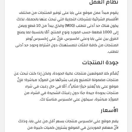
نظام العمل
يقوم مبدأ عمل موقع علي بابا على توفير المنتجات من مختلف
الأقسام الشرائية للشركات التجارية التي تبحث عنها بالجملة، لذلك
يكون هناك حد أدنى للطلب (MOQ) والذي يبدأ من 10 قطع ويصل
إلى 1000 قطعة حسب المورد ونوع المنتج. أمّا بالنسبة لما يصنع
الفرق بين علي بابا وعلي اكسبرس، فإنّ علي إكسبرس يُوفر
المنتجات من كافة الفئات للمستهلك دون اشتراط وجود حد أدنى
للطلب.
جودة المنتجات
يُقدّم كلا الموقعين منتجات عالية الجودة، ولكن إذا كنت تبحث عن
منتجات مضمونة التصنيع وترغب بشرائها من المورّد مباشرة؛ فإنّ
موقع علي بابا يُعتبر خيارًا مثاليًّا، أمّا في حال رغبت في شراء
منتجات بجودة جيدة جدًا دون رغبتك الشديدة في الشراء من
المورّد مباشرة، سيكون علي اكسبرس مناسبًا لك.
الأسعار
يضم موقع علي اكسبرس منتجات بسعر أقل من علي بابا، وذلك
لأنّ معظم الموردين في الموقع يشترون كميات كبيرة من