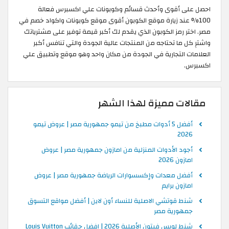
احصل على أقوى وأحدث قسائم وكوبونات علي اكسبرس فعالة
100% عند زيارة موقع الكوبون أقوى موقع كوبونات واكواد خصم في
مصر. اختر رمز الكوبون الذي يقدم لك أكبر قيمة توفير على مشترياتك
واشترِ كل ما تحتاجه من المنتجات عالية الجودة والتي تنافس أكبر
العلامات التجارية في الجودة من مكان واحد وهو موقع وتطبيق علي
اكسبرس.
مقالات مميزة لهذا الشهر
أفضل 5 أدوات مطبخ من تيمو جمهورية مصر | عروض تيمو
2026
أجود الأدوات المنزلية من امازون جمهورية مصر | عروض
امازون 2026
أفضل معدات وإكسسوارات الرياضة جمهورية مصر | عروض
امازون برايم
شنط قوتشي الاصلية للنساء أون لاين | أفضل مواقع التسوق
جمهورية مصر
شنط لويس فيتون الأصلية 2026 | افضل حقائب Louis Vuitton