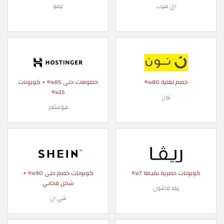
اي هيرب
تيمو
خصم لغاية 80%
خصومات حتى 85% + كوبونات
15%
نون
هوستنجر
كوبونات حصرية بقيمة 7%
كوبونات خصم حتى 90% +
شحن مجاني
ريفا فاشون
شي ان