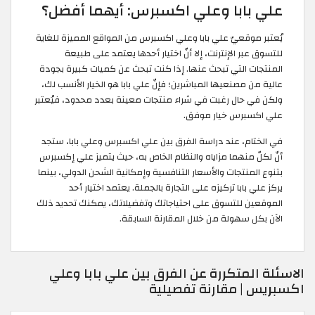
علي بابا وعلي اكسبرس: أيهما أفضل؟
يُعتبر موقعيّ علي بابا وعلي اكسبرس من المواقع المميزة للغاية
للتسوق عبر الإنترنت، إلا أنّ اختيار أحدها يعتمد على طبيعة
المنتجات التي تبحث عنها. إذا كنت تبحث عن كميات كبيرة بجودة
عالية من مصنعيها المباشرين؛ فإنّ علي بابا هو الخيار الأنسب لك،
ولكن في حال رغبت في شراء منتجات معينة بعدد محدود، فيُعتبر
علي اكسبرس خيار موفق.
في الختام، عند دراسة الفرق بين علي اكسبرس وعلي بابا، ستجد
أنّ لكلّ منهما مزاياه والنظام الخاص به، حيث يتميز علي إكسبرس
بتنوع المنتجات والأسعار التنافسية وإمكانية الشحن الدولي، بينما
يركز علي بابا تركيزه على التجارة بالجملة. يعتمد اختيار أحد
الموقعين للتسوق على احتياجاتك وتفضيلاتك، يمكنك تحديد ذلك
الآن بكل سهولة من خلال المقارنة السابقة.
الاسئلة المتكررة عن الفرق بين علي بابا وعلي
اكسبريس | مقارنة تفصيلية