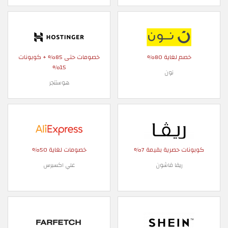
خصم لغاية 80%
خصومات حتى 85% + كوبونات
15%
نون
هوستنجر
كوبونات حصرية بقيمة 7%
خصومات لغاية 50%
ريفا فاشون
علي اكسبرس