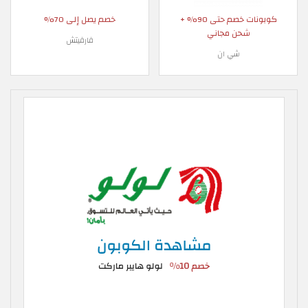
كوبونات خصم حتى 90% +
خصم يصل إلى 70%
شحن مجاني
فارفيتش
شي ان