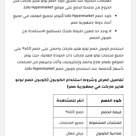
العلامات التجارية عند تطبيق كود خصم لولو هايبر ماركت قبل
الخروج من صفحة الدفع على موقع Lulu Hypermarket.
كود خصم Lulu Hypermarket مُتوفر لجميع العملاء في جميع
أنحاء دولة جمهورية مصر.
لا يوجد حد معين لقيمة طلبك لتستطيع الاستفادة من
كوبون الخصم.
استخدم كوبون خصم لولو هايبر ماركت واحصل على خصم 10% على
جميع منتجات لولو هايبر ماركت ذات الجودة العالية، حيث يوفر
الموقع طعام طازج وخضار وإلكترونيات وأثاث وغيرهم من المنتجات
بأسعار مُخفضة عند استخدام كوبون خصم Lulu Hypermarket.
تفاصيل العرض وشروط استخدام الكوبون (كوبون خصم لولو
هايبر ماركت في جمهورية مصر)
كود الخصم
انقر للمشاهدة
قيمة الخصم
خصم 10%
المنتجات المشمولة
جميع المنتجات
صلاحية الكوبون
عرض فعال