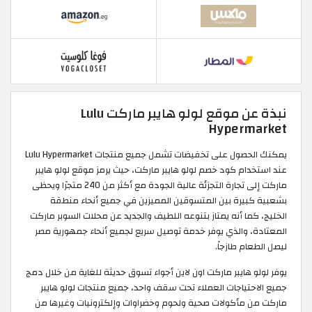
نبذة عن موقع لولو هايبر ماركت Lulu
Hypermarket
يمكنك الحصول على تخفيضات تشمل جميع منتجات Lulu Hypermarket
عند استخدام كود خصم لولو هايبر ماركت، حيث يرمز موقع لولو هايبر
ماركت إلى تجارة التجزئة عالية الجودة مع أكثر من 240 متجرًا ويحظى
بشعبية كبيرة بين المتسوقين المميزين في جميع أنحاء منطقة
الخليج، كما أنه يمتاز بتنوعه اللطيف والجديد عن محلات السوبر ماركت
المعتادة، والذي يوفر خدمة توصيل سريع لجميع أنحاء جمهورية مصر
ليصل الطعام طازجاً.
يوفر لولو هايبر ماركت اون لاين أجواء تسوق حديثة للغاية من خلال دمج
جميع الاحتياجات العملاء تحت سقف واحد، جميع منتجات لولو هايبر
ماركت من مأكولات صحية ولحوم وخضراوات وإلكترونيات وغيرها من