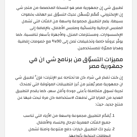
تطبيق شي إن جمهورية مصر هو النسخة المخصصة من متجر شي
إن الإلكتروني، صُمّم ليُسهّل عليك التسوّق عبر الهاتف بخطوات
بسيطة. يضم التطبيق مجموعة واسعة من الفئات التي تشمل
الملابس الرجالية والنسائية وملابس الأطفال، بالإضافة إلى
الإكسسوارات، ومستلزمات المنزل، والأجهزة بأسعار تنافسية. كما
يوفّر عروضًا خاصة وتخفيضات تصل إلى 90% مع خصومات إضافية
وهدايا مميّزة للمستخدمين.
مميزات التسوّق من برنامج شي ان في
جمهورية مصر
إن كنت تفكر في شراء كل ما تحتاجه عبر الإنترنت؛ فإنَّ تطبيق شي
ان جمهورية مصر يُعتبر من أبرز التطبيقات الموثوقة التي تمنحك
تجربة تسوق متكاملة بأعلى جودة وأقل سعر، كما يقدم التطبيق
العديد من المزايا التي تدفعك لاستخدامه كل مرة تبحث فيها عن
منتج جديد، حيث:
يُقدّم التطبيق مجموعة واسعة من الأزياء التي تناسب
جميع الفئات العمرية للرجال والنساء والأطفال.
يتيح لك التطبيق خيارات دفع متنوعة وآمنة تشمل
البطاقات البنكية بأنواعها.