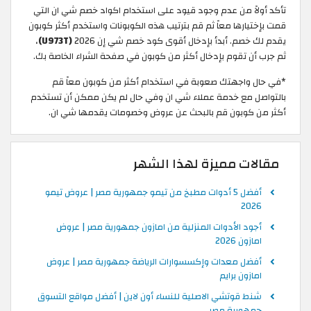
تأكد أولاً من عدم وجود قيود على استخدام اكواد خصم شي ان التي
قمت بإختيارها معاً ثم قم بترتيب هذه الكوبونات واستخدم أكثر كوبون
يقدم لك خصم. أبدأ بإدخال أقوى كود خصم شي إن 2026
(U973T)
،
ثم جرب أن تقوم بإدخال أكثر من كوبون في صفحة الشراء الخاصة بك.
*في حال واجهتك صعوبة في استخدام أكثر من كوبون معاً قم
بالتواصل مع خدمة عملاء شي ان وفي حال لم يكن ممكن أن تستخدم
أكثر من كوبون قم بالبحث عن عروض وخصومات يقدمها شي ان.
مقالات مميزة لهذا الشهر
أفضل 5 أدوات مطبخ من تيمو جمهورية مصر | عروض تيمو
2026
أجود الأدوات المنزلية من امازون جمهورية مصر | عروض
امازون 2026
أفضل معدات وإكسسوارات الرياضة جمهورية مصر | عروض
امازون برايم
شنط قوتشي الاصلية للنساء أون لاين | أفضل مواقع التسوق
جمهورية مصر