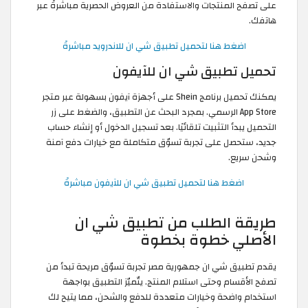
على تصفح المنتجات والاستفادة من العروض الحصرية مباشرةً عبر
هاتفك.
اضغط هنا لتحميل تطبيق شي ان للاندرويد مباشرةً
تحميل تطبيق شي ان للآيفون
يمكنك تحميل برنامج Shein على أجهزة آيفون بسهولة عبر متجر
App Store الرسمي. بمجرد البحث عن التطبيق، والضغط على زر
التحميل يبدأ التثبيت تلقائيًا. بعد تسجيل الدخول أو إنشاء حساب
جديد، ستحصل على تجربة تسوّق متكاملة مع خيارات دفع آمنة
وشحن سريع.
اضغط هنا لتحميل تطبيق شي ان للآيفون مباشرةً
طريقة الطلب من تطبيق شي ان
الأصلي خطوة بخطوة
يقدم تطبيق شي ان جمهورية مصر تجربة تسوّق مريحة تبدأ من
تصفح الأقسام وحتى استلام المنتج. يتّميّز التطبيق بواجهة
استخدام واضحة وخيارات متعددة للدفع والشحن، مما يتيح لك