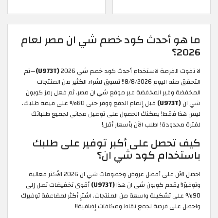
ما هو أحدث كود خصم شي ان مصر لعام
2026؟
لا تفوت الفرصة لاستخدام أحدث كود خصم شي 2026
(U973T)
—تم
التحقق منه اليوم 8/8/2026!! تسوق لشراء الكثير من المنتجات
المخفضة وغير المخفضة عبر موقع شي ان مصر. ثم فعل رمز كوبون
شي ان
(U973T)
قبل إتمام الدفع ووفر حتى 80% على قيمة طلبك.
ليس هذا فقط! يمكنك الحصول على توصيل مجاني لجميع طلباتك
لفترة محدودة! اطلب الآن بأسعار أقل!
كيف تحصل على أكبر توفير على طلبك
باستخدام كود شي ان؟
احصل الآن على أفضل عروض وخصومات شي ان 2026 الأكثر فعالية
وتوفيرًا! يقدم كوبون شي ان هذا
(U973T)
أقوى تخفيضات تصل إلى
90% على تشكيلة واسعة من المنتجات. اشترِِ أكثر لمضاعفة توفيرك
واحصل على فرصة لجمع نقاط ومكافآت إضافية!!