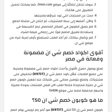
سوف تنتقل تلقائيًا إلى موقع Shein.com، كما يمكنك تحميل
التطبيق على هاتفك.
ابحث عن المنتجات التي تود شراؤها وتجربتها.
والآن، أضفها إلى سلة المشتريات، ثم انتقل الى صفحة الدفع.
قم بلصق الكوبون في المكان المخصص لرمز القسيمة في
وستلاحظ تطبيق الخصم فورًا على إجمالي قيمة الشراء.
قم بإكمال بياناتك، ثم أكد الطلب لتستمتع بأوفر تجربة شراء من
موقع شي ان.
أقوى اكواد خصم شي ان مضمونة
وفعالة في مصر
تمتع بوصول حصري لأقوى وأحدث اكواد خصم شي مضمونة ومجربة
على جميع الطلبات. فعّل كود خصم شي ان
(U973T)
لتخفيض على
مشترياتك، وتمتع بتوصيل مجاني على طلباتك عند تفعيل كوبون خصم
شي ان لفترة محدودة فقط! اطلب الان افضل المنتجات بجودة مميزة
واسعار مخفضة فقط على موقع SHEIN!
ما هو كوبون خصم شي ان 50؟
كوبون خصم شي إن 50 التالي
(U973T)
هو أكبر رمز ترويجي يوفر خصم