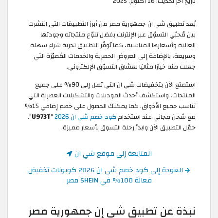
تاريخ آخر تحديث:
16 أكتوبر, 2025
يُعد تطبيق شي ان جمهورية مصر من أبرز التطبيقات التي انتشرت
بين مُحبّي التسوّق عبر الإنترنت بفضل تنوّع منتجاته وجودتها
العالية وأسعارها المناسبة، كما يُوفّر التطبيق تجربة شراء سهلة
وسريعة، بالإضافة إلى العروض الحصرية والخدمات المُميّزة التي
جعلت منه خيارًا مثاليًا لعشاق التسوّق الإلكتروني.
استمتع الآن بتخفيضات شي ان التي تصل إلى 90% على جميع
المنتجات، واستكشف أحدث الموديلات والتشكيلات العصرية التي
تناسب جميع الأذواق. كما يمكنك الحصول على خصم إضافي 15%
مع شحن مجاني عند استخدام
كود خصم شي ان 2026
"
U973T
".
حمّل التطبيق الآن وابدأ رحلة التسوق بأسعار مميزة.
المتابعة إلى موقع شي ان
العودة إلى كود خصم شي ان 2026 كوبونات تخفيض
فعالة 100% في SHEIN مصر
نبذة عن تطبيق شي إن جمهورية مصر