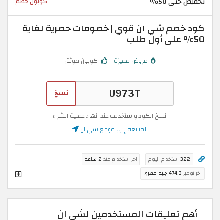
تخفيض حتى 50%
كوبون خصم
كود خصم شي ان قوي | خصومات حصرية لغاية
50% على أول طلب
عروض مميزة
كوبون موثق
نسخ
انسخ الكود واستخدمه عند انهاء عملية الشراء
المتابعة إلى موقع شي ان
322
استخدام اليوم
اخر استخدام منذ
2 ساعة
اخر توفير
474.3 جنيه مصري
أهم تعليقات المستخدمين لشي ان