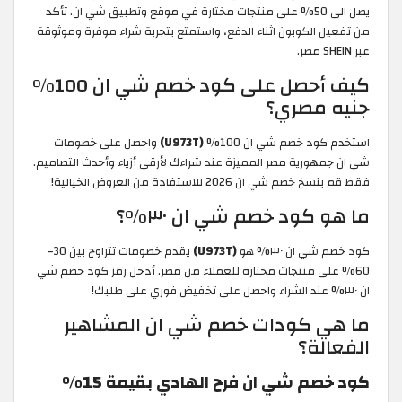
يصل الى 50% على منتجات مختارة في موقع وتطبيق شي ان. تأكد
من تفعيل الكوبون اثناء الدفع، واستمتع بتجربة شراء موفرة وموثوقة
عبر SHEIN مصر.
كيف أحصل على كود خصم شي ان 100%
جنيه مصري؟
استخدم كود خصم شي ان 100%
(U973T)
واحصل على خصومات
شي ان جمهورية مصر المميزة عند شراءك لأرقى أزياء وأحدث التصاميم.
فقط قم بنسخ خصم شي ان 2026 للاستفادة من العروض الخيالية!
ما هو كود خصم شي ان ٣٠%؟
كود خصم شي ان ٣٠% هو
(U973T)
يقدم خصومات تتراوح بين 30–
60% على منتجات مختارة للعملاء من مصر. أدخل رمز كود خصم شي
ان ٣٠% عند الشراء واحصل على تخفيض فوري على طلبك!
ما هي كودات خصم شي ان المشاهير
الفعالة؟
كود خصم شي ان فرح الهادي بقيمة 15%