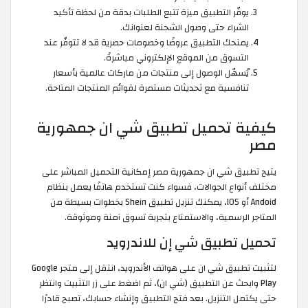
يوفّر التطبيق ميزة تتبع الطلبات بدقة من لحظة تأكيد
الشراء حتى وصول الشحنة لعنوانك.
يمنحك التطبيق عروضًا وخصومات حصرية قد لا تتوفّر عند
التسوق من الموقع الإلكتروني مباشرةً.
يُسهّل الوصول إلى منتجات من ماركات عالمية بأسعار
تنافسية مع تحديثات مستمرة لقوائم المنتجات المتاحة.
كيفية تحميل تطبيق شي ان جمهورية
مصر
يتيح تطبيق شي ان جمهورية مصر إمكانية التحميل المباشر على
مختلف أنواع الجوالات، فسواء كنت تستخدم هاتفًا يعمل بنظام
Andoid أو IOS، يمكنك تنزيل تطبيق Shein بخطوات بسيطة من
المتاجر الرسمية، والاستمتاع بتجربة تسوق آمنة وموثوقة.
تحميل تطبيق شي إن للاندرويد
لتثبيت تطبيق شي ان على هواتف الأندرويد، انتقل إلى متجر Google
Play وابحث عن التطبيق (شي ان)، ثم اضغط على زر التثبيت وانتظر
حتى يكتمل التنزيل. بعد فتح التطبيق وإنشاء حسابك، تصبح قادرًا