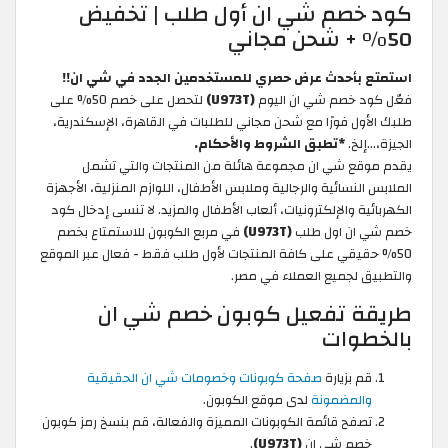
كود خصم شي ان أول طلب | تخفيض
50% + شحن مجاني
استمتع بأحدث عرض حصري للمستخدمين الجدد في شي ان!!
فعّل كود خصم شي ان اليوم
(U973T)
لتحصل على خصم 50% على
طلبك الأول فورًا مع شحن مجاني للطلبات في القاهرة، الإسكندرية،
الجيزة،...إلخ.
*تطبق الشروط والأحكام.
يقدم موقع شي ان مجموعة هائلة من المنتجات والتي تشمل
الملابس النسائية والرجالية وملابس الأطفال، اللوازم المنزلية، الأجهزة
الكهربائية والإلكترونيات، ألعاب الأطفال والمزيد. لا تنسى إدخال كود
خصم شي ان اول طلب
(U973T)
في مربع الكوبون للاستمتاع بخصم
50% حقيقي على كافة المنتجات لأول طلب فقط - فعال عبر الموقع
والتطبيق لجميع العملاء في مصر.
طريقة تفعيل كوبون خصم شي ان
بالخطوات
قم بزيارة
صفحة كوبونات وخصومات شي ان الحقيقية
والمضمونة
لدى موقع الكوبون.
تصفح قائمة الكوبونات المميزة والفعالة، قم بنسخ رمز كوبون
خصم شي ان
(U973T)
.