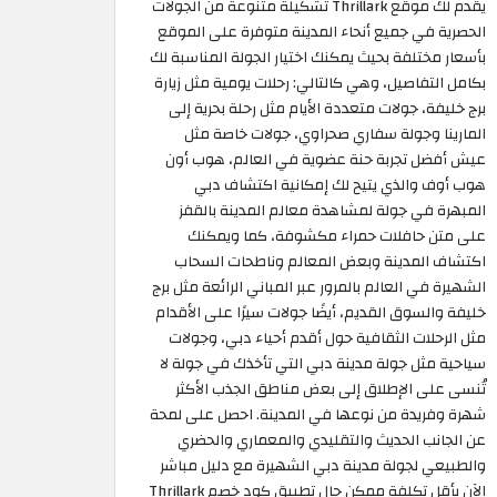
يقدم لك موقع Thrillark تشكيلة متنوعة من الجولات
الحصرية في جميع أنحاء المدينة متوفرة على الموقع
بأسعار مختلفة بحيث يمكنك اختيار الجولة المناسبة لك
بكامل التفاصيل، وهي كالتالي: رحلات يومية مثل زيارة
برج خليفة، جولات متعددة الأيام مثل رحلة بحرية إلى
المارينا وجولة سفاري صحراوي، جولات خاصة مثل
عيش أفضل تجربة حنة عضوية في العالم، هوب أون
هوب أوف والذي يتيح لك إمكانية اكتشاف دبي
المبهرة في جولة لمشاهدة معالم المدينة بالقفز
على متن حافلات حمراء مكشوفة، كما ويمكنك
اكتشاف المدينة وبعض المعالم وناطحات السحاب
الشهيرة في العالم بالمرور عبر المباني الرائعة مثل برج
خليفة والسوق القديم، أيضًا جولات سيرًا على الأقدام
مثل الرحلات الثقافية حول أقدم أحياء دبي، وجولات
سياحية مثل جولة مدينة دبي التي تأخذك في جولة لا
تُنسى على الإطلاق إلى بعض مناطق الجذب الأكثر
شهرة وفريدة من نوعها في المدينة. احصل على لمحة
عن الجانب الحديث والتقليدي والمعماري والحضري
والطبيعي لجولة مدينة دبي الشهيرة مع دليل مباشر
الآن بأقل تكلفة ممكن حال تطبيق كود خصم Thrillark