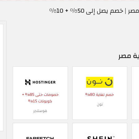
ية مصر
خصم لغاية 80%
خصومات حتى 85% +
كوبونات 15%
نون
هوستنجر