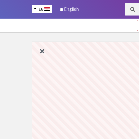
EG
English