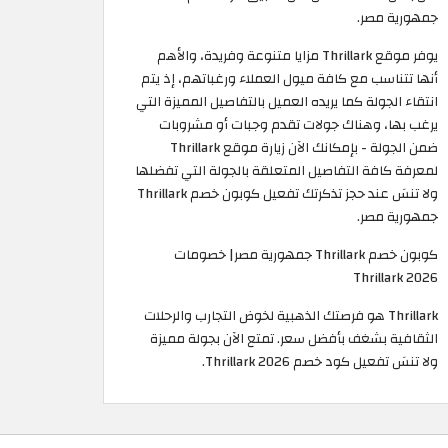
جمهورية مصر.
يوفر موقع Thrillark مزايا متنوعة وفريدة، والأهم
أنها تتناسب مع كافة ميول العملاء ورغباتهم، إذ يتم
انتقاء الجولة كما يريده العميل بالتفاصيل المميزة التي
يرغب بها، وهناك جولات تقدم وجبات أو مشروبات
ضمن الجولة - بإمكانك الآن زيارة موقع Thrillark
لمعرفة كافة التفاصيل المتعلقة بالجولة التي تفضلها
ولا تنسَ عند حجز تذكرتك تفعيل كوبون خصم Thrillark
جمهورية مصر.
كوبون خصم Thrillark جمهورية مصر| خصومات
Thrillark 2026
Thrillark هو فرصتك الذهبية لخوض التجارب والرحلات
الثقافية بشغف بأفضل سعر. تمتع الآن بجولة مميزة
ولا تنسَ تفعيل كود خصم Thrillark 2026.