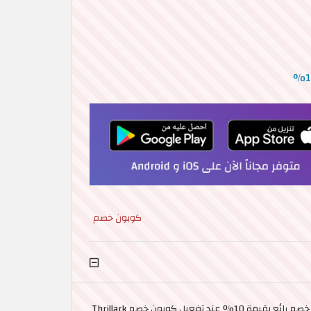
كوبون خصم
مع عروض Thrillark وعند استخدام كود خصم Thrillark، يمكنك الاستمتاع بقضاء أروع التجارب والأنشطة العالمية مع الحصول على خصم رائع بقيمة 10% عند تفعيل كوبون خصم Thrillark