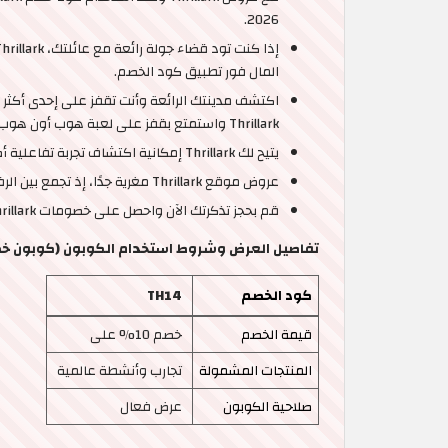
2026.
المال فور تطبيق كود الخصم.
اكتشف مدينتك الرائعة وأنت تقفز على إحدى أكثر
Thrillark واستمتع بقفز على لعبة هوب أون هوب أوف لوقت غير محدود لمدة يومين.
يتيح لك Thrillark إمكانية اكتشاف تجربة تفاعلية أصيلة ثقافيًا على متن قطار التراث السريع بعد جولة زيارتك للمكان الثقافي لمجلس مسجد جميرا.
عروض موقع Thrillark مغرية جدًا، إذ تجمع بين الرفاهية الفاخرة والتكلفة المناسبة.
قم بحجز تذكرتك الآن واحصل على خصومات Thrillark المتاحة، وتمتع بجولة بحرية أو سفاري بأسلوب أنيق وبسعر مغري حال استخدام كود خصم Thrillark 2026.
تفاصيل العرض وشروط استخدام الكوبون (كوبون خص
كود الخصم
TH14
قيمة الخصم
خصم 10% على
المنتجات المشمولة
تجارب وأنشطة عالمية
صلاحية الكوبون
عرض فعال