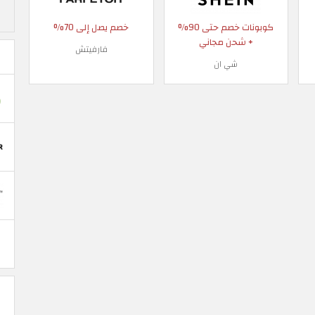
كوبونات خصم حتى 90%
خصم يصل إلى 70%
+ شحن مجاني
فارفيتش
شي ان