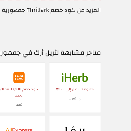
المزيد من كود خصم Thrillark جمهورية مصر | خصم يصل إلى 50% + 10%
متاجر مشابهة لثريل أرك في جمهور
خصومات تصل إلى 25%
كود خصم 30% للعملاء
الجدد
اي هيرب
تيمو