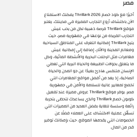
مصر
أخيرًا مع كود خصم Thrillark 2026 يمكنك الاستمتاع
الآن باكتشاف أروع التجارب المميزة في مدينتك. يعتبر
موقع Thrillark فرصة ذهبية لكل من يحب عيش
التجارب الفريدة من نوعها في جمهورية مصر، حيث
يتيح Thrillark إمكانية التعرف على المناطق السياحية
ومعالم المدينة والآثار، إضافة إلى إمكانية عيش
مغامرات مثل الرحلات البحرية والأنشطة المائية، وكل
ما يتعلق بجولات الطبيعة والحياة البرية التي تعطي
الإنسان متنفس هادئ بعيدًا عن جو المدن والحياة
الصاخبة، إذ يعد من أفضل مواقع المغامرات التي
تخضع لمعايير عالية للسلامة والأمن في جمهورية
مصر. يوفر موقع Thrillark عروض مميزة عند تفعيل
كوبون خصم Thrillark والذي يساعدك لتحظى بتجربة
رائعة وسلسة للغاية بفضل العديد من المميزات التي
تسهّل عملية الاكتشاف على العملاء فضلًا عن
الخصومات التي يقدمها الموقع، حيث بإمكانك توفير
قدر من المال.