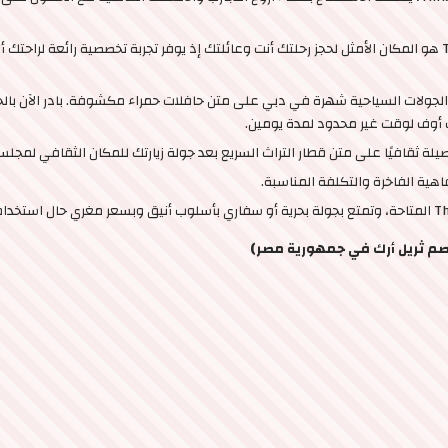
إذا كنت تود قضاء جولة رائعة مع عائلتك، Thrillark هو المكان الأمثل لحجز رحلتك أنت وعائلتك إذ يوفر تجربة 
 الجولات السياحية شهرة في دبي على متن حافلات حمراء مكشوفة. بادر الآن با
م ثريل أرك في جمهورية مصر)